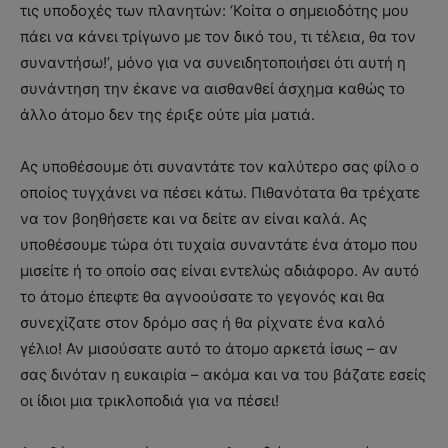
τις υποδοχές των πλανητών: ‘Κοίτα ο σημειοδότης μου
πάει να κάνει τρίγωνο με τον δικό του, τι τέλεια, θα τον
συναντήσω!’, μόνο για να συνειδητοποιήσει ότι αυτή η
συνάντηση την έκανε να αισθανθεί άσχημα καθώς το
άλλο άτομο δεν της έριξε ούτε μία ματιά.
Ας υποθέσουμε ότι συναντάτε τον καλύτερο σας φίλο ο
οποίος τυγχάνει να πέσει κάτω. Πιθανότατα θα τρέχατε
να τον βοηθήσετε και να δείτε αν είναι καλά. Ας
υποθέσουμε τώρα ότι τυχαία συναντάτε ένα άτομο που
μισείτε ή το οποίο σας είναι εντελώς αδιάφορο. Αν αυτό
το άτομο έπεφτε θα αγνοούσατε το γεγονός και θα
συνεχίζατε στον δρόμο σας ή θα ρίχνατε ένα καλό
γέλιο! Αν μισούσατε αυτό το άτομο αρκετά ίσως – αν
σας δινόταν η ευκαιρία – ακόμα και να του βάζατε εσείς
οι ίδιοι μια τρικλοποδιά για να πέσει!