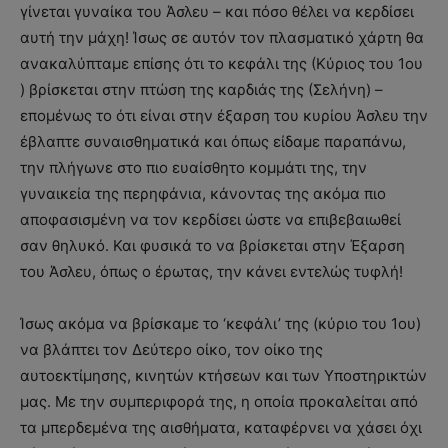
γίνεται γυναίκα του Άσλευ – και πόσο θέλει να κερδίσει
αυτή την μάχη! Ίσως σε αυτόν τον πλασματικό χάρτη θα
ανακαλύπταμε επίσης ότι το κεφάλι της (Κύριος του 1ου
) βρίσκεται στην πτώση της καρδιάς της (Σελήνη) –
επομένως το ότι είναι στην έξαρση του κυρίου Άσλευ την
έβλαπτε συναισθηματικά και όπως είδαμε παραπάνω,
την πλήγωνε στο πιο ευαίσθητο κομμάτι της, την
γυναικεία της περηφάνια, κάνοντας της ακόμα πιο
αποφασισμένη να τον κερδίσει ώστε να επιβεβαιωθεί
σαν θηλυκό. Και φυσικά το να βρίσκεται στην Έξαρση
του Άσλευ, όπως ο έρωτας, την κάνει εντελώς τυφλή!
Ίσως ακόμα να βρίσκαμε το ‘κεφάλι’ της (κύριο του 1ου)
να βλάπτει τον Δεύτερο οίκο, τον οίκο της
αυτοεκτίμησης, κινητών κτήσεων και των Υποστηρικτών
μας. Με την συμπεριφορά της, η οποία προκαλείται από
τα μπερδεμένα της αισθήματα, καταφέρνει να χάσει όχι