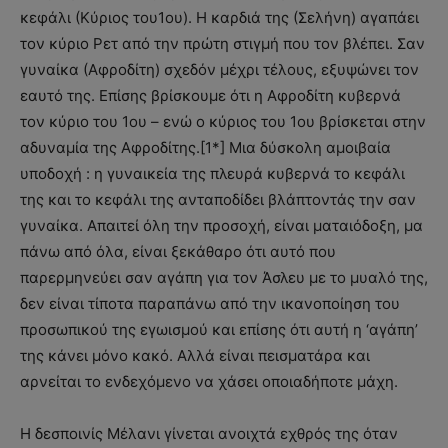
κεφάλι (Κύριος του1ου). Η καρδιά της (Σελήνη) αγαπάει
τον κύριο Ρετ από την πρώτη στιγμή που τον βλέπει. Σαν
γυναίκα (Αφροδίτη) σχεδόν μέχρι τέλους, εξυψώνει τον
εαυτό της. Επίσης βρίσκουμε ότι η Αφροδίτη κυβερνά
τον κύριο του 1ου – ενώ ο κύριος του 1ου βρίσκεται στην
αδυναμία της Αφροδίτης.[1*] Μια δύσκολη αμοιβαία
υποδοχή : η γυναικεία της πλευρά κυβερνά το κεφάλι
της και το κεφάλι της ανταποδίδει βλάπτοντάς την σαν
γυναίκα. Απαιτεί όλη την προσοχή, είναι ματαιόδοξη, μα
πάνω από όλα, είναι ξεκάθαρο ότι αυτό που
παρερμηνεύει σαν αγάπη για τον Άσλευ με το μυαλό της,
δεν είναι τίποτα παραπάνω από την ικανοποίηση του
προσωπικού της εγωισμού και επίσης ότι αυτή η ‘αγάπη’
της κάνει μόνο κακό. Αλλά είναι πεισματάρα και
αρνείται το ενδεχόμενο να χάσει οποιαδήποτε μάχη.
Η δεσποινίς Μέλανι γίνεται ανοιχτά εχθρός της όταν