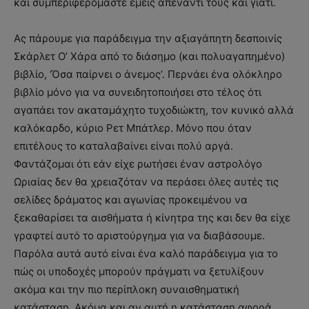
και συμπεριφερόμαστε εμείς απέναντι τους και γιατί.
Ας πάρουμε για παράδειγμα την αξιαγάπητη δεσποινίς
Σκάρλετ Ο’ Χάρα από το διάσημο (και πολυαγαπημένο)
βιβλίο, ‘Όσα παίρνει ο άνεμος’. Περνάει ένα ολόκληρο
βιβλίο μόνο για να συνειδητοποιήσει στο τέλος ότι
αγαπάει τον ακαταμάχητο τυχοδιώκτη, τον κυνικό αλλά
καλόκαρδο, κύριο Ρετ Μπάτλερ. Μόνο που όταν
επιτέλους το καταλαβαίνει είναι πολύ αργά.
Φαντάζομαι ότι εάν είχε ρωτήσει έναν αστρολόγο
Ωριαίας δεν θα χρειαζόταν να περάσει όλες αυτές τις
σελίδες δράματος και αγωνίας προκειμένου να
ξεκαθαρίσει τα αισθήματα ή κίνητρα της και δεν θα είχε
γραφτεί αυτό το αριστούργημα για να διαβάσουμε.
Παρόλα αυτά αυτό είναι ένα καλό παράδειγμα για το
πώς οι υποδοχές μπορούν πράγματι να ξετυλίξουν
ακόμα και την πιο περίπλοκη συναισθηματική
κατάσταση. Ακόμα και αν αυτή η κατάσταση αφορά