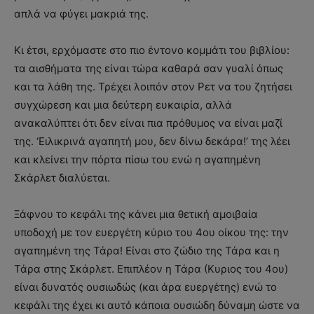
απλά να φύγει μακριά της.
Κι έτσι, ερχόμαστε στο πιο έντονο κομμάτι του βιβλίου:
τα αισθήματα της είναι τώρα καθαρά σαν γυαλί όπως
και τα λάθη της. Τρέχει λοιπόν στον Ρετ να του ζητήσει
συγχώρεση και μια δεύτερη ευκαιρία, αλλά
ανακαλύπτει ότι δεν είναι πια πρόθυμος να είναι μαζί
της. ‘Ειλικρινά αγαπητή μου, δεν δίνω δεκάρα!’ της λέει
και κλείνει την πόρτα πίσω του ενώ η αγαπημένη
Σκάρλετ διαλύεται.
Ξάφνου το κεφάλι της κάνει μια θετική αμοιβαία
υποδοχή με τον ευεργέτη κύριο του 4ου οίκου της: την
αγαπημένη της Τάρα! Είναι στο ζώδιο της Τάρα και η
Τάρα στης Σκάρλετ. Επιπλέον η Τάρα (Κυριος του 4ου)
είναι δυνατός ουσιωδώς (και άρα ευεργέτης) ενώ το
κεφάλι της έχει κι αυτό κάποια ουσιώδη δύναμη ώστε να