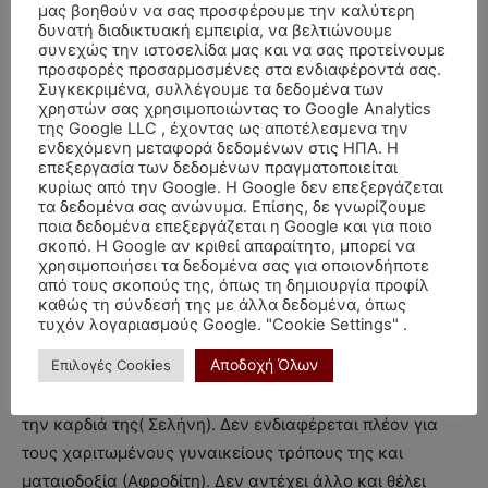
μας βοηθούν να σας προσφέρουμε την καλύτερη
πλούσια. Η Αφροδίτη αφήνει την έξαρση της κι έτσι ο
δυνατή διαδικτυακή εμπειρία, να βελτιώνουμε
συνεχώς την ιστοσελίδα μας και να σας προτείνουμε
γυναικείος της εγωισμός σταματά να κυβερνά το κεφάλι
προσφορές προσαρμοσμένες στα ενδιαφέροντά σας.
της κι έτσι τα κίνητρα της αλλάζουν ριζικά. Τώρα με ένα
Συγκεκριμένα, συλλέγουμε τα δεδομένα των
χρηστών σας χρησιμοποιώντας το Google Analytics
νηφάλιο Κεφάλι που πιθανόν – επιτέλους!- μπήκε στο
της Google LLC , έχοντας ως αποτέλεσμενα την
ζώδιο που κυβερνά ο σημειοδότης του κυρίου Ρετ και
ενδεχόμενη μεταφορά δεδομένων στις ΗΠΑ. Η
επεξεργασία των δεδομένων πραγματοποιείται
επιπλέον κέρδισε και κάποια θεμελιώδη δύναμη,
κυρίως από την Google. Η Google δεν επεξεργάζεται
συνειδητοποιεί ότι το μόνο που ήθελε ήταν ο Ρετ, ούτε
τα δεδομένα σας ανώνυμα. Επίσης, δε γνωρίζουμε
τα χρήματα ούτε οτιδήποτε άλλο, αλλά ήταν πολύ
ποια δεδομένα επεξεργάζεται η Google και για ποιο
σκοπό. Η Google αν κριθεί απαραίτητο, μπορεί να
υπερήφανη και τυφλωμένη από την προηγούμενη
χρησιμοποιήσει τα δεδομένα σας για οποιονδήποτε
κατάσταση και δεν μπορούσε να το καταλάβει.
από τους σκοπούς της, όπως τη δημιουργία προφίλ
καθώς τη σύνδεσή της με άλλα δεδομένα, όπως
τυχόν λογαριασμούς Google. "Cookie Settings" .
Δυστυχώς δεν είναι η μόνη που άλλαξε υποδοχές
Αποδοχή Όλων
Επιλογές Cookies
αφήνοντας τα προηγούμενα ζώδια! Ο Ρετ έχει αλλάξει.
Δεν είναι πλέον πρόθυμος να αγωνιστεί για να κερδίσει
την καρδιά της( Σελήνη). Δεν ενδιαφέρεται πλέον για
τους χαριτωμένους γυναικείους τρόπους της και
ματαιοδοξία (Αφροδίτη). Δεν αντέχει άλλο και θέλει