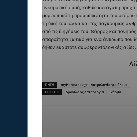
πνευματική ορμή, καθώς και αγάπη προς τη
μορφοποιεί τη προσωπικότητα του ατόμου 
τη δική του, αλλά και της παγκόσμιας ανθ
από τις διηγήσεις του. Θάρρος και πονηρός
απαραίτητα ζωτικό για ένα άνθρωπο που ίσ
δήθεν εκάστοτε συμφεροντολογικές αξίες.
Λί
ΠΗΓΗ
myHoroscope.gr - Αστρολογία για όλους
ΕΤΙΚΕΤΕΣ
δραγώνιος αστρολογία
κάρμα
Facebook
X