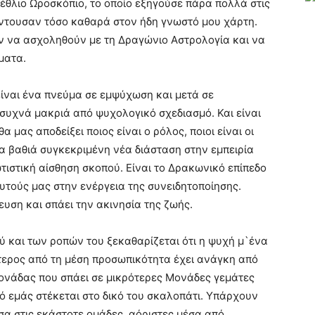
έθλιο Ωροσκόπιο, το οποίο εξηγούσε πάρα πολλά στις
ινόντουσαν τόσο καθαρά στον ήδη γνωστό μου χάρτη.
ν να ασχοληθούν με τη Δραγώνιο Αστρολογία και να
ματα.
είναι ένα πνεύμα σε εμψύχωση και μετά σε
συχνά μακριά από ψυχολογικό σχεδιασμό. Και είναι
μας αποδείξει ποιος είναι ο ρόλος, ποιοι είναι οι
ια βαθιά συγκεκριμένη νέα διάσταση στην εμπειρία
ωτιστική αίσθηση σκοπού. Είναι το Δρακωνικό επίπεδο
υτούς μας στην ενέργεια της συνειδητοποίησης.
ευση και σπάει την ακινησία της ζωής.
 και των ροπών του ξεκαθαρίζεται ότι η ψυχή μ`ένα
ύτερος από τη μέση προσωπικότητα έχει ανάγκη από
Μονάδας που σπάει σε μικρότερες Μονάδες γεμάτες
ό εμάς στέκεται στο δικό του σκαλοπάτι. Υπάρχουν
σα στις εκάστοτε ομάδες, αόριστες μέσα από