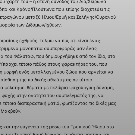
υ χάρτη του – η στενή σύνοδος του Δία/Χείρωνα
κόπο και Κρόνο/Πλούτωνα που επίσης διοχετεύει τις
τετραγώνου μεταξύ Ηλιου/Ερμή και Σελήνης/Ουρανού
μορφία των Διδύμων/Ιχθύων.
οιραίους εχθρούς, τολμώ να πω, ότι είναι ένας
τριμμένα μονοπάτια συμπεριφοράς σαν ένας
α του Φάλσταφ, που δημιουργήθηκε από τον ίδιο, στο
 Υπάρχει τέτοιο πάθος στους χαρακτήρες του, που
 η μορφή ενός μεταλλαγμένου ζώου που αρνείται να
η αίσθηση της παιδικής αθωότητας σε τέτοιο
να μελετήσει θέματα με πελώρια ψυχολογική δύναμη,
ς ψυχής στην ολότητα του συμπλέγματός της, να
 τέτοια διαπεραστική ματιά, φωτίζοντας τις δικές μας
 «Μάκβεθ».
 και την ευγένειά της μέσω του Τροπικού Ήλιου στο
ε τον Τροπικό Ερμή δεικνύει τεράστια νοητική και