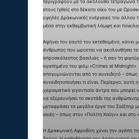
περιγραφούν με τα ακόλουθα τετράγωνα το
στους Ιχθείς στο δέκατο οίκο του με Ωροσ
υψηλές Δρακωνικές ενέργειες του άλλου 
μέσα στην εκθαμβωτική λάμψη και ποικιλο
Αφήνει τον εαυτό του εκτεθειμένο, κάνει μ
άνθρωπος που ωρύεται να ακολουθήσει τε
απροσκάλεστος βασιλιάς – ή σαν τη φιγούρ
αγαπημένο του φιλμ «Crimes at Midnight».
απογυμνώνονται από το συνειδητό – όπως
συνειδητοποιήσει τι είναι. Περίεργο, αυτή 
χαρισματικό γιγαντιαίο άντρα που μπορεί 
να εξερευνήσει το σκοτάδι της ανθρώπινη
μεταφράσει τα μεγάλα έργα του Σαίξπηρ με
σκιές – όπως στον «Πολίτη Καίην» και στο
Η Δρακωνική Αφροδίτη χύνει την αγάπη της
Ταύρο. Η καθοδήγηση του Δραγωνικού ’ρη μ