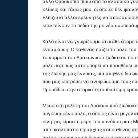
άλλο Ωροσκόπιο πίσω από το κλασσικό γεν
κλίσεις και τάσεις μου, οι οποίες δεν φα
Ελπίζω κι άλλοι ερευνητές να αποφασίσου
επεκτείνουν το πεδίο της με νέα συμπεράσ
Καλό είναι να γνωρίζουμε ότι κάθε άτομο 
ενσάρκωση. Ο καθένας παίζει το ρόλο του 
το κομμάτι του Δρακωνικού ζωδιακού που θα 
ρόλοι και πώς αυτό μπορεί να προσθέσει μ
της ζωικής μας έννοιας, μια αληθινή διαφ
που μας επιτρέπει να ανυψώσουμε τους εα
Προσδίδει στην ατομικότητα ιδιαίτερη έμπν
Μέσα στη μελέτη του Δρακωνικού ζωδιακού
συγκεκριμένο ρόλο, ο οποίος είναι μεγαλ
κίνητρα, είμαστε μέρη του συνόλου μιας 
από σκαλοπάτια ιεραρχίας και καθένας απ
πολλοί τρόποι αναγνώρισης του εαυτού μέ