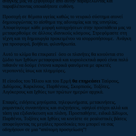
ανάγκης μας να ξεφύγουμε από αυτήν παραμελώντας και
παραβλέποντας οποιαδήποτε ευθύνη.
Προσοχή σε θέματα υγείας καθώς το νευρικό σύστημα ατονεί
δημιουργώντας το αίσθημα της αδυναμίας και της υπνηλίας.
Αποφεύγουμε κάθε μορφή καταχρήσεων στην προσπάθεια μας να
μεταφερθούμε σε άλλους ιδανικούς κόσμους. Στρεφόμαστε στη
τέχνη και τη δημιουργία προκειμένου να ισορροπήσουμε. Ανάγκη
για προσφορά, βοήθεια, φιλανθρωπία.
Αυτό το κλίμα θα επικρατεί όσο οι πλανήτες θα κινούνται στο
ζώδιο των Ιχθύων μεταφορικά και κυριολεκτικά αφού είναι πολύ
πιθανόν να δούμε έντονα καιρικά φαινόμενα με αρκετές
νεροποντές ίσως και πλημμύρες.
Η είσοδος του Ήλιου και του Ερμή
θα επηρεάσει
Ταύρους,
Διδύμους, Καρκίνους, Παρθένους, Σκορπιούς, Τοξότες,
Αιγόκερους και Ιχθύες των πρώτων ημερών αρχικά.
Επαφές, ειδήσεις μηνύματα, τηλεφωνήματα, μετακινήσεις,
ρομαντικές συναντήσεις και συζητήσεις, υψηλοί στόχοι αλλά και
τάση για εξιδανίκευση και πλάνη. Προσπαθήστε, ειδικά Δίδυμοι,
Παρθένοι, Τοξότες και Ιχθύες να κινείστε σε ρεαλιστικές βάσεις
αποφεύγοντας τις μεγάλες προσδοκίες που μπορεί να σας
οδηγήσουν σε μια “απότομη προσγείωση”!