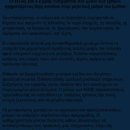
Ο Ήλιος και ο Ερμής εισέρχονται στο ζώδιο των Ιχθύων
σχηματίζοντας όψη συνόδου στην μηδενική μοίρα του ζωδίου
Τα ενδιαφέροντα, οι στόχοι και οι συζητήσεις στρέφονται σε
θέματα που αφορούν τη θάλασσα, το υγρό στοιχείο, τη ναυτιλία, τη
μεταφυσική, τη θρησκεία, το προσφυγικό, την ψυχική υγεία, τα
ιδρύματα, τον οραματισμό, την τέχνη.
Η επικοινωνία αποκτά μια συναισθηματική χροιά με έντονο το
στοιχείο του ρομαντισμού αγγίζοντας πολλές φορές την ουτοπία
αφού επικρατεί σύγχυση και ασάφεια. Έντονα παρασκηνιακές
κινήσεις και επαφές πίσω από κλειστές πόρτες ακόμα κι από
πρόσωπα εξουσίας.
Πιθανόν να δρομολογηθούν μυστικά σχέδια που θα γίνουν
αργότερα γνωστά. Πιθανή επίσης εμπλοκή μυστικών υπηρεσιών.
Συζητήσεις για εργασία, υγεία, παιδεία που δεν καταλήγουν σε
συγκεκριμένα αποτελέσματα. Ο ρόλος των ΜΜΕ παρασκηνιακός
προσπαθώντας να κατευθύνει με πλάγιους τρόπους την κοινή
γνώμη ξεκινώντας από τα μεγάλα αφεντικά.
Οι μετακινήσεις χρειάζεται να οργανώνονται προσεχτικά καθώς
μπορεί να υπάρξουν απρόοπτα λόγω αφηρημάδας. Η
καθημερινότητα γίνεται δύσκολη καθώς αδυνατούμε να
ανταπεξέλθουμε στις πρακτικές μας υποχρεώσεις λόγω της