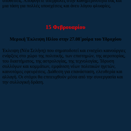
υποθέσεις. Αποφύγετε υπερβολές στην καθημερινότητα σας και
μια τάση για πολλές υποσχέσεις και άνευ λόγου φλυαρίες.
15 Φεβρουαρίου
Μερική Έκλειψη Ηλίου στην 27.08΄μοίρα του Υδροχόου
Έκλειψη (Νέα Σελήνη) που σηματοδοτεί και ενισχύει καινούργιες
ενάρξεις στο χώρο της πολιτικής, των επιστημών, της αεροπορίας,
του διαστήματος, της αστρολογίας, της τεχνολογίας. Ίδρυση
συλλόγων και κομμάτων, εμφάνιση νέων πολιτικών ηγετών,
καινοτόμες εφευρέσεις. Διάθεση για επανάσταση, ελευθερία και
αλλαγή. Οι στόχοι θα επιτευχθούν μέσα από την συνεργασία και
την συλλογική δράση.