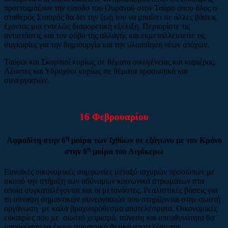
προετοιμάζουν την είσοδο του Ουρανού στον Ταύρο όπου όλος ο
σταθερός Σταυρός θα δει την ζωή του να μπαίνει σε άλλες βάσεις
έχοντας μια εντελώς διαφορετική εξέλιξη. Περιορίστε τις
αντιστάσεις και τον φόβο της αλλαγής και εκμεταλλευτείτε τις
συγκυρίες για την δημιουργία και την υλοποίηση νέων στόχων.
Ταύροι και Σκορπιοί κυρίως σε θέματα οικογένειας και καριέρας,
Λέοντες και Υδροχόοι κυρίως σε θέματα προσωπικά και
συνεργασιών.
16 Φεβρουαρίου
η
Αφροδίτη στην 6
μοίρα των Ιχθύων σε εξάγωνο με τον Κρόνο
η
στην 6
μοίρα του Αιγόκερω
Ευνοϊκές οικονομικές συμφωνίες μεταξύ ισχυρών προσώπων με
σκοπό την στήριξη των αδύναμων κοινωνικά στρωμάτων στα
οποία συγκαταλέγονται και οι μετανάστες. Ρεαλιστικές βάσεις για
τη σύναψη σημαντικών συνεργασιών που στηρίζονται στην σωστή
οργάνωση με καλά βραχυπρόθεσμα αποτελέσματα. Οικονομικές
ευκαιρίες που με σωστό χειρισμό, σύνεση και υπευθυνότητα θα
μπορούσαν να έχουν σημαντικά θετικά αποτελέσματα.