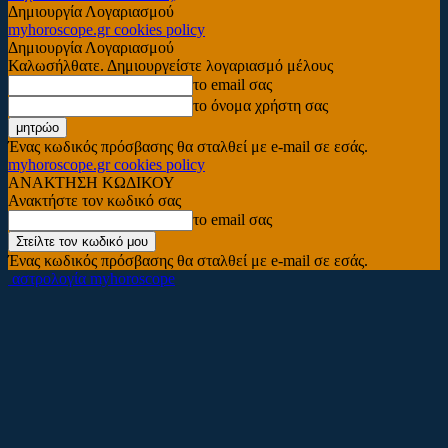
Δημιουργία Λογαριασμού
myhoroscope.gr cookies policy
Δημιουργία Λογαριασμού
Καλωσήλθατε. Δημιουργείστε λογαριασμό μέλους
το email σας
το όνομα χρήστη σας
Ένας κωδικός πρόσβασης θα σταλθεί με e-mail σε εσάς.
myhoroscope.gr cookies policy
ΑΝΑΚΤΗΣΗ ΚΩΔΙΚΟΥ
Ανακτήστε τον κωδικό σας
το email σας
Ένας κωδικός πρόσβασης θα σταλθεί με e-mail σε εσάς.
αστρολογία myhoroscope