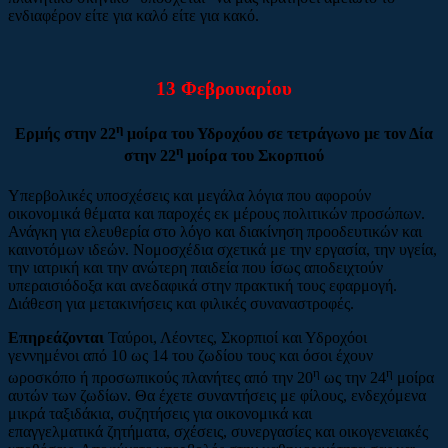
ενδιαφέρον είτε για καλό είτε για κακό.
13 Φεβρουαρίου
η
Ερμής στην 22
μοίρα του Υδροχόου σε τετράγωνο με τον Δία
η
στην 22
μοίρα του Σκορπιού
Υπερβολικές υποσχέσεις και μεγάλα λόγια που αφορούν
οικονομικά θέματα και παροχές εκ μέρους πολιτικών προσώπων.
Ανάγκη για ελευθερία στο λόγο και διακίνηση προοδευτικών και
καινοτόμων ιδεών. Νομοσχέδια σχετικά με την εργασία, την υγεία,
την ιατρική και την ανώτερη παιδεία που ίσως αποδειχτούν
υπεραισιόδοξα και ανεδαφικά στην πρακτική τους εφαρμογή.
Διάθεση για μετακινήσεις και φιλικές συναναστροφές.
Επηρεάζονται
Ταύροι, Λέοντες, Σκορπιοί και Υδροχόοι
γεννημένοι από 10 ως 14 του ζωδίου τους και όσοι έχουν
η
η
ωροσκόπο ή προσωπικούς πλανήτες από την 20
ως την 24
μοίρα
αυτών των ζωδίων. Θα έχετε συναντήσεις με φίλους, ενδεχόμενα
μικρά ταξιδάκια, συζητήσεις για οικονομικά και
επαγγελματικά ζητήματα, σχέσεις, συνεργασίες και οικογενειακές