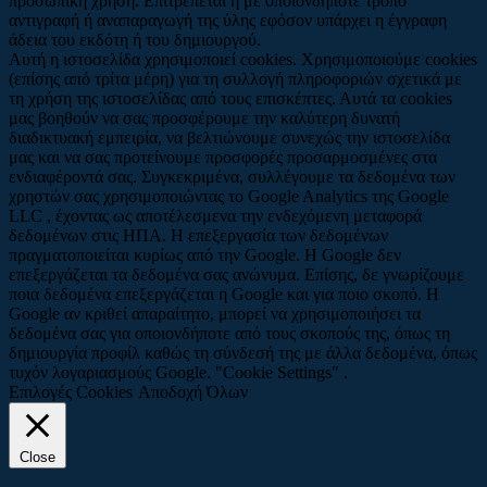
προσωπική χρήση. Επιτρέπεται η με οποιονδήποτε τρόπο
αντιγραφή ή αναπαραγωγή της ύλης εφόσον υπάρχει η έγγραφη
άδεια του εκδότη ή του δημιουργού.
Αυτή η ιστοσελίδα χρησιμοποιεί cookies. Χρησιμοποιούμε cookies
(επίσης από τρίτα μέρη) για τη συλλογή πληροφοριών σχετικά με
τη χρήση της ιστοσελίδας από τους επισκέπτες. Αυτά τα cookies
μας βοηθούν να σας προσφέρουμε την καλύτερη δυνατή
διαδικτυακή εμπειρία, να βελτιώνουμε συνεχώς την ιστοσελίδα
μας και να σας προτείνουμε προσφορές προσαρμοσμένες στα
ενδιαφέροντά σας. Συγκεκριμένα, συλλέγουμε τα δεδομένα των
χρηστών σας χρησιμοποιώντας το Google Analytics της Google
LLC , έχοντας ως αποτέλεσμενα την ενδεχόμενη μεταφορά
δεδομένων στις ΗΠΑ. Η επεξεργασία των δεδομένων
πραγματοποιείται κυρίως από την Google. Η Google δεν
επεξεργάζεται τα δεδομένα σας ανώνυμα. Επίσης, δε γνωρίζουμε
ποια δεδομένα επεξεργάζεται η Google και για ποιο σκοπό. Η
Google αν κριθεί απαραίτητο, μπορεί να χρησιμοποιήσει τα
δεδομένα σας για οποιονδήποτε από τους σκοπούς της, όπως τη
δημιουργία προφίλ καθώς τη σύνδεσή της με άλλα δεδομένα, όπως
τυχόν λογαριασμούς Google. "Cookie Settings" .
Επιλογές Cookies
Αποδοχή Όλων
Close