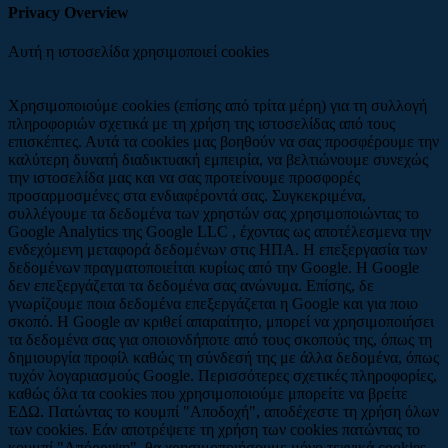
Privacy Overview
Αυτή η ιστοσελίδα χρησιμοποιεί cookies
Χρησιμοποιούμε cookies (επίσης από τρίτα μέρη) για τη συλλογή
πληροφοριών σχετικά με τη χρήση της ιστοσελίδας από τους
επισκέπτες. Αυτά τα cookies μας βοηθούν να σας προσφέρουμε την
καλύτερη δυνατή διαδικτυακή εμπειρία, να βελτιώνουμε συνεχώς
την ιστοσελίδα μας και να σας προτείνουμε προσφορές
προσαρμοσμένες στα ενδιαφέροντά σας. Συγκεκριμένα,
συλλέγουμε τα δεδομένα των χρηστών σας χρησιμοποιώντας το
Google Analytics της Google LLC , έχοντας ως αποτέλεσμενα την
ενδεχόμενη μεταφορά δεδομένων στις ΗΠΑ. Η επεξεργασία των
δεδομένων πραγματοποιείται κυρίως από την Google. Η Google
δεν επεξεργάζεται τα δεδομένα σας ανώνυμα. Επίσης, δε
γνωρίζουμε ποια δεδομένα επεξεργάζεται η Google και για ποιο
σκοπό. Η Google αν κριθεί απαραίτητο, μπορεί να χρησιμοποιήσει
τα δεδομένα σας για οποιονδήποτε από τους σκοπούς της, όπως τη
δημιουργία προφίλ καθώς τη σύνδεσή της με άλλα δεδομένα, όπως
τυχόν λογαριασμούς Google. Περισσότερες σχετικές πληροφορίες,
καθώς όλα τα cookies που χρησιμοποιούμε μπορείτε να βρείτε
ΕΔΩ. Πατώντας το κουμπί "Αποδοχή", αποδέχεστε τη χρήση όλων
των cookies. Εάν αποτρέψετε τη χρήση των cookies πατώντας το
κουμπί "Απόρριψη", θα χρησιμοποιήσουμε μόνο τεχνικά cookies