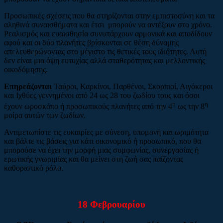
Προσωπικές σχέσεις που θα στηρίζονται στην εμπιστοσύνη και τα
αληθινά συναισθήματα και έτσι μπορούν να αντέξουν στο χρόνο.
Ρεαλισμός και ευαισθησία συνυπάρχουν αρμονικά και αποδίδουν
αφού και οι δύο πλανήτες βρίσκονται σε θέση δύναμης
απελευθερώνοντας στο μέγιστο τις θετικές τους ιδιότητες. Αυτή
δεν είναι μια όψη ευτυχίας αλλά σταθερότητας και μελλοντικής
οικοδόμησης.
Επηρεάζονται
Ταύροι, Καρκίνοι, Παρθένοι, Σκορπιοί, Αιγόκεροι
και Ιχθύες γεννημένοι από 24 ως 28 του ζωδίου τους και όσοι
η
η
έχουν ωροσκόπο ή προσωπικούς πλανήτες από την 4
ως την 8
μοίρα αυτών των ζωδίων.
Αντιμετωπίστε τις ευκαιρίες με σύνεση, υπομονή και ωριμότητα
και βάλτε τις βάσεις για κάτι οικονομικό ή προσωπικό, που θα
μπορούσε να έχει την μορφή μιας συμφωνίας, συνεργασίας ή
ερωτικής γνωριμίας και θα μείνει στη ζωή σας παίζοντας
καθοριστικό ρόλο.
18 Φεβρουαρίου