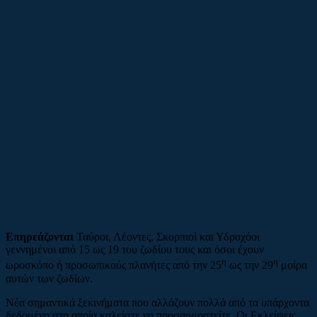
Επηρεάζονται
Ταύροι, Λέοντες, Σκορπιοί και Υδροχόοι
γεννημένοι από 15 ως 19 του ζωδίου τους και όσοι έχουν
η
η
ωροσκόπο ή προσωπικούς πλανήτες από την 25
ως την 29
μοίρα
αυτών των ζωδίων.
Νέα σημαντικά ξεκινήματα που αλλάζουν πολλά από τα υπάρχοντα
δεδομένα στα οποία καλείστε να προσαρμοστείτε. Οι Εκλείψεις