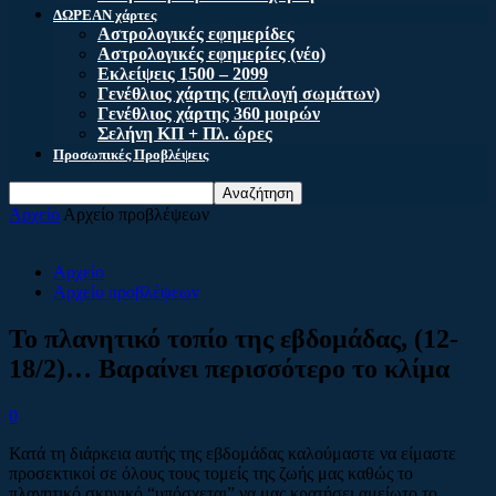
ΔΩΡΕΑΝ χάρτες
Αστρολογικές εφημερίδες
Αστρολογικές εφημερίες (νέο)
Εκλείψεις 1500 – 2099
Γενέθλιος χάρτης (επιλογή σωμάτων)
Γενέθλιος χάρτης 360 μοιρών
Σελήνη ΚΠ + Πλ. ώρες
Προσωπικές Προβλέψεις
Αρχείο
Αρχείο προβλέψεων
Αρχείο
Αρχείο προβλέψεων
Το πλανητικό τοπίο της εβδομάδας, (12-
18/2)… Βαραίνει περισσότερο το κλίμα
0
Κατά τη διάρκεια αυτής της εβδομάδας καλούμαστε να είμαστε
προσεκτικοί σε όλους τους τομείς της ζωής μας καθώς το
πλανητικό σκηνικό “υπόσχεται” να μας κρατήσει αμείωτο το