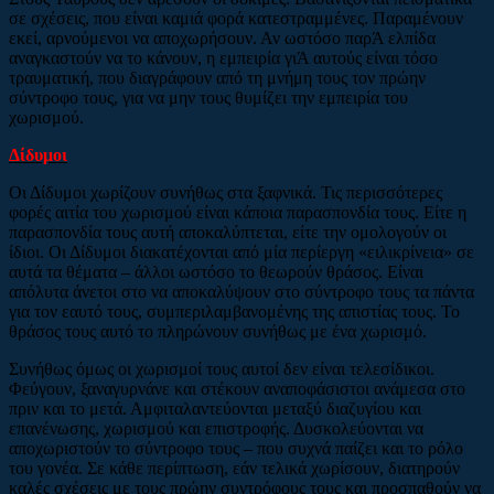
σε σχέσεις, που είναι καμιά φορά κατεστραμμένες. Παραμένουν
εκεί, αρνούμενοι να αποχωρήσουν. Αν ωστόσο παρΆ ελπίδα
αναγκαστούν να το κάνουν, η εμπειρία γιΆ αυτούς είναι τόσο
τραυματική, που διαγράφουν από τη μνήμη τους τον πρώην
σύντροφο τους, για να μην τους θυμίζει την εμπειρία του
χωρισμού.
Δίδυμοι
Οι Δίδυμοι χωρίζουν συνήθως στα ξαφνικά. Τις περισσότερες
φορές αιτία του χωρισμού είναι κάποια παρασπονδία τους. Είτε η
παρασπονδία τους αυτή αποκαλύπτεται, είτε την ομολογούν οι
ίδιοι. Οι Δίδυμοι διακατέχονται από μία περίεργη «ειλικρίνεια» σε
αυτά τα θέματα – άλλοι ωστόσο το θεωρούν θράσος. Είναι
απόλυτα άνετοι στο να αποκαλύψουν στο σύντροφο τους τα πάντα
για τον εαυτό τους, συμπεριλαμβανομένης της απιστίας τους. Το
θράσος τους αυτό το πληρώνουν συνήθως με ένα χωρισμό.
Συνήθως όμως οι χωρισμοί τους αυτοί δεν είναι τελεσίδικοι.
Φεύγουν, ξαναγυρνάνε και στέκουν αναποφάσιστοι ανάμεσα στο
πριν και το μετά. Αμφιταλαντεύονται μεταξύ διαζυγίου και
επανένωσης, χωρισμού και επιστροφής. Δυσκολεύονται να
αποχωριστούν το σύντροφο τους – που συχνά παίζει και το ρόλο
του γονέα. Σε κάθε περίπτωση, εάν τελικά χωρίσουν, διατηρούν
καλές σχέσεις με τους πρώην συντρόφους τους και προσπαθούν να