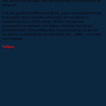
τους άλλους και προτιμά, όταν μία κατάσταση δεν τον βολεύει να
αποχωρεί.
Ο Κριός χωρίζει συνήθως κατευθείαν, χωρίς να αμφιταλαντεύεται
ή να χωρίζει προσωρινά και για δοκιμή. Δεν του αρέσει η
περισυλλογή και η πολλή σκέψη. Φεύγει απότομα και
συμπεριφέρεται απότομα στον πρώην σύντροφο του, αν τον
ξανασυναντήσει. Είναι αυθόρμητος στις αντιδράσεις του και δεν
του αρέσει να αναγκάζεται να επιδεικνύει μία – δήθεν – ευγενική
συμπεριφορά.
Ταύρος