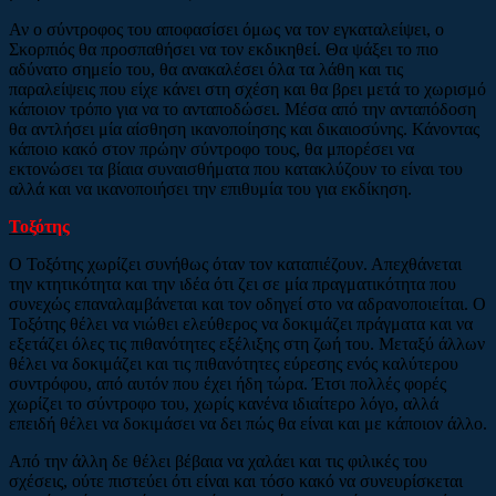
Αν ο σύντροφος του αποφασίσει όμως να τον εγκαταλείψει, ο
Σκορπιός θα προσπαθήσει να τον εκδικηθεί. Θα ψάξει το πιο
αδύνατο σημείο του, θα ανακαλέσει όλα τα λάθη και τις
παραλείψεις που είχε κάνει στη σχέση και θα βρει μετά το χωρισμό
κάποιον τρόπο για να το ανταποδώσει. Μέσα από την ανταπόδοση
θα αντλήσει μία αίσθηση ικανοποίησης και δικαιοσύνης. Κάνοντας
κάποιο κακό στον πρώην σύντροφο τους, θα μπορέσει να
εκτονώσει τα βίαια συναισθήματα που κατακλύζουν το είναι του
αλλά και να ικανοποιήσει την επιθυμία του για εκδίκηση.
Τοξότης
Ο Τοξότης χωρίζει συνήθως όταν τον καταπιέζουν. Απεχθάνεται
την κτητικότητα και την ιδέα ότι ζει σε μία πραγματικότητα που
συνεχώς επαναλαμβάνεται και τον οδηγεί στο να αδρανοποιείται. Ο
Τοξότης θέλει να νιώθει ελεύθερος να δοκιμάζει πράγματα και να
εξετάζει όλες τις πιθανότητες εξέλιξης στη ζωή του. Μεταξύ άλλων
θέλει να δοκιμάζει και τις πιθανότητες εύρεσης ενός καλύτερου
συντρόφου, από αυτόν που έχει ήδη τώρα. Έτσι πολλές φορές
χωρίζει το σύντροφο του, χωρίς κανένα ιδιαίτερο λόγο, αλλά
επειδή θέλει να δοκιμάσει να δει πώς θα είναι και με κάποιον άλλο.
Από την άλλη δε θέλει βέβαια να χαλάει και τις φιλικές του
σχέσεις, ούτε πιστεύει ότι είναι και τόσο κακό να συνευρίσκεται