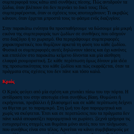
συμπεριφορά τους κάτω από συνθήκες πίεσης. Πώς αντιδρούν τα
ζώδια, όταν βλέπουν ότι δεν περνάει το δικό τους; Πώς
συμπεριφέρονται, όταν οι σχέσεις τους αποτυγχάνουν; Τι ακριβώς
κάνουν, όταν έρχεται μπροστά τους το φάσμα ενός διαζυγίου;
Στην παρακάτω ενότητα θα προσπαθήσουμε να δώσουμε μία μικρή
εικόνα της συμπεριφοράς των ζωδίων σε συνθήκες που οδηγούν
στο διαζύγιο ή το χωρισμό. Θα περιγράψουμε συμπεριφορές
χαρακτηριστικές που θυμίζουν αρκετά τη φύση του κάθε ζωδίου.
Φυσικά οι συμπεριφορές αυτές δηλώνουν τάσεις και όχι κανόνες
και επιπλέον στο παρακάτω κείμενο δίνονται και μία αίσθηση
ελαφρά χιουμοριστική. Σε κάθε περίπτωση όμως δίνουν μία ιδέα
της προσωπικότητας του κάθε ζωδίου και πώς εκφράζεται, όταν τα
πράγματα στις σχέσεις του δεν πάνε και τόσο καλά.
Κριός
Ο Κριός φεύγει από μία σχέση και χτυπάει πίσω του την πόρτα. Η
αντίδραση του στην αποτυχία είναι συνήθως βίαιη. Θυμώνει ή
εκρήγνυται, προβάλλει ή βλασφημεί και σε κάθε περίπτωση δείχνει
να θίγεται με το παραμικρό. Στη ζωή του δρα παρορμητικά και
χωρίς να σκέφτεται. Έτσι και σε περιπτώσεις που τα πράγματα δεν
πάνε καλά αποφασίζει παρορμητικά να χωρίσει. Ξεχνά γρήγορα τις
ευτυχισμένες στιγμές και θυμάται μόνο αυτές που τον πλήγωσαν,
που συνήθως είναι στο τέλος. Αρνείται να κάνει συμβιβασμούς με