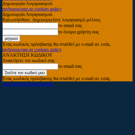
Δημιουργία Λογαριασμού
myhoroscope.gr cookies policy
Δημιουργία Λογαριασμού
Καλωσήλθατε. Δημιουργείστε λογαριασμό μέλους
το email σας
το όνομα χρήστη σας
Ένας κωδικός πρόσβασης θα σταλθεί με e-mail σε εσάς.
myhoroscope.gr cookies policy
ΑΝΑΚΤΗΣΗ ΚΩΔΙΚΟΥ
Ανακτήστε τον κωδικό σας
το email σας
Ένας κωδικός πρόσβασης θα σταλθεί με e-mail σε εσάς.
αστρολογία myhoroscope