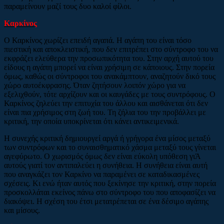
παραμείνουν μαζί τους δυο καλοί φίλοι.
Καρκίνος
Ο Καρκίνος χωρίζει επειδή αγαπά. Η αγάπη του είναι τόσο
πιεστική και αποκλειστική, που δεν επιτρέπει στο σύντροφο του να
εκφράζει ελεύθερα την προσωπικότητα του. Στην αρχή αυτού του
είδους η αγάπη μπορεί να είναι χρήσιμη σε κάποιους. Στην πορεία
όμως, καθώς οι σύντροφοι του ανακάμπτουν, αναζητούν δικό τους
χώρο αυτοέκφρασης. Όταν ζητήσουν λοιπόν χώρο για να
εξελιχθούν, τότε αρχίζουν και οι καυγάδες με τους συντρόφους. Ο
Καρκίνος ζηλεύει την επιτυχία του άλλου και αισθάνεται ότι δεν
είναι πια χρήσιμος στη ζωή του. Τη ζήλια του την προβάλλει με
κριτική, την οποία υποκρίνεται ότι κάνει αντικειμενικά.
Η συνεχής κριτική δημιουργεί αργά ή γρήγορα ένα μίσος μεταξύ
των συντρόφων και το συναισθηματικό χάσμα μεταξύ τους γίνεται
αγεφύρωτο. Ο χωρισμός όμως δεν είναι εύκολη υπόθεση γιΆ
αυτούς γιατί τον αντιπαλεύει η συνήθεια. Η συνήθεια είναι αυτή
που αναγκάζει τον Καρκίνο να παραμένει σε καταδικασμένες
σχέσεις. Κι ενώ ήταν αυτός που ξεκίνησε την κριτική, στην πορεία
προσκολλάται εκείνος πάνω στο σύντροφο του που αποφασίζει να
διακόψει. Η σχέση του έτσι μετατρέπεται σε ένα δέσιμο αγάπης
και μίσους.