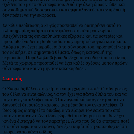
σχέσεις του με το σύντροφο του. Από την άλλη όμως νιώθει και
συναισθηματική δυσαρέσκεια και αμφιταλαντεύεται αν πρέπει ή
δεν πρέπει να την εκφράσει.
Σε κάθε περίπτωση ο Ζυγός προσπαθεί να διατηρήσει αυτό το
κλίμα ηρεμίας ακόμα κι όταν φτάνει στη φάση να χωρίσει.
Απεχθάνεται τις συναισθηματικές εξάρσεις και τις υστερίες και
προσπαθεί να δει τη διαδικασία του χωρισμού λογικά και δίκαια.
Ακόμα κι αν έχει πικραθεί από το σύντροφο του, προσπαθεί να μην
τον αδικήσει σε σημαντικά θέματα, όπως η κατανομή της
περιουσίας. Παράλληλα βέβαια δε δέχεται να αδικείται κι ο ίδιος.
Μετά το χωρισμό προσπαθεί να έχει καλές σχέσεις με τον πρώην
σύντροφο του και να μην τον κακοκαρδίζει.
Σκορπιός
Ο Σκορπιός θέλει στη ζωή του να μη χωρίσει ποτέ. Ο σύντροφος
του θέλει να είναι αιώνιος, να τον έχει για πάντα δίπλα του και να
μην τον εγκαταλείψει ποτέ. Όταν αγαπά κάποιον, δεν μπορεί να
διανοηθεί ότι αυτός ο κάποιος μια μέρα θα τον εγκαταλείψει. Ο
ίδιος όμως διατηρεί το δικαίωμα να εξαιρεί τον εαυτό του από
αυτόν τον κανόνα. Αν ο ίδιος βαρεθεί το σύντροφο του, δεν έχει
κανένα δισταγμό να τον παρατήσει. Αυτό που δε θα επέτρεπε ποτέ
στο σύντροφο του να κάνει, δεν έχει καμία τύψη να αποδεχτεί ότι
μπορεί να το κάνει ο ίδιος.