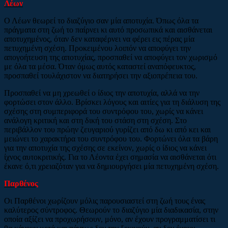
Λέων
Ο Λέων θεωρεί το διαζύγιο σαν μία αποτυχία. Όπως όλα τα
πράγματα στη ζωή το παίρνει κι αυτό προσωπικά και αισθάνεται
αποτυχημένος, όταν δεν καταφέρνει να φέρει εις πέρας μία
πετυχημένη σχέση. Προκειμένου λοιπόν να αποφύγει την
απογοήτευση της αποτυχίας, προσπαθεί να αποφύγει τον χωρισμό
με όλα τα μέσα. Όταν όμως αυτός καταστεί αναπόφευκτος,
προσπαθεί τουλάχιστον να διατηρήσει την αξιοπρέπεια του.
Προσπαθεί να μη χρεωθεί ο ίδιος την αποτυχία, αλλά να την
φορτώσει στον άλλο. Βρίσκει λόγους και αιτίες για τη διάλυση της
σχέσης στη συμπεριφορά του συντρόφου του, χωρίς να κάνει
ανάλογη κριτική και στη δική του στάση στη σχέση. Στο
περιβάλλον του πρώην ζευγαριού γυρίζει από δω κι από κει και
μειώνει το χαρακτήρα του συντρόφου του. Φορτώνει όλα τα βάρη
για την αποτυχία της σχέσης σε εκείνον, χωρίς ο ίδιος να κάνει
ίχνος αυτοκριτικής. Για το Λέοντα έχει σημασία να αισθάνεται ότι
έκανε ό,τι χρειαζόταν για να δημιουργήσει μία πετυχημένη σχέση.
Παρθένος
Οι Παρθένοι χωρίζουν μόλις παρουσιαστεί στη ζωή τους ένας
καλύτερος σύντροφος. Θεωρούν το διαζύγιο μία διαδικασία, στην
οποία αξίζει να προχωρήσουν, μόνο, αν έχουν προγραμματίσει τι