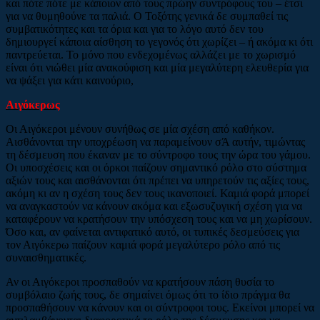
και πότε πότε με κάποιον από τους πρώην συντρόφους του – έτσι
για να θυμηθούνε τα παλιά. Ο Τοξότης γενικά δε συμπαθεί τις
συμβατικότητες και τα όρια και για το λόγο αυτό δεν του
δημιουργεί κάποια αίσθηση το γεγονός ότι χωρίζει – ή ακόμα κι ότι
παντρεύεται. Το μόνο που ενδεχομένως αλλάζει με το χωρισμό
είναι ότι νιώθει μία ανακούφιση και μία μεγαλύτερη ελευθερία για
να ψάξει για κάτι καινούριο,
Αιγόκερως
Οι Αιγόκεροι μένουν συνήθως σε μία σχέση από καθήκον.
Αισθάνονται την υποχρέωση να παραμείνουν σΆ αυτήν, τιμώντας
τη δέσμευση που έκαναν με το σύντροφο τους την ώρα του γάμου.
Οι υποσχέσεις και οι όρκοι παίζουν σημαντικό ρόλο στο σύστημα
αξιών τους και αισθάνονται ότι πρέπει να υπηρετούν τις αξίες τους,
ακόμη κι αν η σχέση τους δεν τους ικανοποιεί. Καμιά φορά μπορεί
να αναγκαστούν να κάνουν ακόμα και εξωσυζυγική σχέση για να
καταφέρουν να κρατήσουν την υπόσχεση τους και να μη χωρίσουν.
Όσο και, αν φαίνεται αντιφατικό αυτό, οι τυπικές δεσμεύσεις για
τον Αιγόκερω παίζουν καμιά φορά μεγαλύτερο ρόλο από τις
συναισθηματικές.
Αν οι Αιγόκεροι προσπαθούν να κρατήσουν πάση θυσία το
συμβόλαιο ζωής τους, δε σημαίνει όμως ότι το ίδιο πράγμα θα
προσπαθήσουν να κάνουν και οι σύντροφοι τους. Εκείνοι μπορεί να