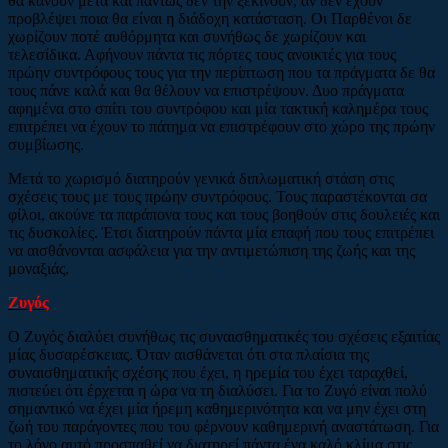
θα κάνουν μετά και πάντως δεν την ξεκινούν, αν δεν έχουν
προβλέψει ποια θα είναι η διάδοχη κατάσταση. Οι Παρθένοι δε
χωρίζουν ποτέ αυθόρμητα και συνήθως δε χωρίζουν και
τελεσίδικα. Αφήνουν πάντα τις πόρτες τους ανοικτές για τους
πρώην συντρόφους τους για την περίπτωση που τα πράγματα δε θα
τους πάνε καλά και θα θέλουν να επιστρέψουν. Δυο πράγματα
αφημένα στο σπίτι του συντρόφου και μία τακτική καλημέρα τους
επιτρέπει να έχουν το πάτημα να επιστρέφουν στο χώρο της πρώην
συμβίωσης.
Μετά το χωρισμό διατηρούν γενικά διπλωματική στάση στις
σχέσεις τους με τους πρώην συντρόφους. Τους παραστέκονται σα
φίλοι, ακούνε τα παράπονα τους και τους βοηθούν στις δουλειές και
τις δυσκολίες. Έτσι διατηρούν πάντα μία επαφή που τους επιτρέπει
να αισθάνονται ασφάλεια για την αντιμετώπιση της ζωής και της
μοναξιάς.
Ζυγός
O Ζυγός διαλύει συνήθως τις συναισθηματικές του σχέσεις εξαιτίας
μίας δυσαρέσκειας. Όταν αισθάνεται ότι στα πλαίσια της
συναισθηματικής σχέσης που έχει, η ηρεμία του έχει ταραχθεί,
πιστεύει ότι έρχεται η ώρα να τη διαλύσει. Για το Ζυγό είναι πολύ
σημαντικό να έχει μία ήρεμη καθημερινότητα και να μην έχει στη
ζωή του παράγοντες που του φέρνουν καθημερινή αναστάτωση. Για
το λόγο αυτό προσπαθεί να διατηρεί πάντα ένα καλό κλίμα στις