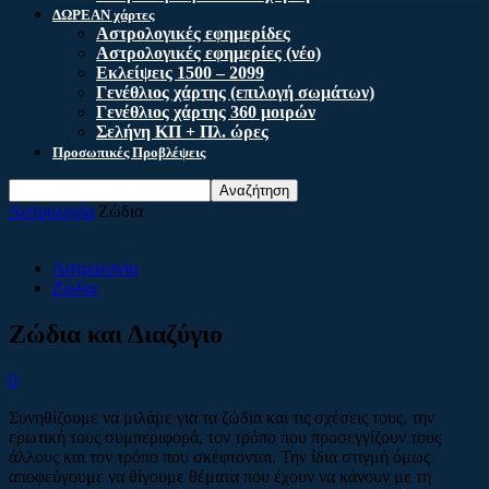
ΔΩΡΕΑΝ χάρτες
Αστρολογικές εφημερίδες
Αστρολογικές εφημερίες (νέο)
Εκλείψεις 1500 – 2099
Γενέθλιος χάρτης (επιλογή σωμάτων)
Γενέθλιος χάρτης 360 μοιρών
Σελήνη ΚΠ + Πλ. ώρες
Προσωπικές Προβλέψεις
Αστρολογία
Ζώδια
Αστρολογία
Ζώδια
Ζώδια και Διαζύγιο
0
Συνηθίζουμε να μιλάμε για τα ζώδια και τις σχέσεις τους, την
ερωτική τους συμπεριφορά, τον τρόπο που προσεγγίζουν τους
άλλους και τον τρόπο που σκέφτονται. Την ίδια στιγμή όμως
αποφεύγουμε να θίγουμε θέματα που έχουν να κάνουν με τη