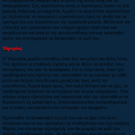
αντιλαμβάνονται διαφορετικά το ρόλο της δέσμευσης και να
αποχωρήσουν. Στις περιπτώσεις αυτές ο Αιγόκερως πέφτει σε μία
μακράς διάρκειας μελαγχολία. Αρχίζει να ασχολείται περισσότερο
με τη δουλειά, να αφιερώνει περισσότερες ώρες σε αυτήν και να
προτιμά όλο και περισσότερο την εργασιοθεραπεία. Μέσα από την
επίτευξη των εργασιακών του στόχων αρχίζει σιγά σιγά και
ανορθώνεται και ανακτά την αυτοπεποίθηση του και προσπαθεί
πλέον πιο συστηματικά να ξαναφτιάξει τη ζωή του.
Υδροχόος
Ο Υδροχόος χωρίζει συνήθως όταν δεν του μένει πια άλλη λύση.
Του αρέσουν οι σταθερές σχέσεις και δε θέλει να αλλάζει τους
συντρόφους του σαν τα πουκάμισα. Για το λόγο αυτό, όταν έχει
προβλήματα στις σχέσεις του, προσπαθεί να τα επιλύσει με κάθε
μέσο και δείχνει όση θέληση χρειάζεται προς αυτή την
κατεύθυνση. Καμιά φορά όμως, όσο καλή θέληση και να έχει, τα
προβλήματα δείχνουν να συνεχίζουν και να μην υποχωρούν. Τότε
κάποια στιγμή εξαντλείται και παραιτείται από την προσπάθεια να
θεραπεύσει τις καταστάσεις. Αποστασιοποιείται συναισθηματικά
και η στάση του απέναντι στο σύντροφο του ψυχραίνει.
Προσπαθεί να ξαναφτιάξει τη ζωή του και να βρει ένα άλλο
σύντροφο που να του προσφέρει τη σταθερότητα που έχει ανάγκη.
Ψάχνει ένα σύντροφο αξιοπρεπή, που θα μοιράζεται μαζί του
πολλές προοδευτικές ιδέες. Αν βρει κάποιον που να ταιριάζει σε