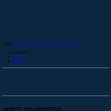
ΠΗΓΗ
myHoroscope.gr - Αστρολογία για όλους
ΕΤΙΚΕΤΕΣ
διαζύγιο
ζωδια
Facebook
X
ΑΦΗΣΤΕ ΜΙΑ ΑΠΑΝΤΗΣΗ