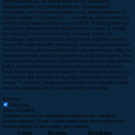
την ιστοσελίδα μας και να σας προτείνουμε προσφορές
προσαρμοσμένες στα ενδιαφέροντά σας. Συγκεκριμένα,
συλλέγουμε τα δεδομένα των χρηστών σας χρησιμοποιώντας το
Google Analytics της Google LLC , έχοντας ως αποτέλεσμενα την
ενδεχόμενη μεταφορά δεδομένων στις ΗΠΑ. Η επεξεργασία των
δεδομένων πραγματοποιείται κυρίως από την Google. Η Google
δεν επεξεργάζεται τα δεδομένα σας ανώνυμα. Επίσης, δε
γνωρίζουμε ποια δεδομένα επεξεργάζεται η Google και για ποιο
σκοπό. Η Google αν κριθεί απαραίτητο, μπορεί να χρησιμοποιήσει
τα δεδομένα σας για οποιονδήποτε από τους σκοπούς της, όπως τη
δημιουργία προφίλ καθώς τη σύνδεσή της με άλλα δεδομένα, όπως
τυχόν λογαριασμούς Google. Περισσότερες σχετικές πληροφορίες,
καθώς όλα τα cookies που χρησιμοποιούμε μπορείτε να βρείτε
ΕΔΩ. Πατώντας το κουμπί "Αποδοχή", αποδέχεστε τη χρήση όλων
των cookies. Εάν αποτρέψετε τη χρήση των cookies πατώντας το
κουμπί "Απόρριψη", θα χρησιμοποιήσουμε μόνο τεχνικά cookies
που είναι απαραίτητα για τη λειτουργία της ιστοσελίδας
Necessary
Necessary
Always Enabled
Necessary cookies are absolutely essential for the website to
function properly. These cookies ensure basic functionalities and
security features of the website, anonymously.
Cookie
Duration
Description