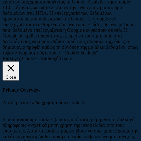
χρηστών σας χρησιμοποιώντας το Google Analytics της Google
LLC , έχοντας ως αποτέλεσμενα την ενδεχόμενη μεταφορά
δεδομένων στις ΗΠΑ. Η επεξεργασία των δεδομένων
πραγματοποιείται κυρίως από την Google. Η Google δεν
επεξεργάζεται τα δεδομένα σας ανώνυμα. Επίσης, δε γνωρίζουμε
ποια δεδομένα επεξεργάζεται η Google και για ποιο σκοπό. Η
Google αν κριθεί απαραίτητο, μπορεί να χρησιμοποιήσει τα
δεδομένα σας για οποιονδήποτε από τους σκοπούς της, όπως τη
δημιουργία προφίλ καθώς τη σύνδεσή της με άλλα δεδομένα, όπως
τυχόν λογαριασμούς Google. "Cookie Settings" .
Επιλογές Cookies
Αποδοχή Όλων
Close
Privacy Overview
Αυτή η ιστοσελίδα χρησιμοποιεί cookies
Χρησιμοποιούμε cookies (επίσης από τρίτα μέρη) για τη συλλογή
πληροφοριών σχετικά με τη χρήση της ιστοσελίδας από τους
επισκέπτες. Αυτά τα cookies μας βοηθούν να σας προσφέρουμε την
καλύτερη δυνατή διαδικτυακή εμπειρία, να βελτιώνουμε συνεχώς