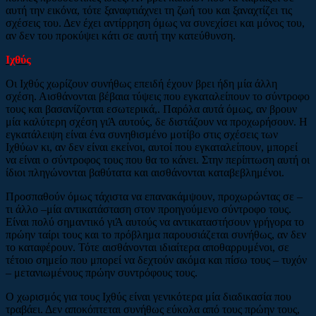
αυτή την εικόνα, τότε ξαναφτιάχνει τη ζωή του και ξαναχτίζει τις
σχέσεις του. Δεν έχει αντίρρηση όμως να συνεχίσει και μόνος του,
αν δεν του προκύψει κάτι σε αυτή την κατεύθυνση.
Ιχθύς
Οι Ιχθύς χωρίζουν συνήθως επειδή έχουν βρει ήδη μία άλλη
σχέση. Αισθάνονται βέβαια τύψεις που εγκαταλείπουν το σύντροφο
τους και βασανίζονται εσωτερικά,. Παρόλα αυτά όμως, αν βρουν
μία καλύτερη σχέση γιΆ αυτούς, δε διστάζουν να προχωρήσουν. Η
εγκατάλειψη είναι ένα συνηθισμένο μοτίβο στις σχέσεις των
Ιχθύων κι, αν δεν είναι εκείνοι, αυτοί που εγκαταλείπουν, μπορεί
να είναι ο σύντροφος τους που θα το κάνει. Στην περίπτωση αυτή οι
ίδιοι πληγώνονται βαθύτατα και αισθάνονται καταβεβλημένοι.
Προσπαθούν όμως τάχιστα να επανακάμψουν, προχωρώντας σε –
τι άλλο –μία αντικατάσταση στον προηγούμενο σύντροφο τους.
Είναι πολύ σημαντικό γιΆ αυτούς να αντικαταστήσουν γρήγορα το
πρώην ταίρι τους και το πρόβλημα παρουσιάζεται συνήθως, αν δεν
το καταφέρουν. Τότε αισθάνονται ιδιαίτερα αποθαρρυμένοι, σε
τέτοιο σημείο που μπορεί να δεχτούν ακόμα και πίσω τους – τυχόν
– μετανιωμένους πρώην συντρόφους τους.
Ο χωρισμός για τους Ιχθύς είναι γενικότερα μία διαδικασία που
τραβάει. Δεν αποκόπτεται συνήθως εύκολα από τους πρώην τους,