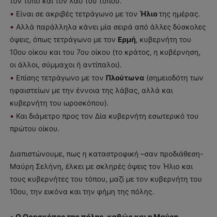
τον τόπο και τον λαό του τόπου.
•
Είναι σε ακριβές τετράγωνο με τον
Ήλιο
της ημέρας.
•
Αλλά παράλληλα κάνει μία σειρά από άλλες δύσκολες
όψεις, όπως τετράγωνο με τον
Ερμή
, κυβερνήτη του
10ου οίκου και του 7ου οίκου (το κράτος, η κυβέρνηση,
οι άλλοι, σύμμαχοι ή αντίπαλοι).
•
Επίσης τετράγωνο με τον
Πλούτωνα
(σημειοδότη των
ηφαιστείων με την έννοια της λάβας, αλλά και
κυβερνήτη του ωροσκόπου).
•
Και διάμετρο προς τον Δία κυβερνήτη εσωτερικό του
πρώτου οίκου.
Διαπιστώνουμε, πως η καταστροφική –σαν προδιάθεση-
Μαύρη Σελήνη, έλκει με σκληρές όψεις τον Ήλιο και
τους κυβερνήτες του τόπου, μαζί με τον κυβερνήτη του
10ου, την εικόνα και την φήμη της πόλης.
•
Ο Ωροσκόπος της πόλης, καθώς και η Μαύρη