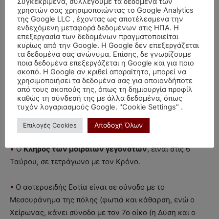
Συγκεκριμένα, συλλέγουμε τα δεδομένα των
τραγική τύχη.
χρηστών σας χρησιμοποιώντας το Google Analytics
της Google LLC , έχοντας ως αποτέλεσμενα την
•
Η
Νέα Σελήνη
είχε σχηματιστεί μία εβδομάδα πριν και
ενδεχόμενη μεταφορά δεδομένων στις ΗΠΑ. Η
είχε ιδιομοιρία Ηλίου, Σελήνης και Ερμή σε τετράγωνο
επεξεργασία των δεδομένων πραγματοποιείται
κυρίως από την Google. Η Google δεν επεξεργάζεται
αποχωρίζον από τον Ποσειδώνα και σχηματιζόμενη
τα δεδομένα σας ανώνυμα. Επίσης, δε γνωρίζουμε
διάμετρο με τον Πλούτωνα (πάλι το στοιχείο της λάβας
ποια δεδομένα επεξεργάζεται η Google και για ποιο
και των αερίων του ηφαιστείου), σε μισό τετράγωνο με
σκοπό. Η Google αν κριθεί απαραίτητο, μπορεί να
χρησιμοποιήσει τα δεδομένα σας για οποιονδήποτε
τον Β. Δεσμό (μία καρμική εμπειρία) και ενάμισι
από τους σκοπούς της, όπως τη δημιουργία προφίλ
τετράγωνο με τον Άρη και τον Ν. Δεσμό (η φωτιά που
καθώς τη σύνδεσή της με άλλα δεδομένα, όπως
τυχόν λογαριασμούς Google. "Cookie Settings" .
υπόγεια δρούσε), στον τέταρτο οίκο της πόλης, δηλαδή
στο έδαφος και το υπέδαφος.
Αποδοχή Όλων
Επιλογές Cookies
•
Ο
Κλήρος των μοιραίων γεγονότων
, είναι στις 6
Ταύρου, σε τετράγωνο με τον Κρόνο.
•
Ο αστεροειδής Εστία είναι σε σύνοδο με το
Μεσουράνημα της πόλης (φωτιά και κάθαρση, ενώ ο
Χείρωνας, κάνει σύνοδο με τον 7ο οίκο (η Δύση και ο