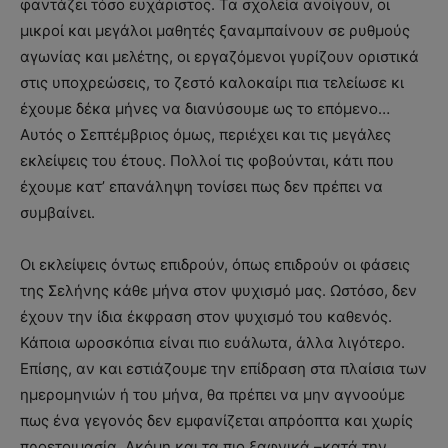
φαντάζει τόσο ευχάριστος. Τα σχολεία ανοίγουν, οι
μικροί και μεγάλοι μαθητές ξαναμπαίνουν σε ρυθμούς
αγωνίας και μελέτης, οι εργαζόμενοι γυρίζουν οριστικά
στις υποχρεώσεις, το ζεστό καλοκαίρι πια τελείωσε κι
έχουμε δέκα μήνες να διανύσουμε ως το επόμενο…
Αυτός ο Σεπτέμβριος όμως, περιέχει και τις μεγάλες
εκλείψεις του έτους. Πολλοί τις φοβούνται, κάτι που
έχουμε κατ’ επανάληψη τονίσει πως δεν πρέπει να
συμβαίνει.
Οι εκλείψεις όντως επιδρούν, όπως επιδρούν οι φάσεις
της Σελήνης κάθε μήνα στον ψυχισμό μας. Ωστόσο, δεν
έχουν την ίδια έκφραση στον ψυχισμό του καθενός.
Κάποια ωροσκόπια είναι πιο ευάλωτα, άλλα λιγότερο.
Επίσης, αν και εστιάζουμε την επίδραση στα πλαίσια των
ημερομηνιών ή του μήνα, θα πρέπει να μην αγνοούμε
πως ένα γεγονός δεν εμφανίζεται απρόοπτα και χωρίς
προετοιμασία. Ακόμη και τα πιο ξαφνικά –κατά την