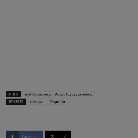
ΠΗΓΗ
myHoroscope.gr - Αστρολογία για όλους
ΕΤΙΚΕΤΕΣ
έκλειψη
Πομπηΐα
Facebook
X