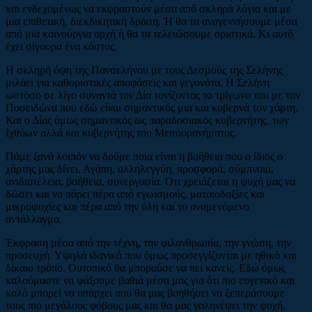
και ενδεχομένως να εκφραστούν μέσα από σκληρά λόγια και με
μια επιθετική, διεκδικητική δράση. Ή θα τα αναγεννήσουμε μέσα
από μια καινούργια αρχή ή θα τα τελειώσουμε οριστικά. Κι αυτό
έχει σίγουρα ένα κόστος.
Η σκληρή όψη της Πανσελήνου με τους Δεσμούς της Σελήνης
μιλάει για καθοριστικές αποφάσεις και γεγονότα. Η Σελήνη
ωστόσο σε λίγο συναντά τον Δία τονίζοντας το τρίγωνο του με τον
Ποσειδώνα που εδώ είναι σημαντικός μια και κυβερνά τον χάρτη.
Και ο Δίας όμως σημαντικός ως παραδοσιακός κυβερνήτης των
Ιχθύων αλλά και κυβερνήτης του Μεσουρανήματος.
Πάμε ξανά λοιπόν να δούμε ποια είναι η βοήθεια που ο ίδιος ο
χάρτης μας δίνει. Αγάπη, αλληλεγγύη, προσφορά, σύμπνοια,
ανιδιοτέλεια, βοήθεια, συνεργασία. Ότι χρειάζεται η ψυχή μας να
δώσει και να πάρει πέρα από εγωισμούς, ματαιοδοξίες και
μικροψυχίες και πέρα από την ύλη και το αναμενόμενο
αντάλλαγμα.
Έκφραση μέσα από την τέχνη, την φιλανθρωπία, την γνώση, την
προσευχή. Υψηλά ιδανικά που όμως προσεγγίζονται με ηθικό και
δίκαιο τρόπο. Ουτοπικό θα μπορούσε να πει κανείς. Εδώ όμως
καλούμαστε να ψάξουμε βαθιά μέσα μας για ότι πιο ευγενικό και
καλό μπορεί να υπάρχει που θα μας βοηθήσει να ξεπεράσουμε
τους πιο μεγάλους φόβους μας και θα μας γαληνέψει την ψυχή.