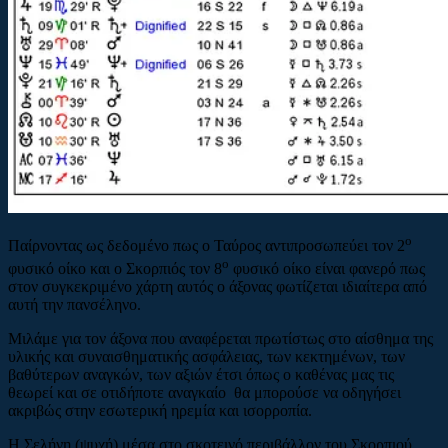
ο
Παίρνοντας ως δεδομένο πως ο Ταύρος αντιπροσωπεύει τον 2
ο
φυσικό οίκο και ο Σκορπιός τον 8
φυσικό οίκο είναι φανερό πως
στον συγκεκριμένο χάρτη αυτός ο άξονας φωτίζεται ιδιαίτερα από
αυτή την πανσέληνο.
Μιλάμε για τον άξονα που αναφέρεται πρωτίστως στο αίσθημα της
υλικής και συναισθηματικής ασφάλειας, των κεκτημένων, των
βαθύτερων αναγκών, των αξιών έτσι όπως ο καθένας μας τις
θεωρεί και σε οτιδήποτε αναγκαίο θα μπορούσε να οδηγήσει
ακριβώς στην εσωτερική ηρεμία και ισορροπία.
Η Σελήνη (ψυχή) μέσα στο σκοτεινό περιβάλλον του Σκορπιού