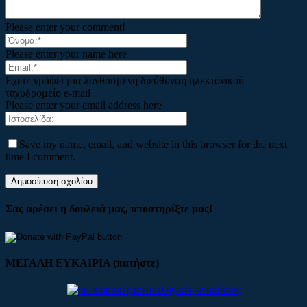
Please enter your comment!
Please enter your name here
Εχετε γράψει μια λανθασμενη διεύθυνση ηλεκτονικού
ταχυδρομείο e-mail
Please enter your email address here
Save my name, email, and website in this browser for the next
time I comment.
Σας αρέσει η δουλειά μας, υποστηρίξτε μας!
ΜΕΓΑΛΗ ΕΥΚΑΙΡΙΑ (πατήστε)