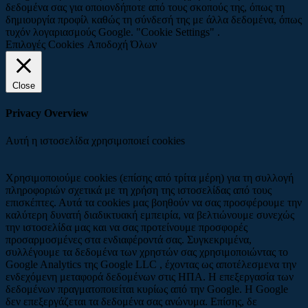
δεδομένα σας για οποιονδήποτε από τους σκοπούς της, όπως τη
δημιουργία προφίλ καθώς τη σύνδεσή της με άλλα δεδομένα, όπως
τυχόν λογαριασμούς Google. "Cookie Settings" .
Επιλογές Cookies
Αποδοχή Όλων
Close
Privacy Overview
Αυτή η ιστοσελίδα χρησιμοποιεί cookies
Χρησιμοποιούμε cookies (επίσης από τρίτα μέρη) για τη συλλογή
πληροφοριών σχετικά με τη χρήση της ιστοσελίδας από τους
επισκέπτες. Αυτά τα cookies μας βοηθούν να σας προσφέρουμε την
καλύτερη δυνατή διαδικτυακή εμπειρία, να βελτιώνουμε συνεχώς
την ιστοσελίδα μας και να σας προτείνουμε προσφορές
προσαρμοσμένες στα ενδιαφέροντά σας. Συγκεκριμένα,
συλλέγουμε τα δεδομένα των χρηστών σας χρησιμοποιώντας το
Google Analytics της Google LLC , έχοντας ως αποτέλεσμενα την
ενδεχόμενη μεταφορά δεδομένων στις ΗΠΑ. Η επεξεργασία των
δεδομένων πραγματοποιείται κυρίως από την Google. Η Google
δεν επεξεργάζεται τα δεδομένα σας ανώνυμα. Επίσης, δε