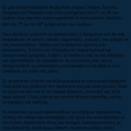
Σε μια τέτοια διαδικασία θα βρεθούν κυρίως Ταύροι, Λέοντες,
Σκορπιοί και Υδροχόοι που είναι γεννημένοι από 27 ως 30 του
ζωδίου τους και όσοι έχουν ωροσκόπο ή προσωπικούς πλανήτες
η
η
από την 7
ως την 10
μοίρα αυτών των ζωδίων.
Ίσως βρεθείτε μπροστά σε αποκαλύψεις ή διλήμματα που θα σας
αναγκάσουν να κάνετε κάποιες σημαντικές επιλογές που μπορεί να
σας δυσκολέψουν. Ταύροι και Σκορπιοί σε σχέσεις και
συνεργασίες, Λέοντες και Υδροχόοι σε επαγγελματικά και
οικογενειακά ζητήματα. Αφήστε το ένστικτο σας να σας οδηγήσει
και προσπαθήστε να περιορίσετε τις εγωιστικές σας τάσεις.
Αντιμετωπίστε τις καταστάσεις καλοπροαίρετα και βγάλτε στην
επιφάνεια τον καλό σας εαυτό.
Σε γενικότερο επίπεδο για άλλη μια φορά τα οικονομικά ζητήματα
είναι αυτά που βγαίνουν στο προσκήνιο και μας απασχολούν. Τόσο
τα τρέχοντα όσο και σε ότι αφορά τράπεζες, δανεισμό και χρέη
προς τρίτους. Όπως επίσης και γνωστά θέματα εργασίας, υγείας,
μεταφορών και παιδείας.
Οι δυσκολίες φυσικά εξακολουθούν να υπάρχουν προκαλώντας
πιέσεις στο κόσμο και αναταραχές στο χώρο του κοινοβουλίου με
ένα έντονο παρασκήνιο όπως και σκληρές διαπραγματεύσεις με
τους δανειστές. Είναι όμως πιθανόν να γίνουν κάποιες πολύ