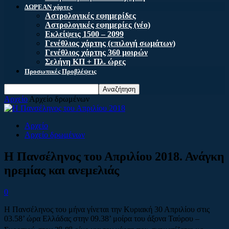
ΔΩΡΕΑΝ χάρτες
Αστρολογικές εφημερίδες
Αστρολογικές εφημερίες (νέο)
Εκλείψεις 1500 – 2099
Γενέθλιος χάρτης (επιλογή σωμάτων)
Γενέθλιος χάρτης 360 μοιρών
Σελήνη ΚΠ + Πλ. ώρες
Προσωπικές Προβλέψεις
Αρχείο
Αρχείο δρωμένων
Αρχείο
Αρχείο δρωμένων
Η Πανσέληνος του Απριλίου 2018. Ανάγκη
ηρεμίας και ανεμελιάς
0
Η Πανσέληνος του μήνα γίνεται την Κυριακή 30 Απριλίου στις
03.58’ ώρα Ελλάδας στην 09.38’ μοίρα του άξονα Ταύρου –
ο
ο