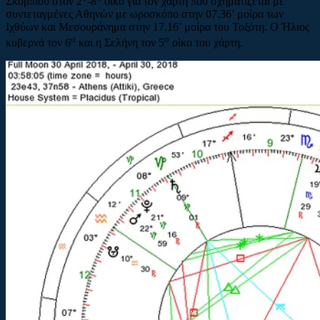
Σκορπιού στον 2
-8
οίκο για τον χάρτη που σχηματίζεται με
συντεταγμένες Αθηνών με ωροσκόπο στην 07.36’ μοίρα των
Ιχθύων και Μεσουράνημα στην 17.16’ μοίρα του Τοξότη. Ο Ήλιος
ο
ο
κυβερνά τον 6
και η Σελήνη τον 5
οίκο του χάρτη.