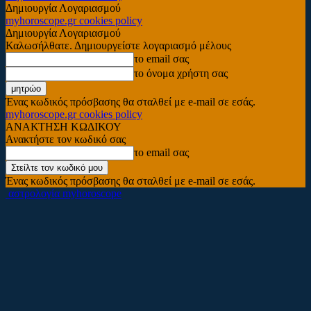
Δημιουργία Λογαριασμού
myhoroscope.gr cookies policy
Δημιουργία Λογαριασμού
Καλωσήλθατε. Δημιουργείστε λογαριασμό μέλους
το email σας
το όνομα χρήστη σας
Ένας κωδικός πρόσβασης θα σταλθεί με e-mail σε εσάς.
myhoroscope.gr cookies policy
ΑΝΑΚΤΗΣΗ ΚΩΔΙΚΟΥ
Ανακτήστε τον κωδικό σας
το email σας
Ένας κωδικός πρόσβασης θα σταλθεί με e-mail σε εσάς.
αστρολογία myhoroscope