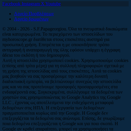
Facebook
Instagram
X
Youtube
Αρχείο Προβλέψεων
Αρχείο δρωμένων
© 2004 - 2026 - S.F.Papageorgiou. Όλα τα πνευματικά δικαιώματα
είναι κατοχυρωμένα. Το περιεχόμενο των ιστοσελίδων του
myhoroscope.gr διατίθεται στους επισκέπτες αυστηρά για
προσωπική χρήση. Επιτρέπεται η με οποιονδήποτε τρόπο
αντιγραφή ή αναπαραγωγή της ύλης εφόσον υπάρχει η έγγραφη
άδεια του εκδότη ή του δημιουργού.
Αυτή η ιστοσελίδα χρησιμοποιεί cookies. Χρησιμοποιούμε cookies
(επίσης από τρίτα μέρη) για τη συλλογή πληροφοριών σχετικά με
τη χρήση της ιστοσελίδας από τους επισκέπτες. Αυτά τα cookies
μας βοηθούν να σας προσφέρουμε την καλύτερη δυνατή
διαδικτυακή εμπειρία, να βελτιώνουμε συνεχώς την ιστοσελίδα
μας και να σας προτείνουμε προσφορές προσαρμοσμένες στα
ενδιαφέροντά σας. Συγκεκριμένα, συλλέγουμε τα δεδομένα των
χρηστών σας χρησιμοποιώντας το Google Analytics της Google
LLC , έχοντας ως αποτέλεσμενα την ενδεχόμενη μεταφορά
δεδομένων στις ΗΠΑ. Η επεξεργασία των δεδομένων
πραγματοποιείται κυρίως από την Google. Η Google δεν
επεξεργάζεται τα δεδομένα σας ανώνυμα. Επίσης, δε γνωρίζουμε
ποια δεδομένα επεξεργάζεται η Google και για ποιο σκοπό. Η
Google αν κριθεί απαραίτητο, μπορεί να χρησιμοποιήσει τα