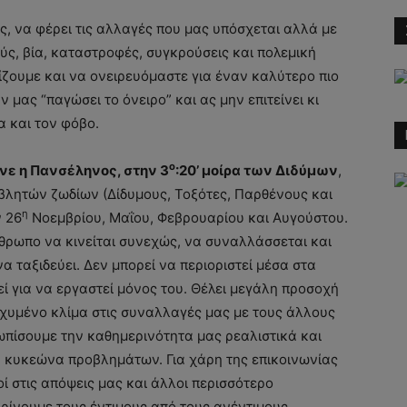
, να φέρει τις αλλαγές που μας υπόσχεται αλλά με
ύς, βία, καταστροφές, συγκρούσεις και πολεμική
ίζουμε και να ονειρευόμαστε για έναν καλύτερο πιο
ν μας “παγώσει το όνειρο” και ας μην επιτείνει κι
α και τον φόβο.
ο
ινε η Πανσέληνος, στην 3
:20’ μοίρα των Διδύμων
,
βλητών ζωδίων (Δίδυμους, Τοξότες, Παρθένους και
η
ν 26
Νοεμβρίου, Μαΐου, Φεβρουαρίου και Αυγούστου.
θρωπο να κινείται συνεχώς, να συναλλάσσεται και
α ταξιδεύει. Δεν μπορεί να περιοριστεί μέσα στα
εί για να εργαστεί μόνος του. Θέλει μεγάλη προσοχή
εχυμένο κλίμα στις συναλλαγές μας με τους άλλους
πίσουμε την καθημερινότητα μας ρεαλιστικά και
α κυκεώνα προβλημάτων. Για χάρη της επικοινωνίας
ί στις απόψεις μας και άλλοι περισσότερο
κρίνουμε τους έντιμους από τους ανέντιμους