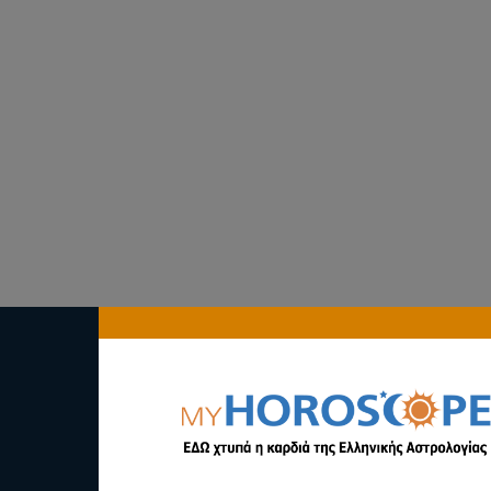
αστρολογία
myhoroscope