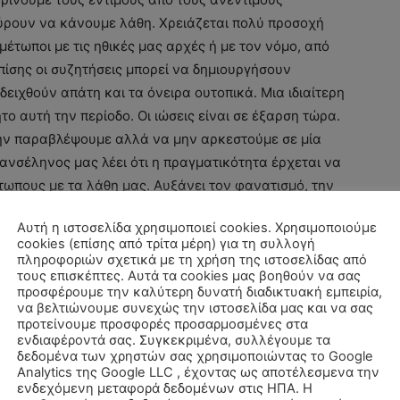
ύρουν να κάνουμε λάθη. Χρειάζεται πολύ προσοχή
έτωποι με τις ηθικές μας αρχές ή με τον νόμο, από
πίσης οι συζητήσεις μπορεί να δημιουργήσουν
δειχθούν απάτη και τα όνειρα ουτοπικά. Μια ιδιαίτερη
ο αυτή την περίοδο. Οι ιώσεις είναι σε έξαρση τώρα.
την παραβλέψουμε αλλά να μην αρκεστούμε σε μία
πανσέληνος μας λέει ότι η πραγματικότητα έρχεται να
έτωπους με τα λάθη μας. Αυξάνει τον φανατισμό, την
απογοήτευση και τις ασθένειες.
Αυτή η ιστοσελίδα χρησιμοποιεί cookies. Χρησιμοποιούμε
cookies (επίσης από τρίτα μέρη) για τη συλλογή
ο
ίνεται η Νέα Σελήνη, στην 19
:02’ μοίρα του Τοξότη
,
πληροφοριών σχετικά με τη χρήση της ιστοσελίδας από
τους επισκέπτες. Αυτά τα cookies μας βοηθούν να σας
βλητών ζωδίων (Τοξότες, Διδύμους, Παρθένους και
προσφέρουμε την καλύτερη δυνατή διαδικτυακή εμπειρία,
η
 11
Δεκεμβρίου, Ιουνίου, Μαρτίου και Σεπτεμβρίου.
να βελτιώνουμε συνεχώς την ιστοσελίδα μας και να σας
νει πιο αισιόδοξος, πιο χαρούμενος, πιο
προτείνουμε προσφορές προσαρμοσμένες στα
ενδιαφέροντά σας. Συγκεκριμένα, συλλέγουμε τα
ταστικής ατμόσφαιρας των Χριστουγέννων,
δεδομένα των χρηστών σας χρησιμοποιώντας το Google
τα προβλήματα για να περάσουμε όμορφα αυτές τις
Analytics της Google LLC , έχοντας ως αποτέλεσμενα την
ενδεχόμενη μεταφορά δεδομένων στις ΗΠΑ. Η
ιτακτική η ανάγκη, όσο ποτέ άλλοτε, να έρθουμε πιο