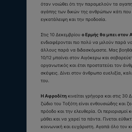
όταν νοιώθει ότι την παραμελούν τα αγαπ
αγάπης των δικών της ανθρώπων κάτι που τ
εγκατάλειψη και την προδοσία.
Στις 10 Δεκεμβρίου
ο Ερμής θα μπει στον
ενδιαφέρονται πιο πολύ να μιλούν παρά ν
άλλους παρά να διδασκόμαστε. Μας βοηθά ό
10/12 μπαίνει στον Αιγόκερω και σοβαρεύετ
οργανωτικός και έτσι προστατεύει τον άνθ
σκέψεις. Δίνει στον άνθρωπο ευελιξία, κα
του.
Η Αφροδίτη
κινείται γρήγορα και στις 30
ζώδιο του Τοξότη είναι ενθουσιώδης και ζ
πρόοδο και την ελευθερία. Οι περιορισμοί 
μάθει και να χαρεί τα πάντα. Γίνεται εύθικ
κοινωνική και ευχάριστη. Αγαπά όλο τον κ