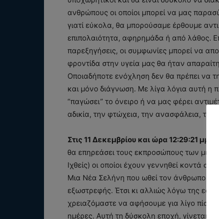
ανθρώπους οι οποίοι μπορεί να μας παρασ
γιατί εύκολα, θα μπορούσαμε έρθουμε αντιμ
επιπολαιότητα, αφηρημάδα ή από λάθος. Ε
παρεξηγήσεις, οι συμφωνίες μπορεί να απο
φροντίδα στην υγεία μας θα ήταν απαραίτητ
Οποιαδήποτε ενόχληση δεν θα πρέπει να 
και μόνο διάγνωση. Με λίγα λόγια αυτή η 
“παγώσει” το όνειρο ή να μας φέρει αντιμ
αδικία, την φτώχεια, την ανασφάλεια, την 
Στις 11 Δεκεμβρίου και ώρα 12:29:21 μμ. γ
θα επηρεάσει τους εκπροσώπους των μετα
Ιχθείς) οι οποίοι έχουν γεννηθεί κοντά στην
Μια Νέα Σελήνη που ωθεί τον άνθρωπο να γί
εξωστρεφής. Έτσι κι αλλιώς λόγω της εορ
χρειαζόμαστε να αφήσουμε για λίγο πίσω 
ημέρες. Αυτή τη δύσκολη εποχή, γίνεται επ