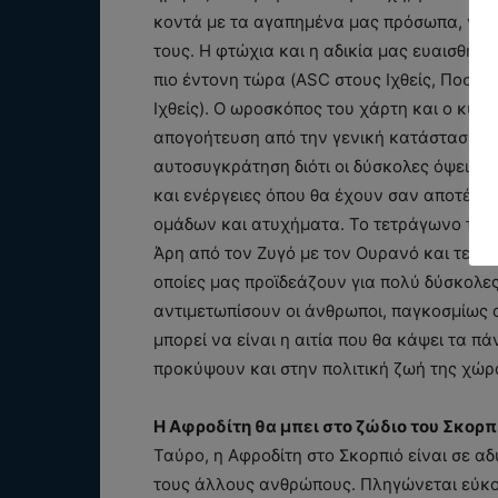
κοντά με τα αγαπημένα μας πρόσωπα, να 
τους. Η φτώχια και η αδικία μας ευαισθητο
πιο έντονη τώρα (ASC στους Ιχθείς, Ποσει
Ιχθείς). Ο ωροσκόπος του χάρτη και ο κυβ
απογοήτευση από την γενική κατάσταση γύ
αυτοσυγκράτηση διότι οι δύσκολες όψεις, 
και ενέργειες όπου θα έχουν σαν αποτέλε
ομάδων και ατυχήματα. Το τετράγωνο του 
Άρη από τον Ζυγό με τον Ουρανό και τετρ
οποίες μας προϊδεάζουν για πολύ δύσκολε
αντιμετωπίσουν οι άνθρωποι, παγκοσμίως α
μπορεί να είναι η αιτία που θα κάψει τα πά
προκύψουν και στην πολιτική ζωή της χώρ
Η Αφροδίτη θα μπει στο ζώδιο του Σκορπ
Ταύρο, η Αφροδίτη στο Σκορπιό είναι σε αδ
τους άλλους ανθρώπους. Πληγώνεται εύκο