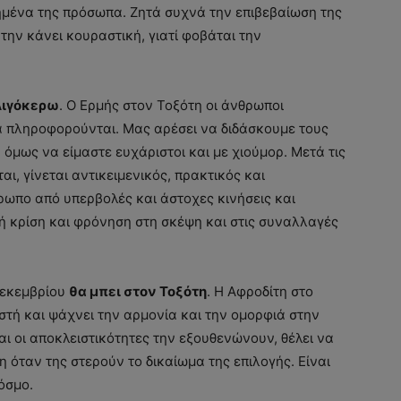
ημένα της πρόσωπα. Ζητά συχνά την επιβεβαίωση της
ην κάνει κουραστική, γιατί φοβάται την
 Αιγόκερω
. Ο Ερμής στον Τοξότη οι άνθρωποι
α πληροφορούνται. Μας αρέσει να διδάσκουμε τους
μως να είμαστε ευχάριστοι και με χιούμορ. Μετά τις
αι, γίνεται αντικειμενικός, πρακτικός και
ρωπο από υπερβολές και άστοχες κινήσεις και
λή κρίση και φρόνηση στη σκέψη και στις συναλλαγές
 Δεκεμβρίου
θα μπει στον Τοξότη
. Η Αφροδίτη στο
εστή και ψάχνει την αρμονία και την ομορφιά στην
και οι αποκλειστικότητες την εξουθενώνουν, θέλει να
τη όταν της στερούν το δικαίωμα της επιλογής. Είναι
όσμο.