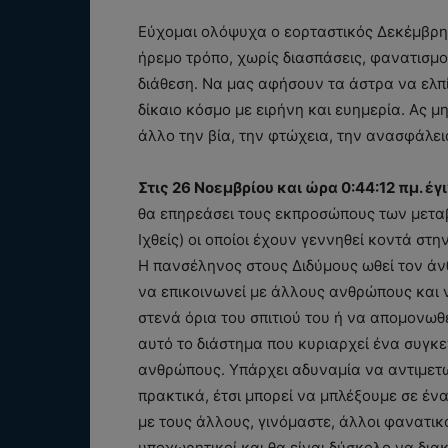
Εύχομαι ολόψυχα ο εορταστικός Δεκέμβρης
ήρεμο τρόπο, χωρίς διασπάσεις, φανατισμο
διάθεση. Να μας αφήσουν τα άστρα να ελπ
δίκαιο κόσμο με ειρήνη και ευημερία. Ας μη
άλλο την βία, την φτώχεια, την ανασφάλει
Στις 26 Νοεμβρίου και ώρα 0:44:12 πμ. έγ
θα επηρεάσει τους εκπροσώπους των μετα
Ιχθείς) οι οποίοι έχουν γεννηθεί κοντά στη
Η πανσέληνος στους Διδύμους ωθεί τον άν
να επικοινωνεί με άλλους ανθρώπους και ν
στενά όρια του σπιτιού του ή να απομονωθ
αυτό το διάστημα που κυριαρχεί ένα συγκ
ανθρώπους. Υπάρχει αδυναμία να αντιμετω
πρακτικά, έτσι μπορεί να μπλέξουμε σε έν
με τους άλλους, γινόμαστε, άλλοι φανατικο
υποχωρητικοί και θα είναι δύσκολο να δια