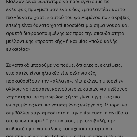
Μάλλον είναι σωστότερο να προσεγγίζουμε τις
εκλείψεις πράγματι σαν ένα είδος «μπαλαντέρ» και το
πιο «δυνατό χαρτί » αυτού του φαινομένου που ακριβώς
επειδή είναι δυνατό χαρτί προσδίδει μία σημαίνουσα και
αρκετά διαφοροποιημένης ως προς την σπουδαιότητα
μελλοντικής «προοπτικής» ή και μίας «πολύ καλής
ευκαιρίας»!
Συνοπτικά μπορούμε να πούμε, ότι όλες οι εκλείψεις,
είτε αυτές είναι ηλιακές είτε σεληνιακές,
προκαθορίζουν την «αλλαγή». Μια έκλειψη μπορεί εν
ολίγοις να παράσχει καινούριες ευκαιρίες για μείζονος
χαρακτήρα μεταμορφώσεις ή να γίνει πηγή μίας πιο
ενισχυμένης και πιο εστιασμένης ενέργειας. Μπορεί να
συμβάλλει στην αμεσότητα ή την επίσπευση, ή αντίθετα
στο φρενάρισμα ! Την παγίωση, την αναβολή, την
καθυστέρηση για καλούς και όχι απαραίτητα για
αρνητικούς λόγους. Τέλος μία έκλειψη μπορεί εξίσου,