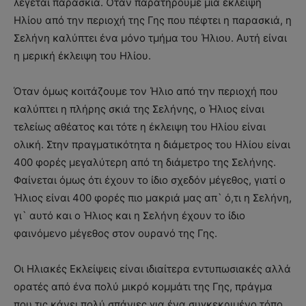
λέγεται παρασκιά. Όταν παρατηρούμε μια έκλειψη
Ηλίου από την περιοχή της Γης που πέφτει η παρασκιά, η
Σελήνη καλύπτει ένα μόνο τμήμα του Ήλιου. Αυτή είναι
η μερική έκλειψη του Ηλίου.
Όταν όμως κοιτάζουμε τον Ήλιο από την περιοχή που
καλύπτει η πλήρης σκιά της Σελήνης, ο Ήλιος είναι
τελείως αθέατος και τότε η έκλειψη του Ηλίου είναι
ολική. Στην πραγματικότητα η διάμετρος του Ηλίου είναι
400 φορές μεγαλύτερη από τη διάμετρο της Σελήνης.
Φαίνεται όμως ότι έχουν το ίδιο σχεδόν μέγεθος, γιατί ο
Ήλιος είναι 400 φορές πιο μακριά μας απ` ό,τι η Σελήνη,
γι` αυτό και ο Ήλιος και η Σελήνη έχουν το ίδιο
φαινόμενο μέγεθος στον ουρανό της Γης.
Οι Ηλιακές Εκλείψεις είναι ιδιαίτερα εντυπωσιακές αλλά
ορατές από ένα πολύ μικρό κομμάτι της Γης, πράγμα
που τις κάνει πολύ σπάνιες για ένα συγκεκριμένο τόπο.