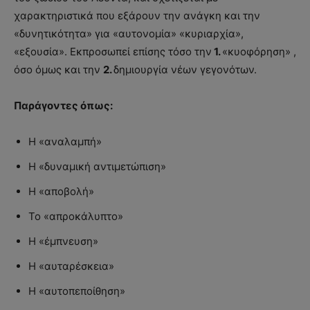
χαρακτηριστικά που εξάρουν την ανάγκη και την
«δυνητικότητα» για «αυτονομία» «κυριαρχία»,
«εξουσία». Εκπροσωπεί επίσης τόσο την
1.
«κυοφόρηση» ,
όσο όμως και την
2.
δημιουργία νέων γεγονότων.
Παράγοντες όπως:
Η «αναλαμπή»
Η «δυναμική αντιμετώπιση»
Η «αποβολή»
Το «απροκάλυπτο»
Η «έμπνευση»
Η «αυταρέσκεια»
Η «αυτοπεποίθηση»