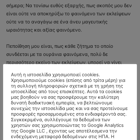
σήμερα; Να τονίσω ευθύς εξαρχής, πως σκοπός μου δεν
είναι ούτε να αποκηρύξω το φαινόμενο των εκλείψεων
ούτε να το αναγάγω σε ένα άνευ μαγευτικής
ωραιότητας και αξίας φαινόμενο.
Πεποίθηση μου είναι, πως κάθε ζήτημα το οποίο
συνδέεται με τα ουράνια φαινόμενα, πολύ δε
περισσότερο εκείνο των εκλείψεων, μπορεί να γίνει
προπομπός να συντονίσουμε, να προωθήσουμε ή και να
Αυτή η ιστοσελίδα χρησιμοποιεί cookies.
προφυλάξουμε την ζωή μας με το καλύτερο δυνατό
Χρησιμοποιούμε cookies (επίσης από τρίτα μέρη) για
τη συλλογή πληροφοριών σχετικά με τη χρήση της
τρόπο.
ιστοσελίδας από τους επισκέπτες. Αυτά τα cookies
μας βοηθούν να σας προσφέρουμε την καλύτερη
δυνατή διαδικτυακή εμπειρία, να βελτιώνουμε
Το νόημα κάθε ενός ωροσκοπίου μπορεί να γίνει
συνεχώς την ιστοσελίδα μας και να σας προτείνουμε
αντιληπτό μόνο στα πλαίσια των σχέσεων του με το
προσφορές προσαρμοσμένες στα ενδιαφέροντά σας.
σύνολο. Η προσωπικότητα είναι εξελισσόμενη και δεν
Συγκεκριμένα, συλλέγουμε τα δεδομένα των
χρηστών σας χρησιμοποιώντας το Google Analytics
μπορεί να αναχθεί μόνο σε ένα τμήμα του ωροσκοπίου
της Google LLC , έχοντας ως αποτέλεσμενα την
πόσο μάλλον μόνο στο φαινόμενο των εκλείψεων. Όπως
ενδεχόμενη μεταφορά δεδομένων στις ΗΠΑ. Η