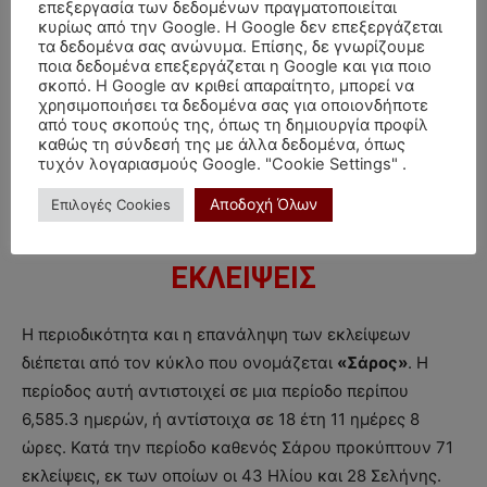
επεξεργασία των δεδομένων πραγματοποιείται
το νόημα των συμβόλων ενός ωροσκοπίου περιέχει
κυρίως από την Google. Η Google δεν επεξεργάζεται
αναπόφευκτα μία «αμφισημία», άλλο τόσο και συμβαίνει
τα δεδομένα σας ανώνυμα. Επίσης, δε γνωρίζουμε
ποια δεδομένα επεξεργάζεται η Google και για ποιο
και με το φαινόμενο των εκλείψεων! Με λίγα λόγια,
σκοπό. Η Google αν κριθεί απαραίτητο, μπορεί να
όπως με κάθε άλλη πλανητική συνήχηση, έτσι και η
χρησιμοποιήσει τα δεδομένα σας για οποιονδήποτε
από τους σκοπούς της, όπως τη δημιουργία προφίλ
επίδραση κάθε έκλειψης, αποτελεί συνήχηση ενός
καθώς τη σύνδεσή της με άλλα δεδομένα, όπως
ολόκληρου ωροσκοπίου.
τυχόν λογαριασμούς Google. "Cookie Settings" .
Αποδοχή Όλων
Επιλογές Cookies
ΕΚΛΕΙΨΕΙΣ
Η περιοδικότητα και η επανάληψη των εκλείψεων
διέπεται από τον κύκλο που ονομάζεται
«Σάρος»
. Η
περίοδος αυτή αντιστοιχεί σε μια περίοδο περίπου
6,585.3 ημερών, ή αντίστοιχα σε 18 έτη 11 ημέρες 8
ώρες. Κατά την περίοδο καθενός Σάρου προκύπτουν 71
εκλείψεις, εκ των οποίων οι 43 Ηλίου και 28 Σελήνης.