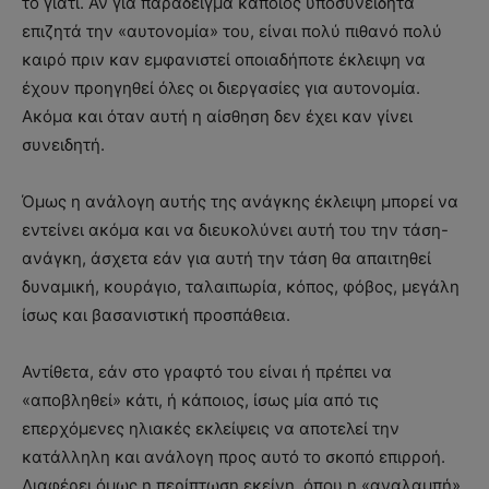
το γιατί. Αν για παράδειγμα κάποιος υποσυνείδητα
επιζητά την «αυτονομία» του, είναι πολύ πιθανό πολύ
καιρό πριν καν εμφανιστεί οποιαδήποτε έκλειψη να
έχουν προηγηθεί όλες οι διεργασίες για αυτονομία.
Ακόμα και όταν αυτή η αίσθηση δεν έχει καν γίνει
συνειδητή.
Όμως η ανάλογη αυτής της ανάγκης έκλειψη μπορεί να
εντείνει ακόμα και να διευκολύνει αυτή του την τάση-
ανάγκη, άσχετα εάν για αυτή την τάση θα απαιτηθεί
δυναμική, κουράγιο, ταλαιπωρία, κόπος, φόβος, μεγάλη
ίσως και βασανιστική προσπάθεια.
Αντίθετα, εάν στο γραφτό του είναι ή πρέπει να
«αποβληθεί» κάτι, ή κάποιος, ίσως μία από τις
επερχόμενες ηλιακές εκλείψεις να αποτελεί την
κατάλληλη και ανάλογη προς αυτό το σκοπό επιρροή.
Διαφέρει όμως η περίπτωση εκείνη, όπου η «αναλαμπή»