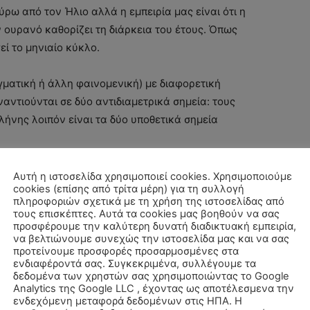
γύρω από τον Ήλιο αλλά η εμπειρία μας είναι ότι η
 ουρανό καθορίζει τη διάρκεια του έτους. Όπως
εί το μηνιαίο κύκλο.
γματική ή άλλη φαινομενική) με διαφορετική
ναντιούνται σε δύο αντιδιαμετρικά σημεία: τους
λήνης λοιπόν είναι τα δύο υποθετικά σημεία
 είναι ένα αμφιλεγόμενο ζήτημα και συνήθως
Αυτή η ιστοσελίδα χρησιμοποιεί cookies. Χρησιμοποιούμε
cookies (επίσης από τρίτα μέρη) για τη συλλογή
Δεσμού (Mean Node) και του Αληθή Δεσμού (True
πληροφοριών σχετικά με τη χρήση της ιστοσελίδας από
διίστανται σχετικά με το ποιος είναι ο πιο
τους επισκέπτες. Αυτά τα cookies μας βοηθούν να σας
προσφέρουμε την καλύτερη δυνατή διαδικτυακή εμπειρία,
ς μοίρες διαφορά. Δεν είναι περίεργο όμως που
να βελτιώνουμε συνεχώς την ιστοσελίδα μας και να σας
 για υποθετικά σημεία που η θέση τους είναι
προτείνουμε προσφορές προσαρμοσμένες στα
ορισμού μια πραγματικής θέσης.
ενδιαφέροντά σας. Συγκεκριμένα, συλλέγουμε τα
δεδομένα των χρηστών σας χρησιμοποιώντας το Google
Analytics της Google LLC , έχοντας ως αποτέλεσμενα την
, οι Δεσμοί της Σελήνης έχουν κερδίσει προ
ενδεχόμενη μεταφορά δεδομένων στις ΗΠΑ. Η