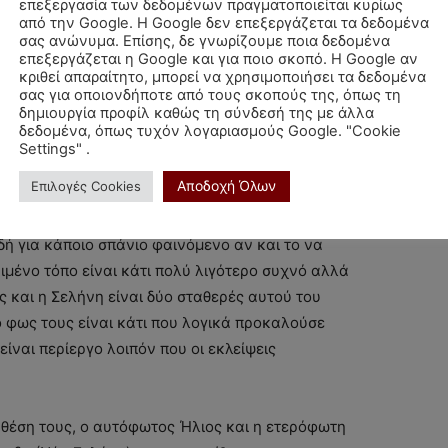
επεξεργασία των δεδομένων πραγματοποιείται κυρίως
μια θέση που στις μέρες μας φαίνεται να έχει
από την Google. Η Google δεν επεξεργάζεται τα δεδομένα
μική διάσταση που συχνά παίρνει η ανάλυση ενός
σας ανώνυμα. Επίσης, δε γνωρίζουμε ποια δεδομένα
επεξεργάζεται η Google και για ποιο σκοπό. Η Google αν
κριθεί απαραίτητο, μπορεί να χρησιμοποιήσει τα δεδομένα
σας για οποιονδήποτε από τους σκοπούς της, όπως τη
δημιουργία προφίλ καθώς τη σύνδεσή της με άλλα
 εκλείψεις και είναι αρκετό να αναφέρουμε πως
δεδομένα, όπως τυχόν λογαριασμούς Google. "Cookie
αυτόχρονα κοντά στους Δεσμούς της Σελήνης σε
Settings" .
έκλειψη Ήλιου ή Σελήνης.
Αποδοχή Όλων
Επιλογές Cookies
υμβαίνει δύο φορές το χρόνο με δύο ή και τρεις
δή για κάποιο σπάνιο φαινόμενο αν και το να
ριμένο τόπο είναι κάτι πολύ λιγότερο συχνό αλλά
ς και η Σελήνη είναι δύο σταθερές αυτού του
ο φως τους είναι κάτι που λογικά προκαλούσε
ίναι περίεργο λοιπόν που οι εκλείψεις
 θέση τους, ο αυτόφωτος Ήλιος και η ετερόφωτη