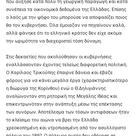
που αύξησε κατά πολύ τη γεωργική παραγωγή και κατά
συνέπεια τα οικονομικά δεδομένα της Ελλάδας. Επίσης
ο λαός με την ψήφο του μπορούσε να αποφασίζει ποιος
θα τον κυβερνήσει. Όλα έμοιαζαν να πηγαίνουν καλά,
αλλά φάνηκε ότι το ελληνικό κράτος δεν είχε ακόμα
την ωριμότητα να διαχειριστεί τόση δύναμη.
Στις δεκαετίες που ακολούθησαν οι κυβερνήσεις
εναλλάσσονταν έχοντας τελείως διαφορετική πολιτική.
Ο Χαρίλαος Τρικούπης έπαιρνε δάνεια και έβαζε
φόρους για να κάνει μεγάλα έργα (χαρακτηριστικότερο
η διώρυγα της Κορίνθου) ενώ ο Θ.Δηλιγιάννης
αναλώνονταν στη ρητορική της Μεγάλης Ιδέας και
επικεντρωνόταν στην ανάπτυξη μέσω της επέκτασης
των συνόρων. Αποτέλεσμα των τόσων αντιφάσεων ήταν
το κλείσιμο του αιώνα να βρει την Ελλάδα
χρεοκοπημένη και ντροπιασμένη από τον ασυλλόγιστο
πόλεμο του 1897. Ο πόλεμος αυτός δεν οδήγησε σε