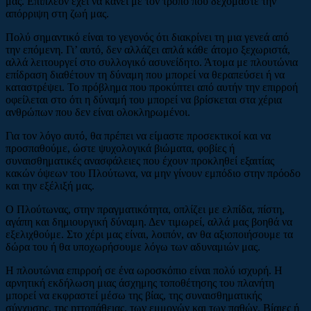
μας. Επιπλέον έχει να κάνει με τον τρόπο που δεχόμαστε την
απόρριψη στη ζωή μας.
Πολύ σημαντικό είναι το γεγονός ότι διακρίνει τη μια γενεά από
την επόμενη. Γι’ αυτό, δεν αλλάζει απλά κάθε άτομο ξεχωριστά,
αλλά λειτουργεί στο συλλογικό ασυνείδητο. Άτομα με πλουτώνια
επίδραση διαθέτουν τη δύναμη που μπορεί να θεραπεύσει ή να
καταστρέψει. Το πρόβλημα που προκύπτει από αυτήν την επιρροή
οφείλεται στο ότι η δύναμή του μπορεί να βρίσκεται στα χέρια
ανθρώπων που δεν είναι ολοκληρωμένοι.
Για τον λόγο αυτό, θα πρέπει να είμαστε προσεκτικοί και να
προσπαθούμε, ώστε ψυχολογικά βιώματα, φοβίες ή
συναισθηματικές ανασφάλειες που έχουν προκληθεί εξαιτίας
κακών όψεων του Πλούτωνα, να μην γίνουν εμπόδιο στην πρόοδο
και την εξέλιξή μας.
Ο Πλούτωνας, στην πραγματικότητα, οπλίζει με ελπίδα, πίστη,
αγάπη και δημιουργική δύναμη. Δεν τιμωρεί, αλλά μας βοηθά να
εξελιχθούμε. Στο χέρι μας είναι, λοιπόν, αν θα αξιοποιήσουμε τα
δώρα του ή θα υποχωρήσουμε λόγω των αδυναμιών μας.
Η πλουτώνια επιρροή σε ένα ωροσκόπιο είναι πολύ ισχυρή. Η
αρνητική εκδήλωση μιας άσχημης τοποθέτησης του πλανήτη
μπορεί να εκφραστεί μέσω της βίας, της συναισθηματικής
σύγχυσης, της ηττοπάθειας, των εμμονών και των παθών. Βίαιες ή