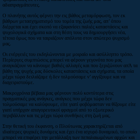
αδιαπραγμάτευτες.
Ο πλανήτης αυτός φέρνει την εις βάθος μεταμόρφωση, τον εκ
βάθρων μετασχηματισμό του τομέα της ζωής μας, απ’ όπου
διέρχεται και έχει σκοπό να εξαφανίσει παλιές καταστάσεις και
ψυχολογικά σχήματα και στη θέση τους να δημιουργήσει νέα,
τέτοια όμως που να ταιριάζουν απόλυτα στον απώτερο ψυχισμό
μας.
Οι ενέργειές του εκδηλώνονται με μοιραίο και ασύλληπτο τρόπο.
Περίεργες συμπτώσεις μπορεί να φέρουν γεγονότα που μας
αναγκάζουν να κάνουμε βαθιές αλλαγές και που ξεριζώνουν απΆ τα
βάθη της ψυχής μας δύσκολες καταστάσεις και σχήματα, τα οποία
μέχρι τώρα δειλιάζαμε ή δεν τολμούσαμε ν’ αγγίξουμε και να
διαχειριστούμε.
Μακροχρόνια βέβαια μας φέρνουν πολύ κοντύτερα στις
πραγματικές μας ανάγκες, ανάγκες που μέχρι τώρα δεν
τολμούσαμε να καλύψουμε, είτε γιατί φοβόμασταν να θίξουμε είτε
γιατί υπήρχαν απαγορευτικοί φραγμοί από το εξωτερικό
περιβάλλον και τις μέχρι τώρα συνθήκες στη ζωή μας.
Στην θετική του έκφανση, ο Πλούτωνας χαρακτηρίζεται από
ιδιαίτερες ψυχικές δυνάμεις και έχει ένα ισχυρό δυναμικό, το οποίο
μπορεί να επιφέρει την μετάλλαξη των πεπαλαιωμένων αρχών και