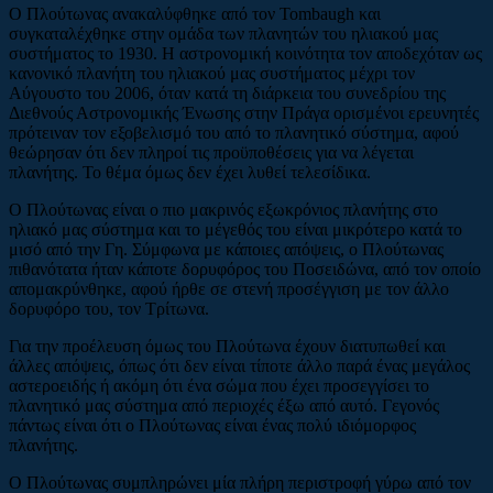
Ο Πλούτωνας ανακαλύφθηκε από τον Tombaugh και
συγκαταλέχθηκε στην ομάδα των πλανητών του ηλιακού μας
συστήματος το 1930. Η αστρονομική κοινότητα τον αποδεχόταν ως
κανονικό πλανήτη του ηλιακού μας συστήματος μέχρι τον
Αύγουστο του 2006, όταν κατά τη διάρκεια του συνεδρίου της
Διεθνούς Αστρονομικής Ένωσης στην Πράγα ορισμένοι ερευνητές
πρότειναν τον εξοβελισμό του από το πλανητικό σύστημα, αφού
θεώρησαν ότι δεν πληροί τις προϋποθέσεις για να λέγεται
πλανήτης. Το θέμα όμως δεν έχει λυθεί τελεσίδικα.
Ο Πλούτωνας είναι ο πιο μακρινός εξωκρόνιος πλανήτης στο
ηλιακό μας σύστημα και το μέγεθός του είναι μικρότερο κατά το
μισό από την Γη. Σύμφωνα με κάποιες απόψεις, ο Πλούτωνας
πιθανότατα ήταν κάποτε δορυφόρος του Ποσειδώνα, από τον οποίο
απομακρύνθηκε, αφού ήρθε σε στενή προσέγγιση με τον άλλο
δορυφόρο του, τον Τρίτωνα.
Για την προέλευση όμως του Πλούτωνα έχουν διατυπωθεί και
άλλες απόψεις, όπως ότι δεν είναι τίποτε άλλο παρά ένας μεγάλος
αστεροειδής ή ακόμη ότι ένα σώμα που έχει προσεγγίσει το
πλανητικό μας σύστημα από περιοχές έξω από αυτό. Γεγονός
πάντως είναι ότι ο Πλούτωνας είναι ένας πολύ ιδιόμορφος
πλανήτης.
Ο Πλούτωνας συμπληρώνει μία πλήρη περιστροφή γύρω από τον