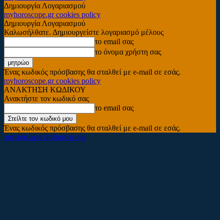
Δημιουργία Λογαριασμού
myhoroscope.gr cookies policy
Δημιουργία Λογαριασμού
Καλωσήλθατε. Δημιουργείστε λογαριασμό μέλους
το email σας
το όνομα χρήστη σας
Ένας κωδικός πρόσβασης θα σταλθεί με e-mail σε εσάς.
myhoroscope.gr cookies policy
ΑΝΑΚΤΗΣΗ ΚΩΔΙΚΟΥ
Ανακτήστε τον κωδικό σας
το email σας
Ένας κωδικός πρόσβασης θα σταλθεί με e-mail σε εσάς.
αστρολογία myhoroscope