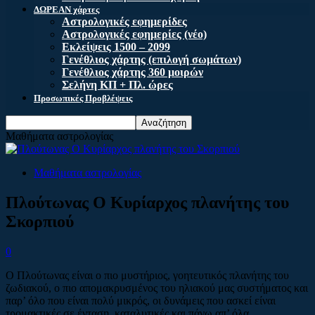
ΔΩΡΕΑΝ χάρτες
Αστρολογικές εφημερίδες
Αστρολογικές εφημερίες (νέο)
Εκλείψεις 1500 – 2099
Γενέθλιος χάρτης (επιλογή σωμάτων)
Γενέθλιος χάρτης 360 μοιρών
Σελήνη ΚΠ + Πλ. ώρες
Προσωπικές Προβλέψεις
Μαθήματα αστρολογίας
Μαθήματα αστρολογίας
Πλούτωνας Ο Κυρίαρχος πλανήτης του
Σκορπιού
0
Ο Πλούτωνας είναι ο πιο μυστήριος, γοητευτικός πλανήτης του
ζωδιακού, ο πιο απομακρυσμένος του ηλιακού μας συστήματος και
παρ’ όλο που είναι πολύ μικρός, οι δυνάμεις που ασκεί είναι
τρομακτικές σε ένταση, καταλυτικές και πάνω απ’ όλα