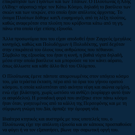
επικράτησαν των Γιγάντων και των Τιτάνων. Ο Πλούτωνας ή Άδης
(Αΐδης= αόρατος) πήρε τον Κάτω Κόσμο, δηλαδή το βασίλειο των
σκιών και των νεκρών, στο οποίο ήταν απόλυτος άρχοντας. Το
όνομα Πλούτων δόθηκε κατΆ ευφημισμό, από τη λέξη πλούτος,
καθώς αναφερόταν στα πλούτη που κρύβονται κάτω από τη γη,
πάνω στα οποία είχε επίσης εξουσία.
Άλλα προσωνύμια που του είχαν αποδοθεί ήταν Ζαγρεύς (μεγάλος
κυνηγός), καθώς και Πολυδέγμων ή Πολυδέκτης, γιατί δεχόταν
στην επικράτειά του όλους τους ανθρώπους που πέθαιναν.
Σύμβολο της εξουσίας του ήταν η κυνή, η βαθιά νύχτα δηλαδή,
μέσα στην οποία βασίλευε και μπορούσε να τον κάνει αόρατο,
όπως άλλωστε και κάθε άλλο θεό του Ολύμπου.
Ο Πλούτωνας έμενε πάντοτε απομονωμένος στον υπόγειο κόσμο
του, μία τεράστια έκταση, πέρα από τα όρια του γήινου ορατού
κόσμου, η οποία καλυπτόταν από ακίνητα νέφη και αιώνια ομίχλη,
ενώ είχε βλάστηση, χωρίς ωστόσο να ανθίζει (κυρίαρχο φυτό ήταν
οι ασφόδελοι). Η μοναδική φορά που ανέβηκε στον πάνω κόσμο
ήταν όταν, γοητευμένος από τα κάλλη της Περσεφόνης και με τη
σύμφωνη γνώμη του Δία, άρπαξε την όμορφη νέα.
Ιδιαίτερα κτητικός και αυστηρός με τους υποτελείς του, ο
Πλούτωνας είχε την απόλυτη εξουσία και αν κάποιος προσπαθούσε
να φύγει ή να τον εξαπατήσει, βίωνε την σαρωτική οργή του.