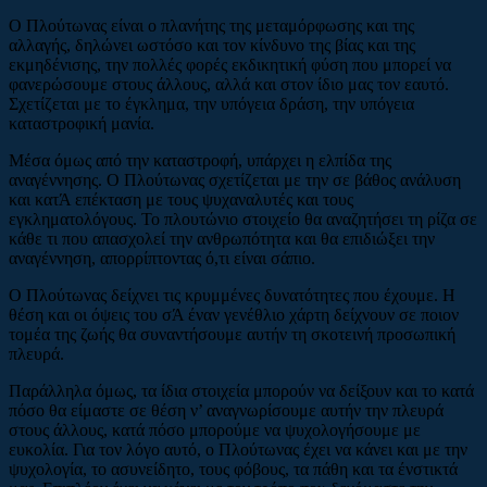
Ο Πλούτωνας είναι ο πλανήτης της μεταμόρφωσης και της
αλλαγής, δηλώνει ωστόσο και τον κίνδυνο της βίας και της
εκμηδένισης, την πολλές φορές εκδικητική φύση που μπορεί να
φανερώσουμε στους άλλους, αλλά και στον ίδιο μας τον εαυτό.
Σχετίζεται με το έγκλημα, την υπόγεια δράση, την υπόγεια
καταστροφική μανία.
Μέσα όμως από την καταστροφή, υπάρχει η ελπίδα της
αναγέννησης. Ο Πλούτωνας σχετίζεται με την σε βάθος ανάλυση
και κατΆ επέκταση με τους ψυχαναλυτές και τους
εγκληματολόγους. Το πλουτώνιο στοιχείο θα αναζητήσει τη ρίζα σε
κάθε τι που απασχολεί την ανθρωπότητα και θα επιδιώξει την
αναγέννηση, απορρίπτοντας ό,τι είναι σάπιο.
Ο Πλούτωνας δείχνει τις κρυμμένες δυνατότητες που έχουμε. Η
θέση και οι όψεις του σΆ έναν γενέθλιο χάρτη δείχνουν σε ποιον
τομέα της ζωής θα συναντήσουμε αυτήν τη σκοτεινή προσωπική
πλευρά.
Παράλληλα όμως, τα ίδια στοιχεία μπορούν να δείξουν και το κατά
πόσο θα είμαστε σε θέση ν’ αναγνωρίσουμε αυτήν την πλευρά
στους άλλους, κατά πόσο μπορούμε να ψυχολογήσουμε με
ευκολία. Για τον λόγο αυτό, ο Πλούτωνας έχει να κάνει και με την
ψυχολογία, το ασυνείδητο, τους φόβους, τα πάθη και τα ένστικτά