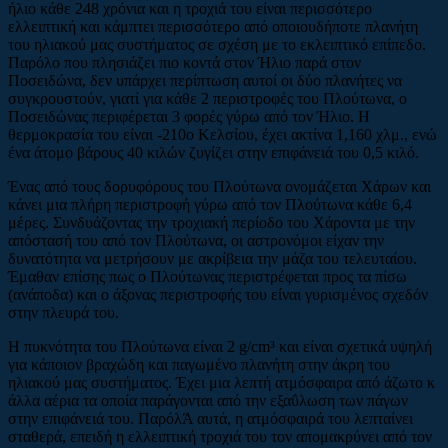
ήλιο κάθε 248 χρόνια και η τροχιά του είναι περισσότερο
ελλειπτική και κάμπτει περισσότερο από οποιουδήποτε πλανήτη
του ηλιακού μας συστήματος σε σχέση με το εκλειπτικό επίπεδο.
Παρόλο που πλησιάζει πιο κοντά στον Ήλιο παρά στον
Ποσειδώνα, δεν υπάρχει περίπτωση αυτοί οι δύο πλανήτες να
συγκρουστούν, γιατί για κάθε 2 περιστροφές του Πλούτωνα, ο
Ποσειδώνας περιφέρεται 3 φορές γύρω από τον Ήλιο. Η
θερμοκρασία του είναι -210ο Κελσίου, έχει ακτίνα 1,160 χλμ., ενώ
ένα άτομο βάρους 40 κιλών ζυγίζει στην επιφάνειά του 0,5 κιλό.
Ένας από τους δορυφόρους του Πλούτωνα ονομάζεται Χάρων και
κάνει μια πλήρη περιστροφή γύρω από τον Πλούτωνα κάθε 6,4
μέρες. Συνδυάζοντας την τροχιακή περίοδο του Χάροντα με την
απόστασή του από τον Πλούτωνα, οι αστρονόμοι είχαν την
δυνατότητα να μετρήσουν με ακρίβεια την μάζα του τελευταίου.
Έμαθαν επίσης πως ο Πλούτωνας περιστρέφεται προς τα πίσω
(ανάποδα) και ο άξονας περιστροφής του είναι γυρισμένος σχεδόν
στην πλευρά του.
Η πυκνότητα του Πλούτωνα είναι 2 g/cm³ και είναι σχετικά υψηλή
για κάποιον βραχώδη και παγωμένο πλανήτη στην άκρη του
ηλιακού μας συστήματος. Έχει μια λεπτή ατμόσφαιρα από άζωτο κ
άλλα αέρια τα οποία παράγονται από την εξαΰλωση των πάγων
στην επιφάνειά του. ΠαρόλΆ αυτά, η ατμόσφαιρά του λεπταίνει
σταθερά, επειδή η ελλειπτική τροχιά του τον απομακρύνει από τον