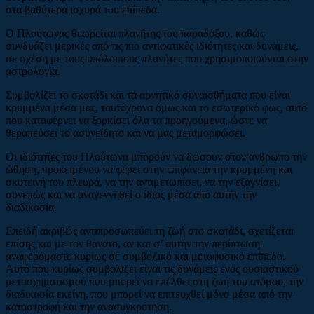
στα βαθύτερα ισχυρά του επίπεδα.
Ο Πλούτωνας θεωρείται πλανήτης του παραδόξου, καθώς
συνδυάζει μερικές από τις πιο αντιφατικές ιδιότητες και δυνάμεις,
σε σχέση με τους υπόλοιπους πλανήτες που χρησιμοποιούνται στην
αστρολογία.
Συμβολίζει το σκοτάδι και τα αρνητικά συναισθήματα που είναι
κρυμμένα μέσα μας, ταυτόχρονα όμως και το εσωτερικό φως, αυτό
που καταφέρνει να ξορκίσει όλα τα προηγούμενα, ώστε να
θεραπεύσει το ασυνείδητο και να μας μεταμορφώσει.
Οι ιδιότητες του Πλούτωνα μπορούν να δώσουν στον άνθρωπο την
ώθηση, προκειμένου να φέρει στην επιφάνεια την κρυμμένη και
σκοτεινή του πλευρά, να την αντιμετωπίσει, να την εξαγνίσει,
συνεπώς και να αναγεννηθεί ο ίδιος μέσα από αυτήν την
διαδικασία.
Επειδή ακριβώς αντιπροσωπεύει τη ζωή στο σκοτάδι, σχετίζεται
επίσης και με τον θάνατο, αν και σ’ αυτήν την περίπτωση
αναφερόμαστε κυρίως σε συμβολικό και μεταφυσικό επίπεδο.
Αυτό που κυρίως συμβολίζει είναι τις δυνάμεις ενός ουσιαστικού
μετασχηματισμού που μπορεί να επέλθει στη ζωή του ατόμου, την
διαδικασία εκείνη, που μπορεί να επιτευχθεί μόνο μέσα από την
καταστροφή και την ανασυγκρότηση.