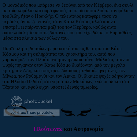
Ο μοναδικός που μπόρεσε να ξεφύγει από τον Κέρβερο, ένα σκυλί
με τρία κεφάλια και ουρά φιδιού, το οποίο αποτελούσε τον φύλακα
του Άδη, ήταν ο Ηρακλής. Ο τελευταίος κατάφερε τόσο να
περάσει, όντας ζωντανός, στον Κάτω Κόσμο, αλλά και να
επιστρέψει παίρνοντας μαζί του τον Κέρβερο, καθώς αυτό
αποτελούσε μία από τις διαταγές που του είχε δώσει ο Ευρυσθέας,
μέσα στα πλαίσια των άθλων του.
ΠαρΆ όλη τη δυσοίωνη προοπτική του ως θεότητα του Κάτω
Κόσμου και τη σκληρότητα του χαρακτήρα του, αυτό που
χαρακτήριζε τον Πλούτωνα ήταν η δικαιοσύνη. Μάλιστα, όταν οι
ψυχές πήγαιναν στον Κάτω Κόσμο δικάζονταν από τον μεγάλο
κριτή, τον Άδη, και τους τρεις δίκαιους μυθικούς ηγεμόνες, τον
Μίνωα, τον Ραθάμανθι και τον Αιακό. Οι δίκαιες ψυχές οδηγούνταν
στα Ηλύσια Πεδία ή στα νησιά των Μακάρων, ενώ οι άδικοι στα
Τάρταρα και αφού είχαν υποστεί δεινές τιμωρίες.
Πλούτωνας
και Αστρονομία