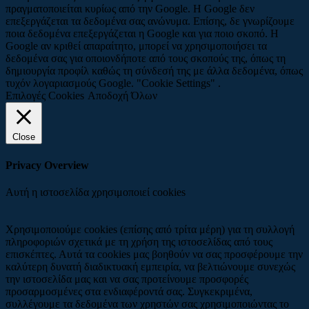
πραγματοποιείται κυρίως από την Google. Η Google δεν
επεξεργάζεται τα δεδομένα σας ανώνυμα. Επίσης, δε γνωρίζουμε
ποια δεδομένα επεξεργάζεται η Google και για ποιο σκοπό. Η
Google αν κριθεί απαραίτητο, μπορεί να χρησιμοποιήσει τα
δεδομένα σας για οποιονδήποτε από τους σκοπούς της, όπως τη
δημιουργία προφίλ καθώς τη σύνδεσή της με άλλα δεδομένα, όπως
τυχόν λογαριασμούς Google. "Cookie Settings" .
Επιλογές Cookies
Αποδοχή Όλων
Close
Privacy Overview
Αυτή η ιστοσελίδα χρησιμοποιεί cookies
Χρησιμοποιούμε cookies (επίσης από τρίτα μέρη) για τη συλλογή
πληροφοριών σχετικά με τη χρήση της ιστοσελίδας από τους
επισκέπτες. Αυτά τα cookies μας βοηθούν να σας προσφέρουμε την
καλύτερη δυνατή διαδικτυακή εμπειρία, να βελτιώνουμε συνεχώς
την ιστοσελίδα μας και να σας προτείνουμε προσφορές
προσαρμοσμένες στα ενδιαφέροντά σας. Συγκεκριμένα,
συλλέγουμε τα δεδομένα των χρηστών σας χρησιμοποιώντας το