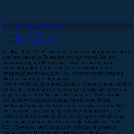
Facebook
Instagram
X
Youtube
Αρχείο Προβλέψεων
Αρχείο δρωμένων
© 2004 - 2026 - S.F.Papageorgiou. Όλα τα πνευματικά δικαιώματα
είναι κατοχυρωμένα. Το περιεχόμενο των ιστοσελίδων του
myhoroscope.gr διατίθεται στους επισκέπτες αυστηρά για
προσωπική χρήση. Επιτρέπεται η με οποιονδήποτε τρόπο
αντιγραφή ή αναπαραγωγή της ύλης εφόσον υπάρχει η έγγραφη
άδεια του εκδότη ή του δημιουργού.
Αυτή η ιστοσελίδα χρησιμοποιεί cookies. Χρησιμοποιούμε cookies
(επίσης από τρίτα μέρη) για τη συλλογή πληροφοριών σχετικά με
τη χρήση της ιστοσελίδας από τους επισκέπτες. Αυτά τα cookies
μας βοηθούν να σας προσφέρουμε την καλύτερη δυνατή
διαδικτυακή εμπειρία, να βελτιώνουμε συνεχώς την ιστοσελίδα
μας και να σας προτείνουμε προσφορές προσαρμοσμένες στα
ενδιαφέροντά σας. Συγκεκριμένα, συλλέγουμε τα δεδομένα των
χρηστών σας χρησιμοποιώντας το Google Analytics της Google
LLC , έχοντας ως αποτέλεσμενα την ενδεχόμενη μεταφορά
δεδομένων στις ΗΠΑ. Η επεξεργασία των δεδομένων