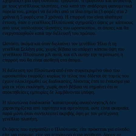
Σχηματίζει μία όψη συνόδου, τριγώνου, τετραγώνου και αντίθεσης
με τους γενέθλιους πλανήτες, ενώ κατά την ανάδρομη φαινομενικά
πορεία του, μπορεί να διέλθει από τα ίδια σημεία (3 φορές στα 2
χρόνια ή 5 φορές στα 3 χρόνια). Η επιρροή του είναι ιδιαίτερα
έντονη, όταν ο γενέθλιος Πλούτωνας σχηματίζει όψεις με κάποιους
από τους υπόλοιπους πλανήτες του ωροσκοπίου, οι όποιες και θα
ενεργοποιηθούν κατά την διέλευσή του πρώτου.
Ωστόσο, ακόμα και όταν διελαύνει τον γενέθλιο Ήλιο ή τη
γενέθλια Σελήνη μας, χωρίς βέβαια να υπάρχει κάποια όψη του
γενέθλιου Πλούτωνα μΆ αυτά, και σΆ αυτήν την περίπτωση η
επιρροή του θα είναι αισθητή στο άτομο.
Η διέλευση του Πλούτωνα από έναν συγκεκριμένο οίκο του
ωροσκοπίου εκφράζει κυρίως το τέλος που δίδεται σε τομείς που
έχουν ολοκληρωθεί ως διαδικασίες, δίνοντας έτσι το έναυσμα για
μία εκ νέου εκκίνηση, χωρίς αυτό βέβαια να σημαίνει ότι οι
αποκτηθείσες εμπειρίες δε λαμβάνονται υπόψη.
Η πλουτώνια διαδικασία ΅καταστροφής-αναγέννησηςΆ δεν
χαρακτηρίζεται από ταχύτητα και αμεσότητα, ούτε είναι ακαριαία,
παρά μόνο όταν συντελεστεί ακριβής όψη με τον μετέχοντα
γενέθλιο πλανήτη.
Οι όψεις που σχηματίζει ο Πλούτωνας, είτε πρόκειται για σύνοδο,
είτε για τρίγωνο, είτε για τετράγωνο ή για αντίθεση, δρουν με