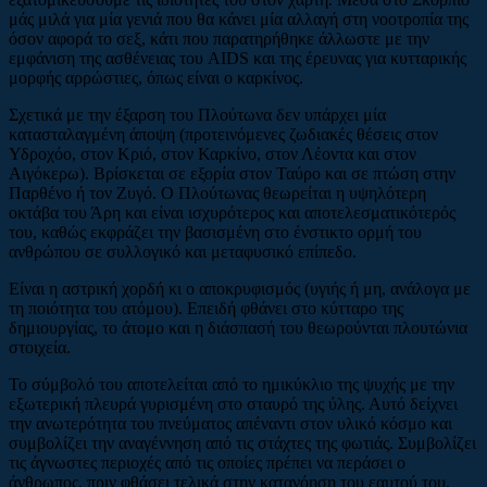
μάς μιλά για μία γενιά που θα κάνει μία αλλαγή στη νοοτροπία της
όσον αφορά το σεξ, κάτι που παρατηρήθηκε άλλωστε με την
εμφάνιση της ασθένειας του AIDS και της έρευνας για κυτταρικής
μορφής αρρώστιες, όπως είναι ο καρκίνος.
Σχετικά με την έξαρση του Πλούτωνα δεν υπάρχει μία
κατασταλαγμένη άποψη (προτεινόμενες ζωδιακές θέσεις στον
Υδροχόο, στον Κριό, στον Καρκίνο, στον Λέοντα και στον
Αιγόκερω). Βρίσκεται σε εξορία στον Ταύρο και σε πτώση στην
Παρθένο ή τον Ζυγό. Ο Πλούτωνας θεωρείται η υψηλότερη
οκτάβα του Άρη και είναι ισχυρότερος και αποτελεσματικότερός
του, καθώς εκφράζει την βασισμένη στο ένστικτο ορμή του
ανθρώπου σε συλλογικό και μεταφυσικό επίπεδο.
Είναι η αστρική χορδή κι ο αποκρυφισμός (υγιής ή μη, ανάλογα με
τη ποιότητα του ατόμου). Επειδή φθάνει στο κύτταρο της
δημιουργίας, το άτομο και η διάσπασή του θεωρούνται πλουτώνια
στοιχεία.
Το σύμβολό του αποτελείται από το ημικύκλιο της ψυχής με την
εξωτερική πλευρά γυρισμένη στο σταυρό της ύλης. Αυτό δείχνει
την ανωτερότητα του πνεύματος απέναντι στον υλικό κόσμο και
συμβολίζει την αναγέννηση από τις στάχτες της φωτιάς. Συμβολίζει
τις άγνωστες περιοχές από τις οποίες πρέπει να περάσει ο
άνθρωπος, πριν φθάσει τελικά στην κατανόηση του εαυτού του,