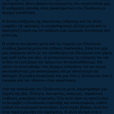
εγκληματικές τάσεις βρίσκονται κρυμμένες στο υποσυνείδητό μας.
Η κατάχρηση εξουσίας είναι χαρακτηριστικό ενός Πλούτωνα με
άσχημη τοποθέτηση.
Η θετική εκδήλωση της πλουτώνιας επίδρασης από την άλλη
εκφράζει την φρόνηση, τη συναισθηματική εξέλιξη μέσα από τη
διανοητική ένωση και την ανάδυση μιας κοσμικής συνείδησης από
μέσα μας.
Η αλήθεια που βγαίνει μέσα από τις επιρροές του Πλούτωνα
συνήθως βιώνεται μέσα από επίπονες διαδικασίες. Είναι στο χέρι
μας, σύμφωνα πάντα με την τοποθέτηση του Πλούτωνα στον χάρτη
μας κατά ζώδιο και οίκο, να μετουσιώσουμε τις ενέργειές του και
οι ίδιοι να επιλέξουμε τον δρόμο που θα ακολουθήσουμε. Θα
πρέπει να αντισταθούμε στις άσχημες επιδράσεις του και να μην
ακολουθήσουμε μια καταστροφική οδό με αποτέλεσμα την
δυστυχία. Η μεγάλη δυνατότητα που μας δίνει ο Πλούτωνας είναι η
ευκαιρία από τον «θάνατο» στην αναγέννηση.
Από την ανακάλυψη του Πλούτωνα και μετά, παρατηρήθηκε μια
έξαρση της βίας. Πόλεμοι, δολοφονίες, απαγωγές, παρασιτική
επιβίωση, μαφιόζικες συμμορίες. Όλα αυτά είχαν ως αποτέλεσμα
να θεωρηθεί ο Πλούτωνας επιβλαβής και καταστροφικός, καθότι
επιδρά στο συλλογικό ασυνείδητο. Αυτό ισχύει βέβαια, αλλά δεν
είναι παρά η μία όψη του νομίσματος. Η άλλη πλευρά είναι η