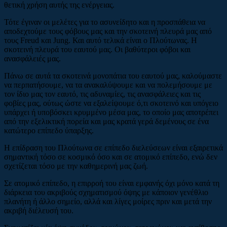
θετική χρήση αυτής της ενέργειας.
Τότε έγιναν οι μελέτες για το ασυνείδητο και η προσπάθεια να
αποδεχτούμε τους φόβους μας και την σκοτεινή πλευρά μας από
τους Freud και Jung. Και αυτό τελικά είναι ο Πλούτωνας. Η
σκοτεινή πλευρά του εαυτού μας. Οι βαθύτεροι φόβοι και
ανασφάλειές μας.
Πάνω σε αυτά τα σκοτεινά μονοπάτια του εαυτού μας, καλούμαστε
να περπατήσουμε, να τα ανακαλύψουμε και να πολεμήσουμε με
τον ίδιο μας τον εαυτό, τις αδυναμίες, τις ανασφάλειες και τις
φοβίες μας, ούτως ώστε να εξαλείψουμε ό,τι σκοτεινό και υπόγειο
υπάρχει ή υποβόσκει κρυμμένο μέσα μας, το οποίο μας αποτρέπει
από την εξελικτική πορεία και μας κρατά γερά δεμένους σε ένα
κατώτερο επίπεδο ύπαρξης.
Η επίδραση του Πλούτωνα σε επίπεδο διελεύσεων είναι εξαιρετικά
σημαντική τόσο σε κοσμικό όσο και σε ατομικό επίπεδο, ενώ δεν
σχετίζεται τόσο με την καθημερινή μας ζωή.
Σε ατομικό επίπεδο, η επιρροή του είναι εμφανής όχι μόνο κατά τη
διάρκεια του ακριβούς σχηματισμού όψης με κάποιον γενέθλιο
πλανήτη ή άλλο σημείο, αλλά και λίγες μοίρες πριν και μετά την
ακριβή διέλευσή του.