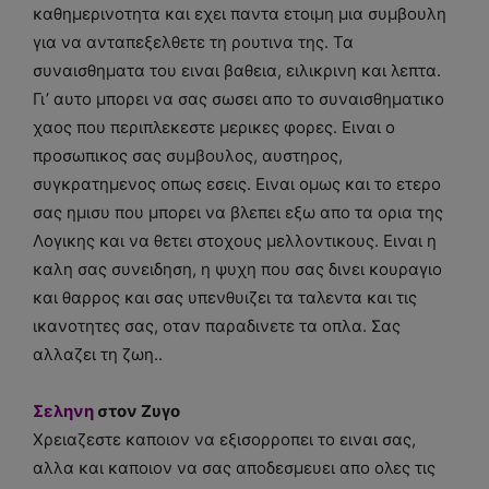
καθημερινοτητα και εχει παντα ετοιμη μια συμβουλη
για να ανταπεξελθετε τη ρουτινα της. Τα
συναισθηματα του ειναι βαθεια, ειλικρινη και λεπτα.
Γι’ αυτο μπορει να σας σωσει απο το συναισθηματικο
χαος που περιπλεκεστε μερικες φορες. Ειναι ο
προσωπικος σας συμβουλος, αυστηρος,
συγκρατημενος οπως εσεις. Ειναι ομως και το ετερο
σας ημισυ που μπορει να βλεπει εξω απο τα ορια της
Λογικης και να θετει στοχους μελλοντικους. Ειναι η
καλη σας συνειδηση, η ψυχη που σας δινει κουραγιο
και θαρρος και σας υπενθυιζει τα ταλεντα και τις
ικανοτητες σας, οταν παραδινετε τα οπλα. Σας
αλλαζει τη ζωη..
Σεληνη
στον Ζυγο
Χρειαζεστε καποιον να εξισορροπει το ειναι σας,
αλλα και καποιον να σας αποδεσμευει απο ολες τις