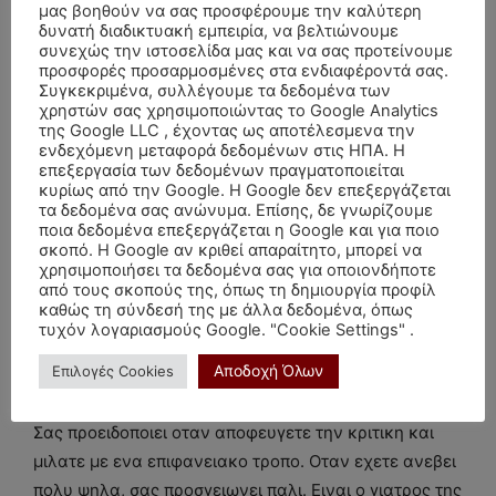
σας, το εντυπωσιακο παθος σας και την κτητικη σας
μας βοηθούν να σας προσφέρουμε την καλύτερη
διαθεση. Αν βρειτε αυτον τον ψυχικο φιλο, θα
δυνατή διαδικτυακή εμπειρία, να βελτιώνουμε
συνεχώς την ιστοσελίδα μας και να σας προτείνουμε
καιγεστε μαζι, θα επιζειτε και θα συνεχιζετε. Ειναι ο
προσφορές προσαρμοσμένες στα ενδιαφέροντά σας.
Δαιμων και ο Μαγος σας. Ο Γητευτης των φιδιων και
Συγκεκριμένα, συλλέγουμε τα δεδομένα των
χρηστών σας χρησιμοποιώντας το Google Analytics
το φιδι ειστε εσεις. Σας εμπνεει ομως μια ηρεμια γιατι
της Google LLC , έχοντας ως αποτέλεσμενα την
η ψυχη σας βρισκει μεσα του μια «πατριδα» .
ενδεχόμενη μεταφορά δεδομένων στις ΗΠΑ. Η
επεξεργασία των δεδομένων πραγματοποιείται
Αισθανεστε την φωτια του, οταν ειστε διπλα του τη
κυρίως από την Google. Η Google δεν επεξεργάζεται
δυναμη της θελησης του. Ειναι ο καθρεφτης σας και
τα δεδομένα σας ανώνυμα. Επίσης, δε γνωρίζουμε
ποια δεδομένα επεξεργάζεται η Google και για ποιο
μεσα του αναγνωριζετε το ειδωλο σας μες στην
σκοπό. Η Google αν κριθεί απαραίτητο, μπορεί να
καθημερινοτητα και οχι πια μονο σε πνευματικο
χρησιμοποιήσει τα δεδομένα σας για οποιονδήποτε
επιπεδο.
από τους σκοπούς της, όπως τη δημιουργία προφίλ
καθώς τη σύνδεσή της με άλλα δεδομένα, όπως
τυχόν λογαριασμούς Google. "Cookie Settings" .
Σεληνη
στον Τοξοτη
Αποδοχή Όλων
Επιλογές Cookies
Το αλλο σας μισο εχει πνευμα, αγαπαει τη δικαιοσυνη
και μια εντονη αναγκη να αναζηταει την αληθεια.
Σας προειδοποιει οταν αποφευγετε την κριτικη και
μιλατε με ενα επιφανειακο τροπο. Οταν εχετε ανεβει
πολυ ψηλα, σας προσγειωνει παλι. Ειναι ο γιατρος της