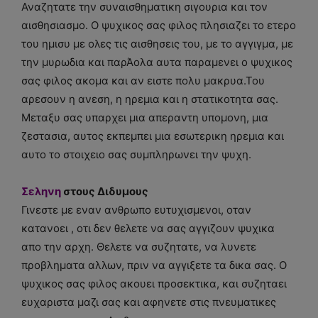
Αναζητατε την συναισθηματικη σιγουρια και τον
αισθησιασμο. Ο ψυχικος σας φιλος πλησιαζει το ετερο
του ημισυ με ολες τις αισθησεις του, με το αγγιγμα, με
την μυρωδια και παρΆολα αυτα παραμενει ο ψυχικος
σας φιλος ακομα και αν ειστε πολυ μακρυα.Του
αρεσουν η ανεση, η ηρεμια και η στατικοτητα σας.
Μεταξυ σας υπαρχει μια απεραντη υπομονη, μια
ζεστασια, αυτος εκπεμπει μια εσωτερικη ηρεμια και
αυτο το στοιχειο σας συμπληρωνει την ψυχη.
Σεληνη
στους Διδυμους
Γινεστε με εναν ανθρωπο ευτυχισμενοι, οταν
κατανοει , οτι δεν θελετε να σας αγγιζουν ψυχικα
απο την αρχη. Θελετε να συζητατε, να λυνετε
προβληματα αλλων, πριν να αγγιξετε τα δικα σας. Ο
ψυχικος σας φιλος ακουει προσεκτικα, και συζηταει
ευχαριστα μαζι σας και αφηνετε στις πνευματικες