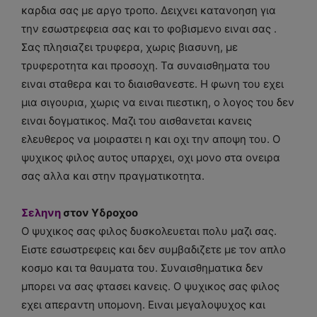
καρδια σας με αργο τροπο. Δειχνει κατανοηση για
την εσωστρεφεια σας και το φοβισμενο ειναι σας .
Σας πλησιαζει τρυφερα, χωρις βιασυνη, με
τρυφεροτητα και προσοχη. Τα συναισθηματα του
ειναι σταθερα και το διαισθανεστε. Η φωνη του εχει
μια σιγουρια, χωρις να ειναι πιεστικη, ο λογος του δεν
ειναι δογματικος. Μαζι του αισθανεται κανεις
ελευθερος να μοιραστει η και οχι την αποψη του. Ο
ψυχικος φιλος αυτος υπαρχει, οχι μονο στα ονειρα
σας αλλα και στην πραγματικοτητα.
Σεληνη
στον Υδροχοο
Ο ψυχικος σας φιλος δυσκολευεται πολυ μαζι σας.
Ειστε εσωστρεφεις και δεν συμβαδιζετε με τον απλο
κοσμο και τα θαυματα του. Συναισθηματικα δεν
μπορει να σας φτασει κανεις. Ο ψυχικος σας φιλος
εχει απεραντη υπομονη. Ειναι μεγαλοψυχος και