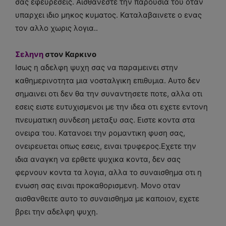
σας εφευρεσεις. Αισθανεστε την παρουσια του οταν
υπαρχει ιδιο μηκος κυματος. Καταλαβαινετε ο ενας
τον αλλο χωρις λογια..
Σεληνη
στον Καρκινο
Ισως η αδελφη ψυχη σας να παραμεινει στην
καθημερινοτητα μια νοσταλγικη επιθυμια. Αυτο δεν
σημαινει οτι δεν θα την συναντησετε ποτε, αλλα οτι
εσεις ειστε ευτυχισμενοι με την ιδεα οτι εχετε εντονη
πνευματικη συνδεση μεταξυ σας. Ειστε κοντα στα
ονειρα του. Κατανοει την ρομαντικη φυση σας,
ονειρευεται οπως εσεις, ειναι τρυφερος.Εχετε την
ιδια αναγκη να ερθετε ψυχικα κοντα, δεν σας
φερνουν κοντα τα λογια, αλλα το συναισθημα οτι η
ενωση σας ειναι προκαθορισμενη. Μονο οταν
αισθανθειτε αυτο το συναισθημα με καποιον, εχετε
βρει την αδελφη ψυχη.