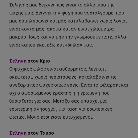
Σεληνης μας δειχνει πως ειναι το αλλο μισο της
ψυχης μας. Δειχνει την ψυχη που νοσταλγουμε, που
μας συμπληρωνει και μας καταλαβαινει χωρις λογια,
ειναι κοντα μας, ακομα και αν ειναι χιλιομετρα
μακρυα. Ισως και να μην την γνωρισουμε ποτε, αλλα
ειναι καπου εκει εξω και «διπλα» μας.
Σεληνη
στον Κριο
Ο ψυχικος φιλος ειναι αυθορμητος, λεει ο,τι
σκεφτεται, χωρις περιστροφες, καταλαβαινει τις
ανεξαρτητες ψυχες οπως εσεις. Ειναι το φιλαρακι και
οχι ο αφοσιωμενος εραστης η η ερωμενη που
θυσιαζεται για σας. Μεταξυ σας υπαρχει μια
εσωτερικη ανησυχια , μια ταση για εσωτερικες
φωτιες. Μονο ετσι ειστε ευτυχισμενοι.
Σεληνη
στον Ταυρο