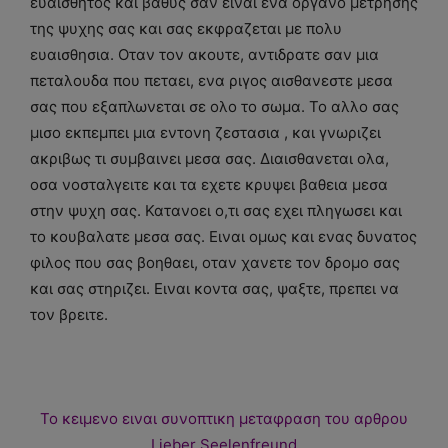
ευαισθητος και βαθυς σαν ειναι ενα οργανο μετρησης
της ψυχης σας και σας εκφραζεται με πολυ
ευαισθησια. Οταν τον ακουτε, αντιδρατε σαν μια
πεταλουδα που πεταει, ενα ριγος αισθανεστε μεσα
σας που εξαπλωνεται σε ολο το σωμα. Το αλλο σας
μισο εκπεμπει μια εντονη ζεστασια , και γνωριζει
ακριβως τι συμβαινει μεσα σας. Διαισθανεται ολα,
οσα νοσταλγειτε και τα εχετε κρυψει βαθεια μεσα
στην ψυχη σας. Κατανοει ο,τι σας εχει πληγωσει και
το κουβαλατε μεσα σας. Ειναι ομως και ενας δυνατος
φιλος που σας βοηθαει, οταν χανετε τον δρομο σας
και σας στηριζει. Ειναι κοντα σας, ψαξτε, πρεπει να
τον βρειτε.
Το κειμενο ειναι συνοπτικη μεταφραση του αρθρου
Lieber Seelenfreund