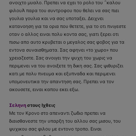
ανοιχτο μυαλο. Πρεπει να εχει το ρολο του ΅καλου
φιλουΆ παρα του συντροφου που θελει να σας πιει
γουλια γουλια και να σας υποταξει. Δειχνει
κατανοηση για τα ορια που θετετε, για το οτι πνιγεστε
οταν ο αλλος ειναι πολυ κοντα σας, γιατι ξερει οτι
πισω απο αυτο κρυβεται ο μεγαλος σας φοβος για τα
εντονα συναισθηματα. Σας αφηνει «το χωρο» που
χρειαζεστε. Σας ανοιγει την ψυχη του χωρις να
περιμενει να του ανοιξετε τη δικη σας. Σας ψιθυριζει
κατι με πολυ πνευμα και εξυπναδα και περιμενει
υπομονευτικα την απαντηση σας. Πρεπει να τον
ακουσετε, ειναι καπου εκει εξω.
Σεληνη
στους Ιχθεις
Με τον Κρονο στο απεναντι ζωδιο πρεπει να
διαισθανεστε την υπαρξη του αλλου σας μισου, του
ψυχικου σας φιλου με εντονο τροπο. Ειναι