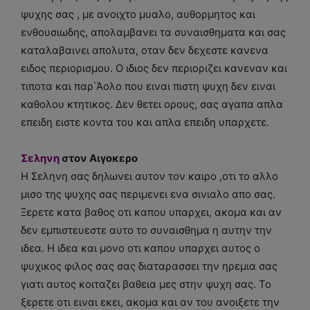
ψυχης σας , με ανοιχτο μυαλο, αυθορμητος και
ενθουσιωδης, απολαμβανει τα συναισθηματα και σας
καταλαβαινει απολυτα, οταν δεν δεχεστε κανενα
ειδος περιορισμου. Ο ιδιος δεν περιοριζει κανεναν και
τιποτα και παρ΄Άολο που ειναι πιστη ψυχη δεν ειναι
καθολου κτητικος. Δεν θετει ορους, σας αγαπα απλα
επειδη ειστε κοντα του και απλα επειδη υπαρχετε.
Σεληνη
στον Αιγοκερο
Η Σεληνη σας δηλωνει αυτον τον καιρο ,οτι το αλλο
μισο της ψυχης σας περιμενει ενα σινιαλο απο σας.
Ξερετε κατα βαθος οτι καπου υπαρχει, ακομα και αν
δεν εμπιστευεστε αυτο το συναισθημα η αυτην την
ιδεα. Η ιδεα και μονο οτι καπου υπαρχει αυτος ο
ψυχικος φιλος σας σας διαταρασσει την ηρεμια σας
γιατι αυτος κοιταζει βαθεια μες στην ψυχη σας. Το
ξερετε οτι ειναι εκει, ακομα και αν του ανοιξετε την