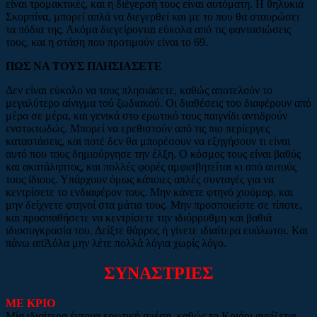
είναι τρομακτικές, και η διέγερσή τους είναι αυτόματη. Η θηλυκιά
Σκορπίνα, μπορεί απλά να διεγερθεί και με το που θα σταυρώσει
τα πόδια της. Ακόμα διεγείρονται εύκολα από τις φαντασιώσεις
τους, και η στάση που προτιμούν είναι το 69.
ΠΩΣ ΝΑ ΤΟΥΣ ΠΛΗΣΙΑΣΕΤΕ
Δεν είναι εύκολο να τους πλησιάσετε, καθώς αποτελούν το
μεγαλύτερο αίνιγμα τού ζωδιακού. Οι διαθέσεις του διαφέρουν από
μέρα σε μέρα, και γενικά στο ερωτικό τους παιγνίδι αντιδρούν
ενστικτωδώς. Μπορεί να ερεθιστούν από τις πιο περίεργες
καταστάσεις, και ποτέ δεν θα μπορέσουν να εξηγήσουν τι είναι
αυτό που τους δημιούργησε την έλξη. Ο κόσμος τους είναι βαθύς
και ακατάληπτος, και πολλές φορές αμφισβητείται κι από αυτούς
τους ίδιους. Υπάρχουν όμως κάποιες απλές συνταγές για να
κεντρίσετε το ενδιαφέρον τους. Μην κάνετε φτηνό χιούμορ, και
μην δείχνετε φτηνοί στα μάτια τους. Μην προσποιείστε σε τίποτε,
και προσπαθήσετε να κεντρίσετε την ιδιόρρυθμη και βαθιά
ιδιοσυγκρασία του. Δείξτε θάρρος ή γίνετε ιδιαίτερα ευάλωτοι. Και
πάνω απΆόλα μην λέτε πολλά λόγια χωρίς λόγο.
ΣΥΝΑΣΤΡΙΕΣ
ΜΕ ΚΡΙΟ
Μία ιδιαίτερα έντονα ερωτική σχέση, καθώς το Κριάρι αγγίζεται