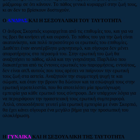
μάξιμουμ σε ότι κάνουν. Το πάθος γενικά κυριαρχεί στην ζωή τους,
κι αν δεν το βρίσκουν δυστυχούν.
Ο
ΑΝΔΡΑΣ
ΚΑΙ Η ΣΕΞΟΥΑΛΙΚΗ ΤΟΥ ΤΑΥΤΟΤΗΤΑ
Ο άνδρας Σκορπιός κυριαρχείται από τις επιθυμίες του, και για να
τις βρει θα κινήσει γή και ουρανό. Το πάθος του για την ζωή είναι
ακατανίκητο, και πολύ περισσότερο οι ερωτικές του επιθυμίες.
Διαθέτει έναν ανυπέρβλητο μαγνητισμό, και σίγουρα δεν μένει
απαρατήρητος στο πέρασμά του. Στην ερωτική του ζωή θα
αναζητήσει το πάθος, αλλά και την γνησιότητα. ΠαρΆόλο που
διακατέχεται από τις έντονες ερωτικές του παρορμήσεις, εντούτοις,
δεν είναι απΆ αυτούς που τους αρέσει να παίρνουν την ερωτική
τους ζωή στα αστεία. Αναζητούν την συμμετοχή ψυχή τε και
σώματι, και όταν την βρουν θα δώσουν και τα εσώψυχά τους στην
ερωτική ιεροτελεστία, που θα αποτελέσει μία πρωτόγνωρη
εμπειρία για κάθε ερωτικό τους σύντροφο. Δεν υπάρχουν λόγια για
να περιγράψουν την ηφαιστειακή τους ερωτική συμπεριφορά.
Απλά, οποιοσδήποτε γευτεί μία ερωτική εμπειρία με έναν Σκορπιό,
θα έχει κάνει σίγουρα ένα μεγάλο βήμα για την προσωπική του
ολοκλήρωση.
Η
ΓΥΝΑΙΚΑ
ΚΑΙ Η ΣΕΞΟΥΑΛΙΚΗ ΤΗΣ ΤΑΥΤΟΤΗΤΑ