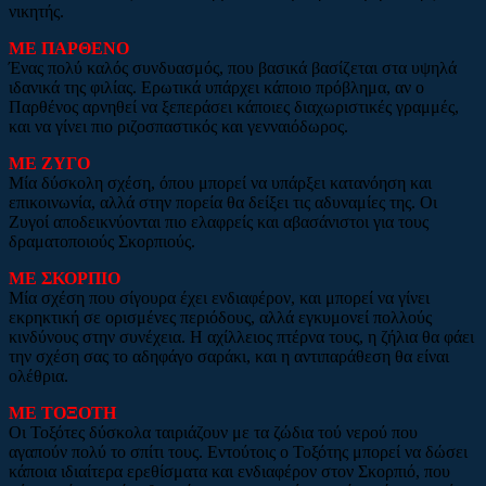
νικητής.
ΜΕ ΠΑΡΘΕΝΟ
Ένας πολύ καλός συνδυασμός, που βασικά βασίζεται στα υψηλά
ιδανικά της φιλίας. Ερωτικά υπάρχει κάποιο πρόβλημα, αν ο
Παρθένος αρνηθεί να ξεπεράσει κάποιες διαχωριστικές γραμμές,
και να γίνει πιο ριζοσπαστικός και γενναιόδωρος.
ΜΕ ΖΥΓΟ
Μία δύσκολη σχέση, όπου μπορεί να υπάρξει κατανόηση και
επικοινωνία, αλλά στην πορεία θα δείξει τις αδυναμίες της. Οι
Ζυγοί αποδεικνύονται πιο ελαφρείς και αβασάνιστοι για τους
δραματοποιούς Σκορπιούς.
ΜΕ ΣΚΟΡΠΙΟ
Μία σχέση που σίγουρα έχει ενδιαφέρον, και μπορεί να γίνει
εκρηκτική σε ορισμένες περιόδους, αλλά εγκυμονεί πολλούς
κινδύνους στην συνέχεια. Η αχίλλειος πτέρνα τους, η ζήλια θα φάει
την σχέση σας το αδηφάγο σαράκι, και η αντιπαράθεση θα είναι
ολέθρια.
ΜΕ ΤΟΞΟΤΗ
Οι Τοξότες δύσκολα ταιριάζουν με τα ζώδια τού νερού που
αγαπούν πολύ το σπίτι τους. Εντούτοις ο Τοξότης μπορεί να δώσει
κάποια ιδιαίτερα ερεθίσματα και ενδιαφέρον στον Σκορπιό, που