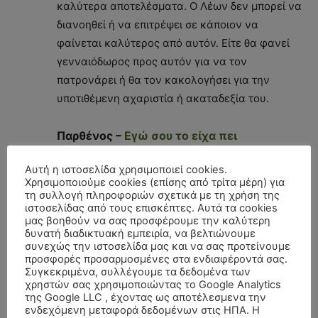
καλύτερα αποτελέσματα. Ο Λέων δεν μπορεί να
διανοηθεί ή να επιτρέψει σε κάποιον να
φαίνεται καλύτερος από αυτόν. Είτε θα φανεί
γενναιόδωρος προς αυτόν για να τον
πατρονάρει ή θα τον κακολογήσει για την
υποτιθέμενη αχαριστία ή ακαταδεξία του.
Παρθένος –
Εγώ σου το είχα πει
Αυτή η ιστοσελίδα χρησιμοποιεί cookies.
Η σκιά της Παρθένου έχει να κάνει με
Χρησιμοποιούμε cookies (επίσης από τρίτα μέρη) για
κάποιον που πιστεύει ότι τα ξέρει όλα.
Με
τη συλλογή πληροφοριών σχετικά με τη χρήση της
ιστοσελίδας από τους επισκέπτες. Αυτά τα cookies
αργό και συστηματικό τρόπο αντιμετωπίζει τις
μας βοηθούν να σας προσφέρουμε την καλύτερη
απόψεις των άλλων και τις αντικρούει σημείο
δυνατή διαδικτυακή εμπειρία, να βελτιώνουμε
συνεχώς την ιστοσελίδα μας και να σας προτείνουμε
προς σημείο, έτσι ώστε οι άνθρωποι γύρω της να
προσφορές προσαρμοσμένες στα ενδιαφέροντά σας.
αισθάνονται ότι είναι αμόρφωτοι και ανίδεοι.
Συγκεκριμένα, συλλέγουμε τα δεδομένα των
Κάθε φορά που κάποιος πάει να παρακούσει τις
χρηστών σας χρησιμοποιώντας το Google Analytics
της Google LLC , έχοντας ως αποτέλεσμενα την
απόψεις της και αποτυγχάνει, αυτή βρίσκεται
ενδεχόμενη μεταφορά δεδομένων στις ΗΠΑ. Η