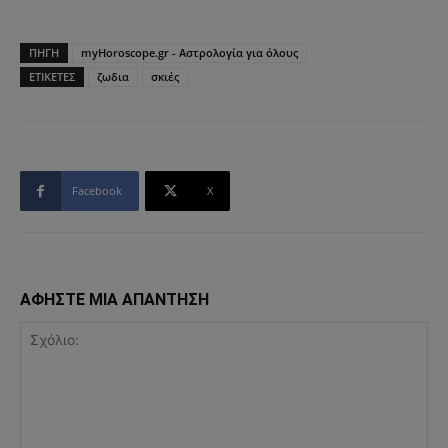
ΠΗΓΗ
myHoroscope.gr - Αστρολογία για όλους
ΕΤΙΚΕΤΕΣ
ζωδια
σκιές
Facebook
X
ΑΦΗΣΤΕ ΜΙΑ ΑΠΑΝΤΗΣΗ