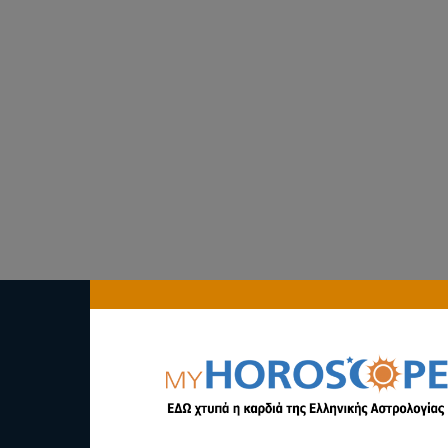
αστρολογία
myhoroscope