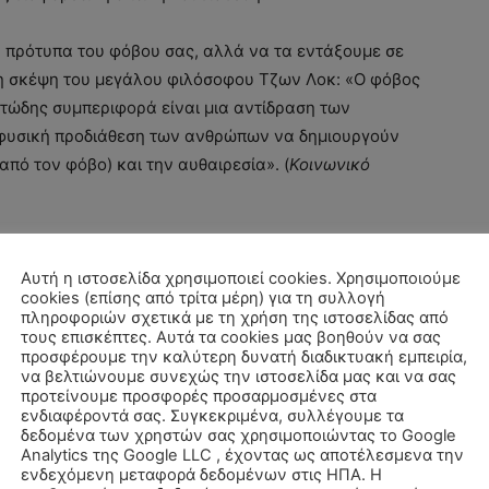
α πρότυπα του φόβου σας, αλλά να τα εντάξουμε σε
τη σκέψη του μεγάλου φιλόσοφου Τζων Λοκ: «Ο φόβος
κτώδης συμπεριφορά είναι μια αντίδραση των
 φυσική προδιάθεση των ανθρώπων να δημιουργούν
από τον φόβο) και την αυθαιρεσία». (
Κοινωνικό
Αυτή η ιστοσελίδα χρησιμοποιεί cookies. Χρησιμοποιούμε
cookies (επίσης από τρίτα μέρη) για τη συλλογή
ρμετρος φόβος…. εκτός και αν επιτύχουμε να
πληροφοριών σχετικά με τη χρήση της ιστοσελίδας από
τους επισκέπτες. Αυτά τα cookies μας βοηθούν να σας
μάξουμε πρώτοι.
προσφέρουμε την καλύτερη δυνατή διαδικτυακή εμπειρία,
να βελτιώνουμε συνεχώς την ιστοσελίδα μας και να σας
προτείνουμε προσφορές προσαρμοσμένες στα
ενδιαφέροντά σας. Συγκεκριμένα, συλλέγουμε τα
δεδομένα των χρηστών σας χρησιμοποιώντας το Google
θάρρος και τον ιπποτισμό τους. Δύσκολα θα τους
Analytics της Google LLC , έχοντας ως αποτέλεσμενα την
 κίνδυνο. Κι όμως, για τα παιδιά του Άρη, αυτή
ενδεχόμενη μεταφορά δεδομένων στις ΗΠΑ. Η