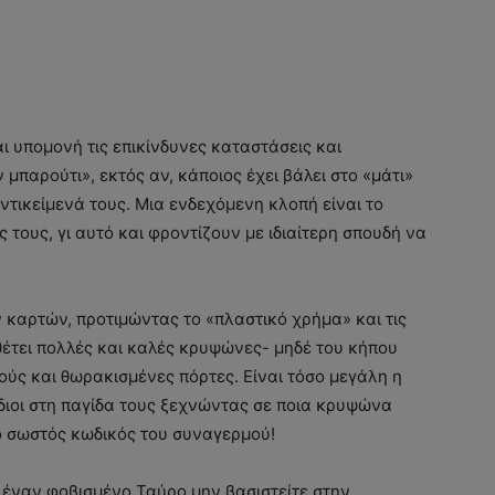
ι υπομονή τις επικίνδυνες καταστάσεις και
μπαρούτι», εκτός αν, κάποιος έχει βάλει στο «μάτι»
ντικείμενά τους. Μια ενδεχόμενη κλοπή είναι το
 τους, γι αυτό και φροντίζουν με ιδιαίτερη σπουδή να
ν καρτών, προτιμώντας το «πλαστικό χρήμα» και τις
αθέτει πολλές και καλές κρυψώνες- μηδέ του κήπου
ύς και θωρακισμένες πόρτες. Είναι τόσο μεγάλη η
διοι στη παγίδα τους ξεχνώντας σε ποια κρυψώνα
 ο σωστός κωδικός του συναγερμού!
 έναν φοβισμένο Ταύρο μην βασιστείτε στην