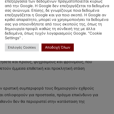
επεξεργασία των δεδομένων πραγματοποιείται κυρίως
αι η αχίλλειος πτέρνα τους. Η πολεμοχαρής πλευρά
από την Google. Η Google δεν επεξεργάζεται τα δεδομένα
ς εμπλέκει σε επικίνδυνες καταστάσεις.
σας ανώνυμα. Επίσης, δε γνωρίζουμε ποια δεδομένα
επεξεργάζεται η Google και για ποιο σκοπό. Η Google αν
κριθεί απαραίτητο, μπορεί να χρησιμοποιήσει τα δεδομένα
κή τους δύναμη όταν καυγαδίζουν, είναι επικίνδυνοι
σας για οποιονδήποτε από τους σκοπούς της, όπως τη
ες και τον ανταγωνισμό στην άσφαλτο, λατρεύουν την
δημιουργία προφίλ καθώς τη σύνδεσή της με άλλα
δεδομένα, όπως τυχόν λογαριασμούς Google. "Cookie
ν προβολή του «εγώ» τους σε κάθε ευκαιρία.
Settings" .
Αποδοχή Όλων
Επιλογές Cookies
ς τους γίνεται συχνά αιτία να χάνουν τον έλεγχο
περιφέρονται υβριστικά στους γύρω τους. Ωστόσο τα
ήσετε και Κριούς, ψύχραιμους και φρόνιμους, που
ετούν έμμεσα επιθετική και προκλητική στάση
ην εριστική συμπεριφορά τους δημιουργούν εχθρούς
και οπλοφορούν για προστασία, πράγμα επικίνδυνο για
ιθανόν δεν θα περιοριστεί στην κατάσταση της