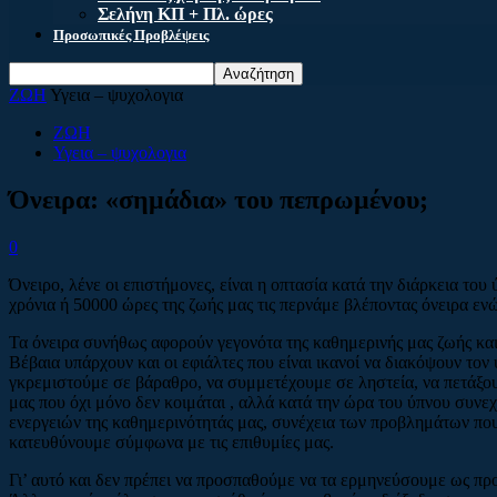
Σελήνη ΚΠ + Πλ. ώρες
Προσωπικές Προβλέψεις
ΖΩΗ
Υγεια – ψυχολογια
ΖΩΗ
Υγεια – ψυχολογια
Όνειρα: «σημάδια» του πεπρωμένου;
0
Όνειρο, λένε οι επιστήμονες, είναι η οπτασία κατά την διάρκεια του
χρόνια ή 50000 ώρες της ζωής μας τις περνάμε βλέποντας όνειρα εν
Τα όνειρα συνήθως αφορούν γεγονότα της καθημερινής μας ζωής και
Βέβαια υπάρχουν και οι εφιάλτες που είναι ικανοί να διακόψουν τον
γκρεμιστούμε σε βάραθρο, να συμμετέχουμε σε ληστεία, να πετάξο
μας που όχι μόνο δεν κοιμάται , αλλά κατά την ώρα του ύπνου συνεχ
ενεργειών της καθημερινότητάς μας, συνέχεια των προβλημάτων πο
κατευθύνουμε σύμφωνα με τις επιθυμίες μας.
Γι’ αυτό και δεν πρέπει να προσπαθούμε να τα ερμηνεύσουμε ως πρ