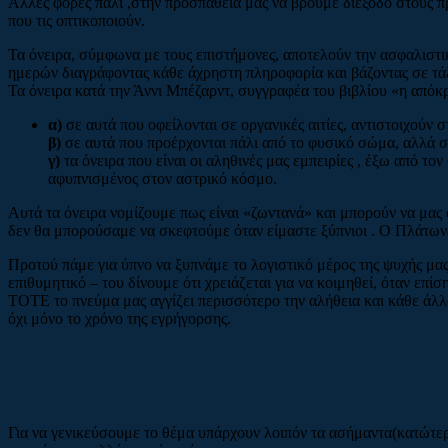
Άλλες φορές πάλι ,στην προσπάθειά μας να βρούμε διέξοδο στους π
που τις οπτικοποιούν.
Τα όνειρα, σύμφωνα με τους επιστήμονες, αποτελούν την ασφαλιστικ
ημερών διαγράφοντας κάθε άχρηστη πληροφορία και βάζοντας σε τάξ
Τα όνειρα κατά την Άννι Μπέζαρντ, συγγραφέα του βιβλίου «η απόκ
α)
σε αυτά που οφείλονται σε οργανικές αιτίες, αντιστοιχούν
β)
σε αυτά που προέρχονται πάλι από το φυσικό σώμα, αλλά στ
γ)
τα όνειρα που είναι οι αληθινές μας εμπειρίες , έξω από το
αφυπνισμένος στον αστρικό κόσμο.
Αυτά τα όνειρα νομίζουμε πως είναι «ζωντανά» και μπορούν να μα
δεν θα μπορούσαμε να σκεφτούμε όταν είμαστε ξύπνιοι . Ο Πλάτωνας
Προτού πάμε για ύπνο να ξυπνάμε το λογιστικό μέρος της ψυχής μα
επιθυμητικό – του δίνουμε ότι χρειάζεται για να κοιμηθεί, όταν ε
ΤΟΤΕ το πνεύμα μας αγγίζει περισσότερο την αλήθεια και κάθε άλλ
όχι μόνο το χρόνο της εγρήγορσης.
Για να γενικεύσουμε το θέμα υπάρχουν λοιπόν τα ασήμαντα(κατώτερ