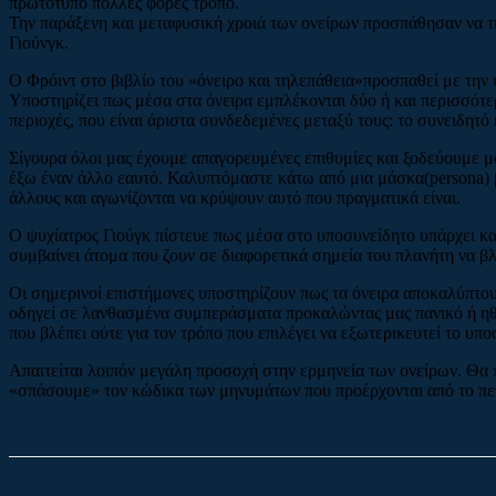
πρωτότυπο πολλές φορές τρόπο.
Την παράξενη και μεταφυσική χροιά των ονείρων προσπάθησαν να τη
Γιούνγκ.
Ο Φρόιντ στο βιβλίο του «όνειρο και τηλεπάθεια»προσπαθεί με την 
Υποστηρίζει πως μέσα στα όνειρα εμπλέκονται δύο ή και περισσότε
περιοχές, που είναι άριστα συνδεδεμένες μεταξύ τους: το συνειδητό
Σίγουρα όλοι μας έχουμε απαγορευμένες επιθυμίες και ξοδεύουμε μ
έξω έναν άλλο εαυτό. Καλυπτόμαστε κάτω από μια μάσκα(persona) 
άλλους και αγωνίζονται να κρύψουν αυτό που πραγματικά είναι.
Ο ψυχίατρος Γιούγκ πίστευε πως μέσα στο υποσυνείδητο υπάρχει και 
συμβαίνει άτομα που ζουν σε διαφορετικά σημεία του πλανήτη να 
Οι σημερινοί επιστήμονες υποστηρίζουν πως τα όνειρα αποκαλύπτουν
οδηγεί σε λανθασμένα συμπεράσματα προκαλώντας μας πανικό ή ηθικ
που βλέπει ούτε για τον τρόπο που επιλέγει να εξωτερικευτεί το υπ
Απαιτείται λοιπόν μεγάλη προσοχή στην ερμηνεία των ονείρων. Θα 
«σπάσουμε» τον κώδικα των μηνυμάτων που προέρχονται από το πεπρω