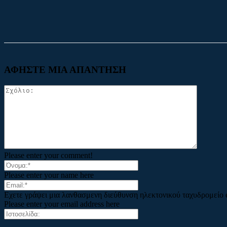
Facebook
X
ΑΦΗΣΤΕ ΜΙΑ ΑΠΑΝΤΗΣΗ
Please enter your comment!
Please enter your name here
Εχετε γράψει μια λανθασμενη διεύθυνση ηλεκτονικού ταχυδρομείο 
Please enter your email address here