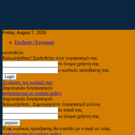
Friday, August 7, 2026
Σύνδεση / Εγγραφή
συνδεθείτε
Καλωσήλθατε! Συνδεθείτε στον λογαριασμό σας
το όνομα χρήστη σας
ο κωδικός πρόσβασης σας
Ξεχάσατε τον κωδικό σας;
Δημιουργία Λογαριασμού
myhoroscope.gr cookies policy
Δημιουργία Λογαριασμού
Καλωσήλθατε. Δημιουργείστε λογαριασμό μέλους
το email σας
το όνομα χρήστη σας
Ένας κωδικός πρόσβασης θα σταλθεί με e-mail σε εσάς.
myhoroscope.gr cookies policy