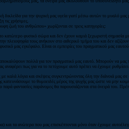
ροβληματισμούς μας, τα όνειρά μας ακολουθούν το υποσυνείδητό μας,
ή δικλείδα για την ψυχική μας υγεία γιατί μέσω αυτών το μυαλό μας μ
η τις χρήσιμες.
ρυφη ζωή του ανθρώπου» χωρίζονται σε τρεις κατηγορίες:
 στο κατώτερο φυσικό σώμα και δεν έχουν καμιά ξεχωριστή σημασία μι
ην πλειοψηφία τους ανήκουν στο αιθερικό τμήμα του και δεν αξίζουν 
ν φυσικό μας εγκέφαλο. Είναι οι εμπειρίες του πραγματικού μας εαυτού
ς αποκαλύψουν πολλά για τον πραγματικό μας εαυτό. Μπορούν να μας
 αναφέρει πως για να το πετύχουμε αυτό πρέπει να έχουμε ρυθμίσει τ
ς με καλά λόγια και σκέψεις συγκεντρώνοντας όλη την διάνοιά μας σ
πίσης κατευνάσουμε το θυμοειδές μέρος της ψυχής μας ώστε να μην κο
ο παρά φαντασίες παράνομες θα παρουσιάζονται στα όνειρά του. Πρέπ
α) και τα ανώτερα που μας επισκέπτονται μόνο όταν έχουμε αυτοέλεγ