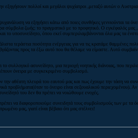
ν εξηγήσουν πολλοί και μεγάλοι ψυχίατροι ,μεταξύ αυτών ο Αυστρια
ψυχανάλυση να εξηγήσει κάτω από ποιες συνθήκες γεννιούνται τα όνει
ρα σύμβολα ζωής: το πραγματικό με το προφητικό. Ο εγκέφαλός μας ,
 και το υποσυνείδητο, όπου εκεί συμπεριλαμβάνονται όλα μας τα ένστ
άλιστα τεράστια ποσότητα ενέργειας για να τις κρατάμε θαμμένες πο
βγάζοντας προς τα έξω αυτό που θα θέλαμε να είμαστε. Αυτό συμβαί
το συλλογικό ασυνείδητο, μια περιοχή νοητικής διάνοιας, που περιλα
βλέπουν όνειρα με συγκεκριμένο συμβολισμό.
 την αθέατη πλευρά του εαυτού μας και πως έχουμε την τάση να συνδέ
ά προβλήματα(όταν το όνειρο είναι σεξουαλικού περιεχομένου). Αν 
οσυνείδητό του δεν θα πρέπει να νοιώθουμε ενοχές.
πρέπει να διαφοροποιούμε συνειδητά τους συμβολισμούς των με τα ό
μένο μας, γιατί είναι βέβαιο ότι μας στέλνει!