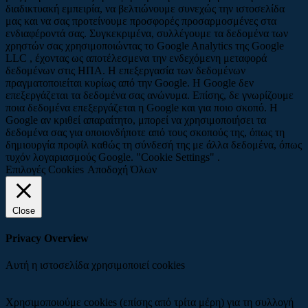
διαδικτυακή εμπειρία, να βελτιώνουμε συνεχώς την ιστοσελίδα
μας και να σας προτείνουμε προσφορές προσαρμοσμένες στα
ενδιαφέροντά σας. Συγκεκριμένα, συλλέγουμε τα δεδομένα των
χρηστών σας χρησιμοποιώντας το Google Analytics της Google
LLC , έχοντας ως αποτέλεσμενα την ενδεχόμενη μεταφορά
δεδομένων στις ΗΠΑ. Η επεξεργασία των δεδομένων
πραγματοποιείται κυρίως από την Google. Η Google δεν
επεξεργάζεται τα δεδομένα σας ανώνυμα. Επίσης, δε γνωρίζουμε
ποια δεδομένα επεξεργάζεται η Google και για ποιο σκοπό. Η
Google αν κριθεί απαραίτητο, μπορεί να χρησιμοποιήσει τα
δεδομένα σας για οποιονδήποτε από τους σκοπούς της, όπως τη
δημιουργία προφίλ καθώς τη σύνδεσή της με άλλα δεδομένα, όπως
τυχόν λογαριασμούς Google. "Cookie Settings" .
Επιλογές Cookies
Αποδοχή Όλων
Close
Privacy Overview
Αυτή η ιστοσελίδα χρησιμοποιεί cookies
Χρησιμοποιούμε cookies (επίσης από τρίτα μέρη) για τη συλλογή