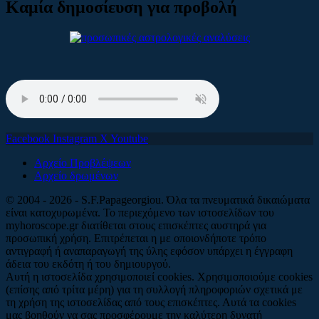
Καμία δημοσίευση για προβολή
Facebook
Instagram
X
Youtube
Αρχείο Προβλέψεων
Αρχείο δρωμένων
© 2004 - 2026 - S.F.Papageorgiou. Όλα τα πνευματικά δικαιώματα
είναι κατοχυρωμένα. Το περιεχόμενο των ιστοσελίδων του
myhoroscope.gr διατίθεται στους επισκέπτες αυστηρά για
προσωπική χρήση. Επιτρέπεται η με οποιονδήποτε τρόπο
αντιγραφή ή αναπαραγωγή της ύλης εφόσον υπάρχει η έγγραφη
άδεια του εκδότη ή του δημιουργού.
Αυτή η ιστοσελίδα χρησιμοποιεί cookies. Χρησιμοποιούμε cookies
(επίσης από τρίτα μέρη) για τη συλλογή πληροφοριών σχετικά με
τη χρήση της ιστοσελίδας από τους επισκέπτες. Αυτά τα cookies
μας βοηθούν να σας προσφέρουμε την καλύτερη δυνατή