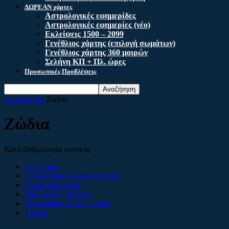
ΔΩΡΕΑΝ χάρτες
Αστρολογικές εφημερίδες
Αστρολογικές εφημερίες (νέο)
Εκλείψεις 1500 – 2099
Γενέθλιος χάρτης (επιλογή σωμάτων)
Γενέθλιος χάρτης 360 μοιρών
Σελήνη ΚΠ + Πλ. ώρες
Προσωπικές Προβλέψεις
Αστρολογία
Ζώδια
Ζώδια
Κατά βαθμολογία κριτικής
Τελευταία
Προτεινόμενες δημοσιεύσεις
Τα πιο δημοφιλή
Δημοφιλή 7 ημερών
Κατά βαθμολογία κριτικής
Τυχαίο