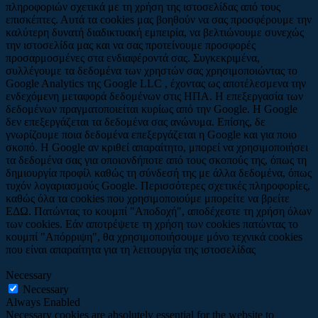
πληροφοριών σχετικά με τη χρήση της ιστοσελίδας από τους
επισκέπτες. Αυτά τα cookies μας βοηθούν να σας προσφέρουμε την
καλύτερη δυνατή διαδικτυακή εμπειρία, να βελτιώνουμε συνεχώς
την ιστοσελίδα μας και να σας προτείνουμε προσφορές
προσαρμοσμένες στα ενδιαφέροντά σας. Συγκεκριμένα,
συλλέγουμε τα δεδομένα των χρηστών σας χρησιμοποιώντας το
Google Analytics της Google LLC , έχοντας ως αποτέλεσμενα την
ενδεχόμενη μεταφορά δεδομένων στις ΗΠΑ. Η επεξεργασία των
δεδομένων πραγματοποιείται κυρίως από την Google. Η Google
δεν επεξεργάζεται τα δεδομένα σας ανώνυμα. Επίσης, δε
γνωρίζουμε ποια δεδομένα επεξεργάζεται η Google και για ποιο
σκοπό. Η Google αν κριθεί απαραίτητο, μπορεί να χρησιμοποιήσει
τα δεδομένα σας για οποιονδήποτε από τους σκοπούς της, όπως τη
δημιουργία προφίλ καθώς τη σύνδεσή της με άλλα δεδομένα, όπως
τυχόν λογαριασμούς Google. Περισσότερες σχετικές πληροφορίες,
καθώς όλα τα cookies που χρησιμοποιούμε μπορείτε να βρείτε
ΕΔΩ. Πατώντας το κουμπί "Αποδοχή", αποδέχεστε τη χρήση όλων
των cookies. Εάν αποτρέψετε τη χρήση των cookies πατώντας το
κουμπί "Απόρριψη", θα χρησιμοποιήσουμε μόνο τεχνικά cookies
που είναι απαραίτητα για τη λειτουργία της ιστοσελίδας
Necessary
Necessary
Always Enabled
Necessary cookies are absolutely essential for the website to