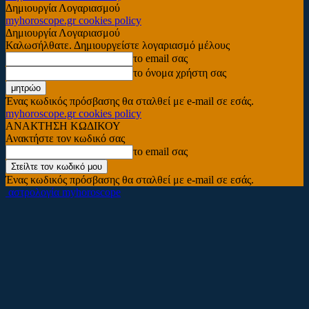
Δημιουργία Λογαριασμού
myhoroscope.gr cookies policy
Δημιουργία Λογαριασμού
Καλωσήλθατε. Δημιουργείστε λογαριασμό μέλους
το email σας
το όνομα χρήστη σας
Ένας κωδικός πρόσβασης θα σταλθεί με e-mail σε εσάς.
myhoroscope.gr cookies policy
ΑΝΑΚΤΗΣΗ ΚΩΔΙΚΟΥ
Ανακτήστε τον κωδικό σας
το email σας
Ένας κωδικός πρόσβασης θα σταλθεί με e-mail σε εσάς.
αστρολογία myhoroscope