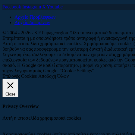
Facebook
Instagram
X
Youtube
Αρχείο Προβλέψεων
Αρχείο δρωμένων
© 2004 - 2026 - S.F.Papageorgiou. Όλα τα πνευματικά δικαιώματα 
Επιτρέπεται η με οποιονδήποτε τρόπο αντιγραφή ή αναπαραγωγή της
Αυτή η ιστοσελίδα χρησιμοποιεί cookies. Χρησιμοποιούμε cookies (
βοηθούν να σας προσφέρουμε την καλύτερη δυνατή διαδικτυακή εμπ
Συγκεκριμένα, συλλέγουμε τα δεδομένα των χρηστών σας χρησιμοπ
επεξεργασία των δεδομένων πραγματοποιείται κυρίως από την Googl
σκοπό. Η Google αν κριθεί απαραίτητο, μπορεί να χρησιμοποιήσει 
τυχόν λογαριασμούς Google. "Cookie Settings" .
Επιλογές Cookies
Αποδοχή Όλων
Close
Privacy Overview
Αυτή η ιστοσελίδα χρησιμοποιεί cookies
Χρησιμοποιούμε cookies (επίσης από τρίτα μέρη) για τη συλλογή π