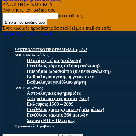
ΑΝΑΚΤΗΣΗ ΚΩΔΙΚΟΥ
Ανακτήστε τον κωδικό σας
το email σας
Ένας κωδικός πρόσβασης θα σταλθεί με e-mail σε εσάς.
αστρολογία myhoroscope
*ΑΣΤΡΟΛΟΓΙΚΟ ΠΡΟΓΡΑΜΜΑ δωρεάν*
ΔΩΡΕΑΝ Αναλύσεις
Πλανήτες τώρα (ανάλυση)
Γενέθλιος χάρτης (πλήρη ανάλυση)
Ημερήσιο ωροσκόπιο (transits ανάλυση)
Βαθμολογία σχέσης ή γεγονοτων
Βαθμολογία γενέθλιου χάρτη
ΔΩΡΕΑΝ χάρτες
Αστρολογικές εφημερίδες
Αστρολογικές εφημερίες (νέο)
Εκλείψεις 1500 – 2099
Γενέθλιος χάρτης (επιλογή σωμάτων)
Γενέθλιος χάρτης 360 μοιρών
Σελήνη ΚΠ + Πλ. ώρες
Προσωπικές Προβλέψεις