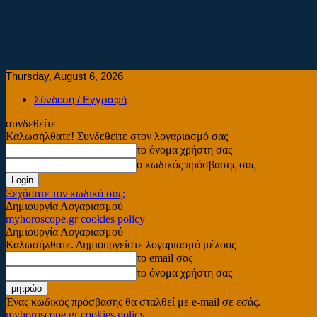
Thursday, August 6, 2026
Σύνδεση / Εγγραφή
συνδεθείτε
Καλωσήλθατε! Συνδεθείτε στον λογαριασμό σας
το όνομα χρήστη σας
ο κωδικός πρόσβασης σας
Ξεχάσατε τον κωδικό σας;
Δημιουργία Λογαριασμού
myhoroscope.gr cookies policy
Δημιουργία Λογαριασμού
Καλωσήλθατε. Δημιουργείστε λογαριασμό μέλους
το email σας
το όνομα χρήστη σας
Ένας κωδικός πρόσβασης θα σταλθεί με e-mail σε εσάς.
myhoroscope.gr cookies policy