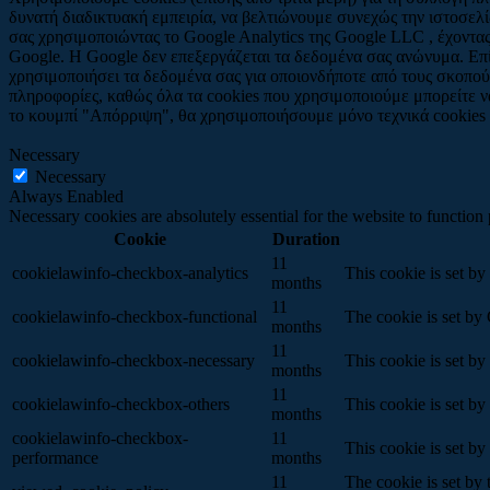
δυνατή διαδικτυακή εμπειρία, να βελτιώνουμε συνεχώς την ιστοσε
σας χρησιμοποιώντας το Google Analytics της Google LLC , έχοντ
Google. Η Google δεν επεξεργάζεται τα δεδομένα σας ανώνυμα. Επίσ
χρησιμοποιήσει τα δεδομένα σας για οποιονδήποτε από τους σκοπού
πληροφορίες, καθώς όλα τα cookies που χρησιμοποιούμε μπορείτε 
το κουμπί "Απόρριψη", θα χρησιμοποιήσουμε μόνο τεχνικά cookies πο
Necessary
Necessary
Always Enabled
Necessary cookies are absolutely essential for the website to function
Cookie
Duration
11
cookielawinfo-checkbox-analytics
This cookie is set b
months
11
cookielawinfo-checkbox-functional
The cookie is set by
months
11
cookielawinfo-checkbox-necessary
This cookie is set b
months
11
cookielawinfo-checkbox-others
This cookie is set b
months
cookielawinfo-checkbox-
11
This cookie is set b
performance
months
11
The cookie is set by