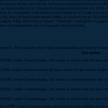
λίδα μας και να σας προτείνουμε προσφορές προσαρμοσμένες στα ενδ
ας ως αποτέλεσμενα την ενδεχόμενη μεταφορά δεδομένων στις ΗΠΑ. 
ης, δε γνωρίζουμε ποια δεδομένα επεξεργάζεται η Google και για πο
ς της, όπως τη δημιουργία προφίλ καθώς τη σύνδεσή της με άλλα δε
να βρείτε ΕΔΩ. Πατώντας το κουμπί "Αποδοχή", αποδέχεστε τη χρήση
υ είναι απαραίτητα για τη λειτουργία της ιστοσελίδας
 properly. These cookies ensure basic functionalities and security featu
Description
y GDPR Cookie Consent plugin. The cookie is used to store the user cons
 GDPR cookie consent to record the user consent for the cookies in the 
y GDPR Cookie Consent plugin. The cookies is used to store the user co
y GDPR Cookie Consent plugin. The cookie is used to store the user cons
y GDPR Cookie Consent plugin. The cookie is used to store the user con
 the GDPR Cookie Consent plugin and is used to store whether or not use