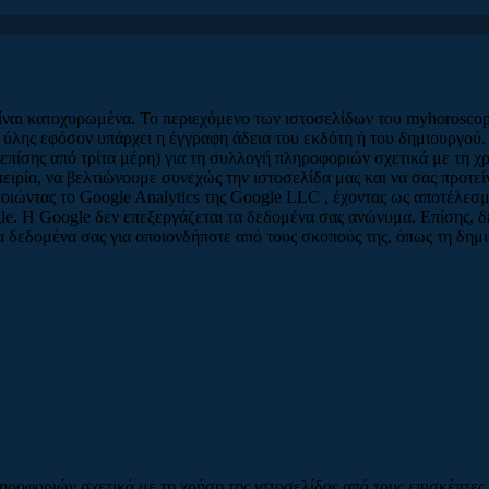
είναι κατοχυρωμένα. Το περιεχόμενο των ιστοσελίδων του myhoroscop
 ύλης εφόσον υπάρχει η έγγραφη άδεια του εκδότη ή του δημιουργού.
επίσης από τρίτα μέρη) για τη συλλογή πληροφοριών σχετικά με τη χρ
ειρία, να βελτιώνουμε συνεχώς την ιστοσελίδα μας και να σας προτ
οιώντας το Google Analytics της Google LLC , έχοντας ως αποτέλε
e. Η Google δεν επεξεργάζεται τα δεδομένα σας ανώνυμα. Επίσης, δε
τα δεδομένα σας για οποιονδήποτε από τους σκοπούς της, όπως τη δη
ληροφοριών σχετικά με τη χρήση της ιστοσελίδας από τους επισκέπτε