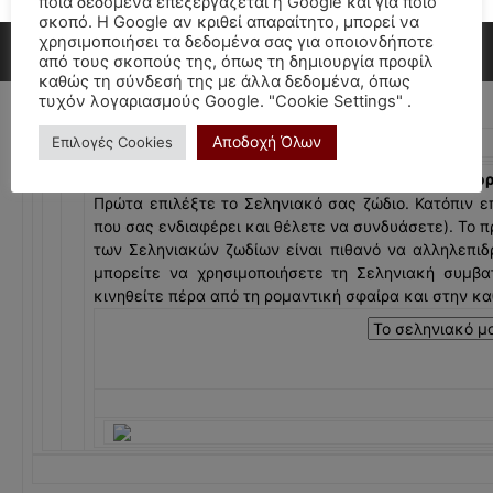
ποια δεδομένα επεξεργάζεται η Google και για ποιο
σκοπό. Η Google αν κριθεί απαραίτητο, μπορεί να
χρησιμοποιήσει τα δεδομένα σας για οποιονδήποτε
από τους σκοπούς της, όπως τη δημιουργία προφίλ
καθώς τη σύνδεσή της με άλλα δεδομένα, όπως
τυχόν λογαριασμούς Google. "Cookie Settings" .
Αποδοχή Όλων
Επιλογές Cookies
Τα φεγγάρια του Έρωτα
- Ερωτική Σεληνιακή συμβατότητα
Για να προσδιο
Πρώτα επιλέξτε το Σεληνιακό σας ζώδιο. Κατόπιν ε
που σας ενδιαφέρει και θέλετε να συνδυάσετε). Το 
των Σεληνιακών ζωδίων είναι πιθανό να αλληλεπιδ
μπορείτε να χρησιμοποιήσετε τη Σεληνιακή συμβα
κινηθείτε πέρα από τη ρομαντική σφαίρα και στην κ