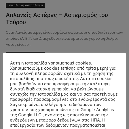
Γενεθλιακή αστρολογία
Απλανείς Αστέρες – Αστερισμός του
Ταύρου
Οι απλανείς αστέρες είναι ουράνια σώματα, οι σπουδαιότεροι των
οποίων (Α΄, Β΄, Γ΄, ΄και Δ μεγέθους) είναι ορατοί με γυμνό οφθαλμό.
Αυτός είναι ο...
Γενεθλιακή αστρολογία
Απλανείς Αστέρες – Αλντεμπαράν
Αυτή η ιστοσελίδα χρησιμοποιεί cookies.
Χρησιμοποιούμε cookies (επίσης από τρίτα μέρη) για
(Λαμπαδίας)
τη συλλογή πληροφοριών σχετικά με τη χρήση της
ιστοσελίδας από τους επισκέπτες. Αυτά τα cookies
Οι απλανείς αστέρες είναι ουράνια σώματα,, οι σπουδαιότεροι
μας βοηθούν να σας προσφέρουμε την καλύτερη
των οποίων (Α΄, Β΄, Γ΄, ΄και Δ μεγέθους) είναι ορατοί με γυμνό
δυνατή διαδικτυακή εμπειρία, να βελτιώνουμε
οφθαλμό. Αυτός είναι ο...
συνεχώς την ιστοσελίδα μας και να σας προτείνουμε
προσφορές προσαρμοσμένες στα ενδιαφέροντά σας.
Γενεθλιακή αστρολογία
Συγκεκριμένα, συλλέγουμε τα δεδομένα των
χρηστών σας χρησιμοποιώντας το Google Analytics
Απλανείς Αστέρες – Αλκυόνη
της Google LLC , έχοντας ως αποτέλεσμενα την
ενδεχόμενη μεταφορά δεδομένων στις ΗΠΑ. Η
Οι απλανείς αστέρες είναι ουράνια σώματα,, οι σπουδαιότεροι
επεξεργασία των δεδομένων πραγματοποιείται