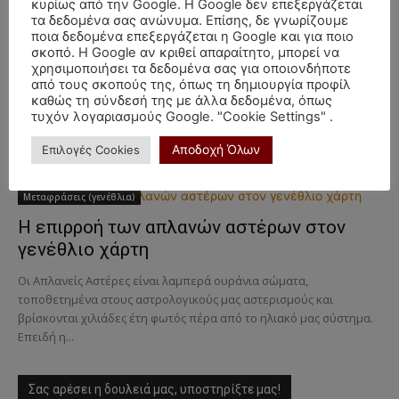
των οποίων (Α΄, Β΄, Γ΄, ΄και Δ μεγέθους) είναι ορατοί με γυμνό
κυρίως από την Google. Η Google δεν επεξεργάζεται
οφθαλμό. Αυτός είναι ο...
τα δεδομένα σας ανώνυμα. Επίσης, δε γνωρίζουμε
ποια δεδομένα επεξεργάζεται η Google και για ποιο
Γενεθλιακή αστρολογία
σκοπό. Η Google αν κριθεί απαραίτητο, μπορεί να
χρησιμοποιήσει τα δεδομένα σας για οποιονδήποτε
Απλανείς Αστέρες – Algol
από τους σκοπούς της, όπως τη δημιουργία προφίλ
καθώς τη σύνδεσή της με άλλα δεδομένα, όπως
Οι απλανείς αστέρες είναι ουράνια σώματα, οι σπουδαιότεροι των
τυχόν λογαριασμούς Google. "Cookie Settings" .
οποίων (Α', Β', Γ' και Δ' μεγέθους) είναι ορατοί με γυμνό οφθαλμό.
Αυτός είναι ο λόγος που...
Αποδοχή Όλων
Επιλογές Cookies
Μεταφράσεις (γενέθλια)
Η επιρροή των απλανών αστέρων στον
γενέθλιο χάρτη
Οι Απλανείς Αστέρες είναι λαμπερά ουράνια σώματα,
τοποθετημένα στους αστρολογικούς μας αστερισμούς και
βρίσκονται χιλιάδες έτη φωτός πέρα από το ηλιακό μας σύστημα.
Επειδή η...
Σας αρέσει η δουλειά μας, υποστηρίξτε μας!