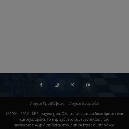
Αρχείο Προβλέψεων
Αρχείο δρωμένων
© 2004 - 2026 - S.F.Papageorgiou. Όλα τα πνευματικά δικαιώματα είναι
κατοχυρωμένα. Το περιεχόμενο των ιστοσελίδων του
myhoroscope.gr διατίθεται στους επισκέπτες αυστηρά για