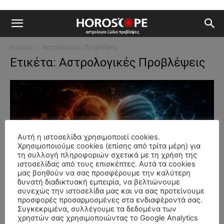
Ετικέτες
Αστρολογικές Προβλέψεις
Ετικέτα: Αστρολογικές Προβλέψεις
Αυτή η ιστοσελίδα χρησιμοποιεί cookies.
Χρησιμοποιούμε cookies (επίσης από τρίτα μέρη) για
τη συλλογή πληροφοριών σχετικά με τη χρήση της
ιστοσελίδας από τους επισκέπτες. Αυτά τα cookies
μας βοηθούν να σας προσφέρουμε την καλύτερη
Αστρολογικά δρώμενα
δυνατή διαδικτυακή εμπειρία, να βελτιώνουμε
συνεχώς την ιστοσελίδα μας και να σας προτείνουμε
Η Σύνοδος Άρη–Ουρανού στους Διδύμους
προσφορές προσαρμοσμένες στα ενδιαφέροντά σας.
(4 Ιουλίου 2026)
Συγκεκριμένα, συλλέγουμε τα δεδομένα των
χρηστών σας χρησιμοποιώντας το Google Analytics
Τι έγραφε το myHoroscope για τον συνδυασμό Άρη – Ουρανού