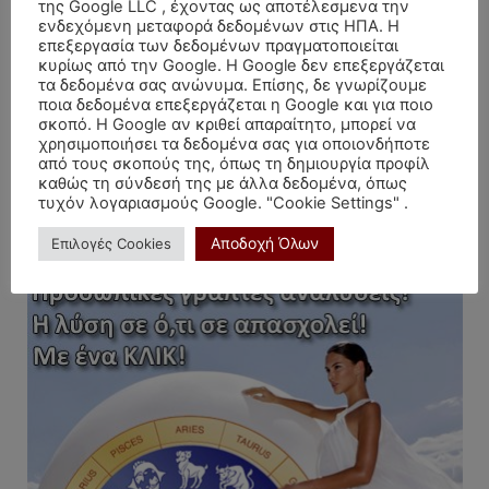
της Google LLC , έχοντας ως αποτέλεσμενα την
Πολύ πριν από τη σύνοδο του Ιουλίου 2026, το myHoroscope είχε
ενδεχόμενη μεταφορά δεδομένων στις ΗΠΑ. Η
δημοσιεύσει ένα εκτενές άρθρο...
επεξεργασία των δεδομένων πραγματοποιείται
κυρίως από την Google. Η Google δεν επεξεργάζεται
τα δεδομένα σας ανώνυμα. Επίσης, δε γνωρίζουμε
ποια δεδομένα επεξεργάζεται η Google και για ποιο
Σας αρέσει η δουλειά μας, υποστηρίξτε μας!
σκοπό. Η Google αν κριθεί απαραίτητο, μπορεί να
χρησιμοποιήσει τα δεδομένα σας για οποιονδήποτε
από τους σκοπούς της, όπως τη δημιουργία προφίλ
καθώς τη σύνδεσή της με άλλα δεδομένα, όπως
τυχόν λογαριασμούς Google. "Cookie Settings" .
ΜΕΓΑΛΗ ΕΥΚΑΙΡΙΑ (πατήστε)
Αποδοχή Όλων
Επιλογές Cookies