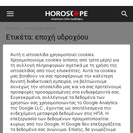
Ετικέτες
εποχή υδροχόου
Ετικέτα: εποχή υδροχόου
Αστρολογικά δρώμενα
Αυτή η ιστοσελίδα χρησιμοποιεί cookies.
Χρησιμοποιούμε cookies (επίσης από τρίτα μέρη) για
Η Εποχή του Υδροχόου και τα σημεία των
τη συλλογή πληροφοριών σχετικά με τη χρήση της
καιρών
ιστοσελίδας από τους επισκέπτες. Αυτά τα cookies
μας βοηθούν να σας προσφέρουμε την καλύτερη
Πολλά έχουν ακουστεί και ακούγονται γιά την Εποχή του
δυνατή διαδικτυακή εμπειρία, να βελτιώνουμε
Υδροχόου, ελάχιστα όμως ειναι αυτά που ο κόσμος μπορεί αυτή
συνεχώς την ιστοσελίδα μας και να σας προτείνουμε
την στιγμή να φανταστεί, για...
προσφορές προσαρμοσμένες στα ενδιαφέροντά σας.
Συγκεκριμένα, συλλέγουμε τα δεδομένα των
χρηστών σας χρησιμοποιώντας το Google Analytics
της Google LLC , έχοντας ως αποτέλεσμενα την
Σας αρέσει η δουλειά μας, υποστηρίξτε μας!
ενδεχόμενη μεταφορά δεδομένων στις ΗΠΑ. Η
επεξεργασία των δεδομένων πραγματοποιείται
κυρίως από την Google. Η Google δεν επεξεργάζεται
τα δεδομένα σας ανώνυμα. Επίσης, δε γνωρίζουμε