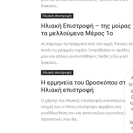
διακαώς...
Ηλιακή επιστροφή
Ηλιακή Επιστροφή – της μοίρας
τα μελλούμενα Μέρος 1ο
Ας πάρουμε τα πράγματα από την αρχή. Έπεσες σε
αυτές τις γραμμές τυχαία; Ξεπρόβαλαν οι αράδες
μου και απλώς κοντοστάθηκες; Ήρθες εδώ γιατί
διακαώς...
Ηλιακή επιστροφή
Η ερμηνεία του Ωροσκόπου στην
(ε
Ηλιακή επιστροφή
χ
Ο χάρτης της Ηλιακής επιστροφής καταστρώνεται 
ε
στιγμή που ο Ήλιος επιστρέφει ακριβώς στη
γενέθλια θέση του και αποτυπώνει γεγονότα /
προοπτικές που θα...
χ