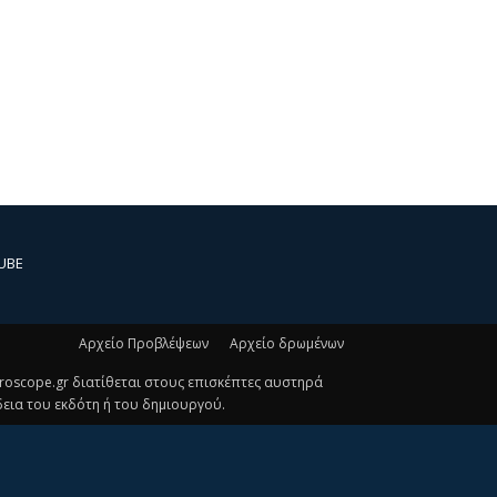
UBE
Αρχείο Προβλέψεων
Αρχείο δρωμένων
oroscope.gr διατίθεται στους επισκέπτες αυστηρά
εια του εκδότη ή του δημιουργού.