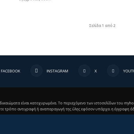
Σελίδα 1 από 2
FACEBOOK
INSTAGRAM
X
YOUT
κά δικαιώματα είναι κατοχυρωμένα. Το περιεχόμενο των ιστοσελίδων του myh
τε τρόπο αντιγραφή ή αναπαραγωγή της ύλης εφόσον υπάρχει η έγγραφη άδ