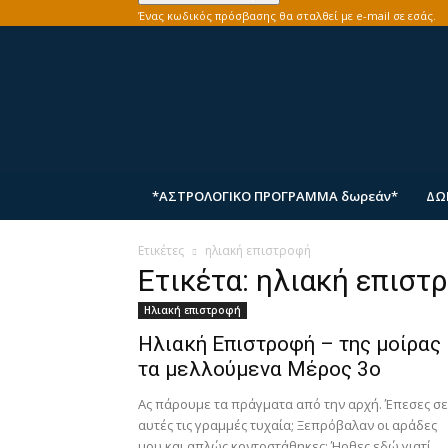
Ένας κωδικός πρόσβασης θα σταλθεί με e-mail σε εσάς.
αστρολογία
myhoroscope
*ΑΣΤΡΟΛΟΓΙΚΟ ΠΡΟΓΡΑΜΜΑ δωρεάν*
ΔΩ
Ετικέτες
ηλιακή επιστροφή
Ετικέτα: ηλιακή επιστ
Ηλιακή επιστροφή
Ηλιακή Επιστροφή – της μοίρας
τα μελλούμενα Μέρος 3ο
Ας πάρουμε τα πράγματα από την αρχή. Έπεσες σε
αυτές τις γραμμές τυχαία; Ξεπρόβαλαν οι αράδες
μου και απλώς κοντοστάθηκες; Ήρθες εδώ γιατί