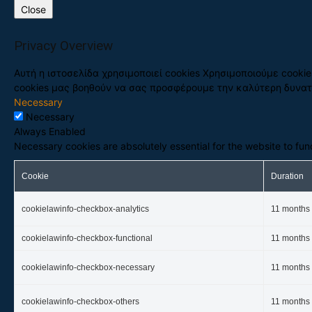
Close
Privacy Overview
Αυτή η ιστοσελίδα χρησιμοποιεί cookies Χρησιμοποιούμε cookie
cookies μας βοηθούν να σας προσφέρουμε την καλύτερη δυνατ
Necessary
Necessary
Always Enabled
Necessary cookies are absolutely essential for the website to fun
Cookie
Duration
cookielawinfo-checkbox-analytics
11 months
cookielawinfo-checkbox-functional
11 months
cookielawinfo-checkbox-necessary
11 months
cookielawinfo-checkbox-others
11 months