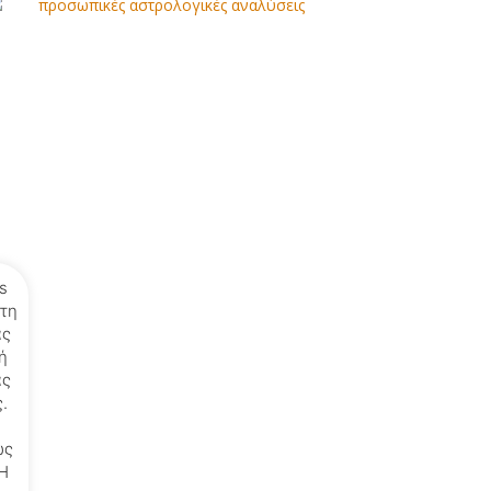
s
 τη
ας
ή
ας
.
ως
Η