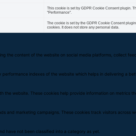
This cookie is set by GDPR Cookie Consent plugin. The
"Performance".
The cookie is set by the GDPR Cookie Consent plugin a
cookies. It does not store any personal data.
aring the content of the website on social media platforms, collect fe
erformance indexes of the website which helps in delivering a bette
th the website. These cookies help provide information on metrics the
 ads and marketing campaigns. These cookies track visitors across w
d have not been classified into a category as yet.