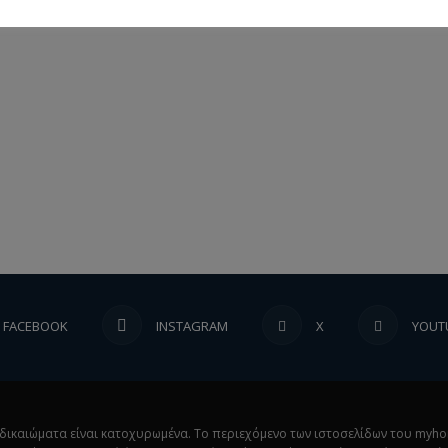
FACEBOOK
INSTAGRAM
X
YOUT
κά δικαιώματα είναι κατοχυρωμένα. Το περιεχόμενο των ιστοσελίδων του myh