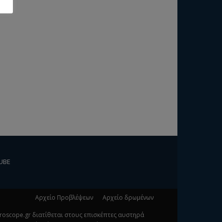
UBE
Αρχείο Προβλέψεων
Αρχείο δρωμένων
oroscope.gr διατίθεται στους επισκέπτες αυστηρά