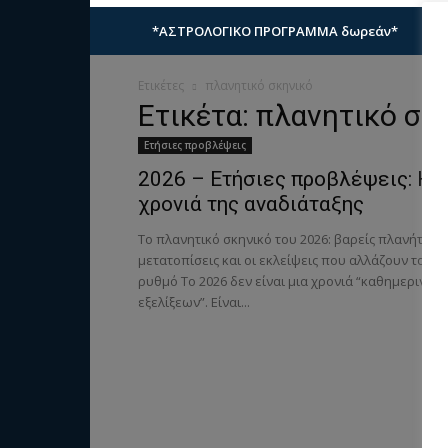
*ΑΣΤΡΟΛΟΓΙΚΟ ΠΡΟΓΡΑΜΜΑ δωρεάν*
ΔΩ
Ετικέτες
πλανητικό σκηνικό
Ετικέτα: πλανητικό σκ
Ετήσιες προβλέψεις
2026 – Ετήσιες προβλέψεις: Η
χρονιά της αναδιάταξης
Το πλανητικό σκηνικό του 2026: βαρείς πλανήτες,
μετατοπίσεις και οι εκλείψεις που αλλάζουν τον
ρυθμό Το 2026 δεν είναι μια χρονιά “καθημερινών
εξελίξεων”. Είναι...