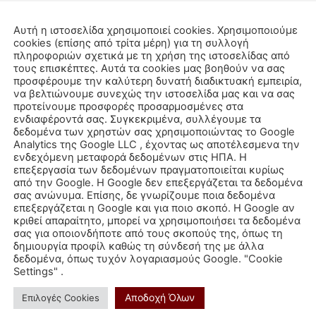
ΡΕΑΝ Αναλύσεις
ΔΩΡΕΑΝ χάρτες
Προσωπικές Προβλέψεις
Αυτή η ιστοσελίδα χρησιμοποιεί cookies. Χρησιμοποιούμε
cookies (επίσης από τρίτα μέρη) για τη συλλογή
πληροφοριών σχετικά με τη χρήση της ιστοσελίδας από
τους επισκέπτες. Αυτά τα cookies μας βοηθούν να σας
ηνικό
προσφέρουμε την καλύτερη δυνατή διαδικτυακή εμπειρία,
να βελτιώνουμε συνεχώς την ιστοσελίδα μας και να σας
προτείνουμε προσφορές προσαρμοσμένες στα
ενδιαφέροντά σας. Συγκεκριμένα, συλλέγουμε τα
δεδομένα των χρηστών σας χρησιμοποιώντας το Google
Analytics της Google LLC , έχοντας ως αποτέλεσμενα την
ενδεχόμενη μεταφορά δεδομένων στις ΗΠΑ. Η
επεξεργασία των δεδομένων πραγματοποιείται κυρίως
από την Google. Η Google δεν επεξεργάζεται τα δεδομένα
σας ανώνυμα. Επίσης, δε γνωρίζουμε ποια δεδομένα
επεξεργάζεται η Google και για ποιο σκοπό. Η Google αν
κριθεί απαραίτητο, μπορεί να χρησιμοποιήσει τα δεδομένα
σας για οποιονδήποτε από τους σκοπούς της, όπως τη
δημιουργία προφίλ καθώς τη σύνδεσή της με άλλα
δεδομένα, όπως τυχόν λογαριασμούς Google. "Cookie
Settings" .
Αποδοχή Όλων
Επιλογές Cookies