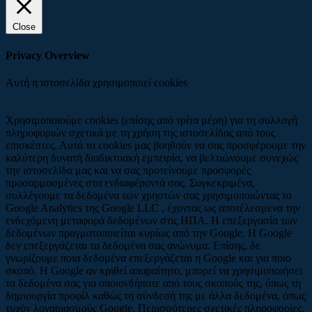
Close
Privacy Overview
Αυτή η ιστοσελίδα χρησιμοποιεί cookies
Χρησιμοποιούμε cookies (επίσης από τρίτα μέρη) για τη συλλογή
πληροφοριών σχετικά με τη χρήση της ιστοσελίδας από τους
επισκέπτες. Αυτά τα cookies μας βοηθούν να σας προσφέρουμε την
καλύτερη δυνατή διαδικτυακή εμπειρία, να βελτιώνουμε συνεχώς
την ιστοσελίδα μας και να σας προτείνουμε προσφορές
προσαρμοσμένες στα ενδιαφέροντά σας. Συγκεκριμένα,
συλλέγουμε τα δεδομένα των χρηστών σας χρησιμοποιώντας το
Google Analytics της Google LLC , έχοντας ως αποτέλεσμενα την
ενδεχόμενη μεταφορά δεδομένων στις ΗΠΑ. Η επεξεργασία των
δεδομένων πραγματοποιείται κυρίως από την Google. Η Google
δεν επεξεργάζεται τα δεδομένα σας ανώνυμα. Επίσης, δε
γνωρίζουμε ποια δεδομένα επεξεργάζεται η Google και για ποιο
σκοπό. Η Google αν κριθεί απαραίτητο, μπορεί να χρησιμοποιήσει
τα δεδομένα σας για οποιονδήποτε από τους σκοπούς της, όπως τη
δημιουργία προφίλ καθώς τη σύνδεσή της με άλλα δεδομένα, όπως
τυχόν λογαριασμούς Google. Περισσότερες σχετικές πληροφορίες,