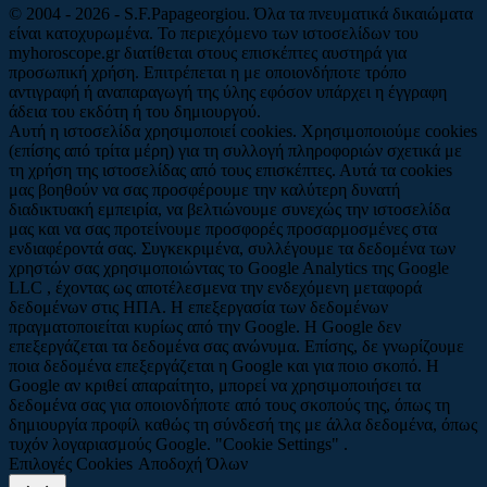
© 2004 - 2026 - S.F.Papageorgiou. Όλα τα πνευματικά δικαιώματα
είναι κατοχυρωμένα. Το περιεχόμενο των ιστοσελίδων του
myhoroscope.gr διατίθεται στους επισκέπτες αυστηρά για
προσωπική χρήση. Επιτρέπεται η με οποιονδήποτε τρόπο
αντιγραφή ή αναπαραγωγή της ύλης εφόσον υπάρχει η έγγραφη
άδεια του εκδότη ή του δημιουργού.
Αυτή η ιστοσελίδα χρησιμοποιεί cookies. Χρησιμοποιούμε cookies
(επίσης από τρίτα μέρη) για τη συλλογή πληροφοριών σχετικά με
τη χρήση της ιστοσελίδας από τους επισκέπτες. Αυτά τα cookies
μας βοηθούν να σας προσφέρουμε την καλύτερη δυνατή
διαδικτυακή εμπειρία, να βελτιώνουμε συνεχώς την ιστοσελίδα
μας και να σας προτείνουμε προσφορές προσαρμοσμένες στα
ενδιαφέροντά σας. Συγκεκριμένα, συλλέγουμε τα δεδομένα των
χρηστών σας χρησιμοποιώντας το Google Analytics της Google
LLC , έχοντας ως αποτέλεσμενα την ενδεχόμενη μεταφορά
δεδομένων στις ΗΠΑ. Η επεξεργασία των δεδομένων
πραγματοποιείται κυρίως από την Google. Η Google δεν
επεξεργάζεται τα δεδομένα σας ανώνυμα. Επίσης, δε γνωρίζουμε
ποια δεδομένα επεξεργάζεται η Google και για ποιο σκοπό. Η
Google αν κριθεί απαραίτητο, μπορεί να χρησιμοποιήσει τα
δεδομένα σας για οποιονδήποτε από τους σκοπούς της, όπως τη
δημιουργία προφίλ καθώς τη σύνδεσή της με άλλα δεδομένα, όπως
τυχόν λογαριασμούς Google. "Cookie Settings" .
Επιλογές Cookies
Αποδοχή Όλων