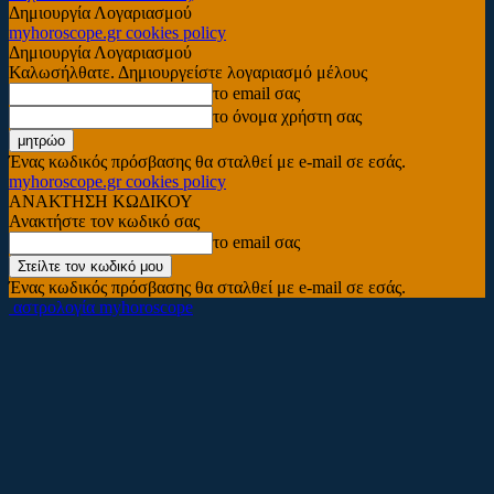
Δημιουργία Λογαριασμού
myhoroscope.gr cookies policy
Δημιουργία Λογαριασμού
Καλωσήλθατε. Δημιουργείστε λογαριασμό μέλους
το email σας
το όνομα χρήστη σας
Ένας κωδικός πρόσβασης θα σταλθεί με e-mail σε εσάς.
myhoroscope.gr cookies policy
ΑΝΑΚΤΗΣΗ ΚΩΔΙΚΟΥ
Ανακτήστε τον κωδικό σας
το email σας
Ένας κωδικός πρόσβασης θα σταλθεί με e-mail σε εσάς.
αστρολογία myhoroscope