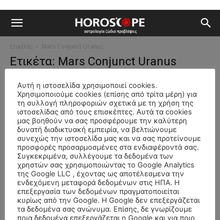
Ετικέτες
Mars Conjunct Uranus
Ετικέτα: Mars Conjunct Uranus
Αστρολογικά δρώμενα
Αυτή η ιστοσελίδα χρησιμοποιεί cookies.
Η Σύνοδος Άρη–Ουρανού στους Διδύμους
Χρησιμοποιούμε cookies (επίσης από τρίτα μέρη) για
(4 Ιουλίου 2026)
τη συλλογή πληροφοριών σχετικά με τη χρήση της
ιστοσελίδας από τους επισκέπτες. Αυτά τα cookies
Τι έγραφε το myHoroscope για τον συνδυασμό Άρη – Ουρανού
μας βοηθούν να σας προσφέρουμε την καλύτερη
δυνατή διαδικτυακή εμπειρία, να βελτιώνουμε
Πολύ πριν από τη σύνοδο του Ιουλίου 2026, το myHoroscope είχε
συνεχώς την ιστοσελίδα μας και να σας προτείνουμε
δημοσιεύσει ένα εκτενές άρθρο...
προσφορές προσαρμοσμένες στα ενδιαφέροντά σας.
Συγκεκριμένα, συλλέγουμε τα δεδομένα των
χρηστών σας χρησιμοποιώντας το Google Analytics
Σας αρέσει η δουλειά μας, υποστηρίξτε μας!
της Google LLC , έχοντας ως αποτέλεσμενα την
ενδεχόμενη μεταφορά δεδομένων στις ΗΠΑ. Η
επεξεργασία των δεδομένων πραγματοποιείται
κυρίως από την Google. Η Google δεν επεξεργάζεται
τα δεδομένα σας ανώνυμα. Επίσης, δε γνωρίζουμε
ποια δεδομένα επεξεργάζεται η Google και για ποιο