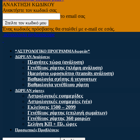
ΑΝΑΚΤΗΣΗ ΚΩΔΙΚΟΥ
Ανακτήστε τον κωδικό σας
το email σας
Ένας κωδικός πρόσβασης θα σταλθεί με e-mail σε εσάς.
αστρολογία myhoroscope
*ΑΣΤΡΟΛΟΓΙΚΟ ΠΡΟΓΡΑΜΜΑ δωρεάν*
ΔΩΡΕΑΝ Αναλύσεις
Πλανήτες τώρα (ανάλυση)
Γενέθλιος χάρτης (πλήρη ανάλυση)
Ημερήσιο ωροσκόπιο (transits ανάλυση)
Βαθμολογία σχέσης ή γεγονοτων
Βαθμολογία γενέθλιου χάρτη
ΔΩΡΕΑΝ χάρτες
Αστρολογικές εφημερίδες
Αστρολογικές εφημερίες (νέο)
Εκλείψεις 1500 – 2099
Γενέθλιος χάρτης (επιλογή σωμάτων)
Γενέθλιος χάρτης 360 μοιρών
Σελήνη ΚΠ + Πλ. ώρες
Προσωπικές Προβλέψεις