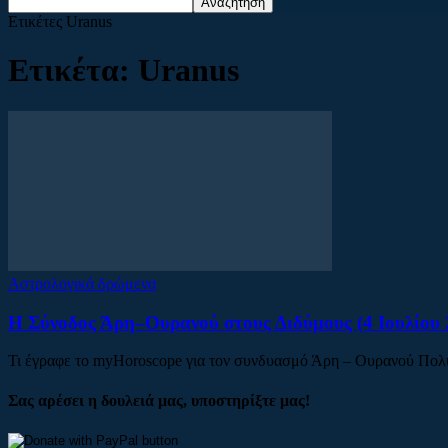
Ετικέτες
Uranus
Ετικέτα: Uranus
Αστρολογικά δρώμενα
Η Σύνοδος Άρη–Ουρανού στους Διδύμους (4 Ιουλίου 
Τι έγραφε το myHoroscope για τον συνδυασμό Άρη – Ουρανού Πολύ π
Σας αρέσει η δουλειά μας, υποστηρίξτε μας!