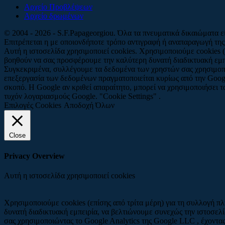
Αρχείο Προβλέψεων
Αρχείο δρωμένων
© 2004 - 2026 - S.F.Papageorgiou. Όλα τα πνευματικά δικαιώματα 
Επιτρέπεται η με οποιονδήποτε τρόπο αντιγραφή ή αναπαραγωγή της
Αυτή η ιστοσελίδα χρησιμοποιεί cookies. Χρησιμοποιούμε cookies (
βοηθούν να σας προσφέρουμε την καλύτερη δυνατή διαδικτυακή εμπ
Συγκεκριμένα, συλλέγουμε τα δεδομένα των χρηστών σας χρησιμοπ
επεξεργασία των δεδομένων πραγματοποιείται κυρίως από την Googl
σκοπό. Η Google αν κριθεί απαραίτητο, μπορεί να χρησιμοποιήσει 
τυχόν λογαριασμούς Google. "Cookie Settings" .
Επιλογές Cookies
Αποδοχή Όλων
Close
Privacy Overview
Αυτή η ιστοσελίδα χρησιμοποιεί cookies
Χρησιμοποιούμε cookies (επίσης από τρίτα μέρη) για τη συλλογή π
δυνατή διαδικτυακή εμπειρία, να βελτιώνουμε συνεχώς την ιστοσε
σας χρησιμοποιώντας το Google Analytics της Google LLC , έχοντ