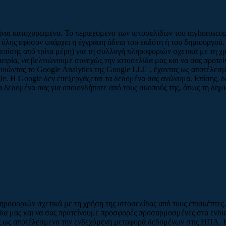
είναι κατοχυρωμένα. Το περιεχόμενο των ιστοσελίδων του myhoroscop
 ύλης εφόσον υπάρχει η έγγραφη άδεια του εκδότη ή του δημιουργού.
επίσης από τρίτα μέρη) για τη συλλογή πληροφοριών σχετικά με τη χρ
ειρία, να βελτιώνουμε συνεχώς την ιστοσελίδα μας και να σας προτ
οιώντας το Google Analytics της Google LLC , έχοντας ως αποτέλε
e. Η Google δεν επεξεργάζεται τα δεδομένα σας ανώνυμα. Επίσης, δε
τα δεδομένα σας για οποιονδήποτε από τους σκοπούς της, όπως τη δη
ληροφοριών σχετικά με τη χρήση της ιστοσελίδας από τους επισκέπτε
λίδα μας και να σας προτείνουμε προσφορές προσαρμοσμένες στα ενδ
ας ως αποτέλεσμενα την ενδεχόμενη μεταφορά δεδομένων στις ΗΠΑ. 