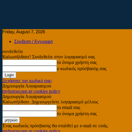
Friday, August 7, 2026
Σύνδεση / Εγγραφή
συνδεθείτε
Καλωσήλθατε! Συνδεθείτε στον λογαριασμό σας
το όνομα χρήστη σας
ο κωδικός πρόσβασης σας
Ξεχάσατε τον κωδικό σας;
Δημιουργία Λογαριασμού
myhoroscope.gr cookies policy
Δημιουργία Λογαριασμού
Καλωσήλθατε. Δημιουργείστε λογαριασμό μέλους
το email σας
το όνομα χρήστη σας
Ένας κωδικός πρόσβασης θα σταλθεί με e-mail σε εσάς.
myhoroscope.gr cookies policy