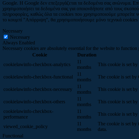
Google. Η Google δεν επεξεργάζεται τα δεδομένα σας ανώνυμα. Επίσ
χρησιμοποιήσει τα δεδομένα σας για οποιονδήποτε από τους σκοπού
πληροφορίες, καθώς όλα τα cookies που χρησιμοποιούμε μπορείτε 
το κουμπί "Απόρριψη", θα χρησιμοποιήσουμε μόνο τεχνικά cookies πο
Necessary
Necessary
Always Enabled
Necessary cookies are absolutely essential for the website to function
Cookie
Duration
11
cookielawinfo-checkbox-analytics
This cookie is set b
months
11
cookielawinfo-checkbox-functional
The cookie is set by
months
11
cookielawinfo-checkbox-necessary
This cookie is set b
months
11
cookielawinfo-checkbox-others
This cookie is set b
months
cookielawinfo-checkbox-
11
This cookie is set b
performance
months
11
The cookie is set by
viewed_cookie_policy
months
data.
Functional