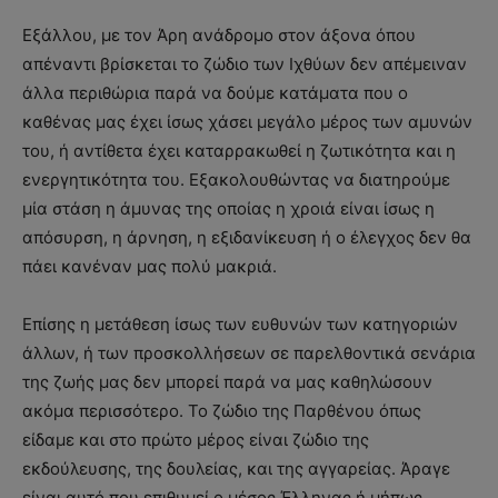
Εξάλλου, με τον Άρη ανάδρομο στον άξονα όπου
απέναντι βρίσκεται το ζώδιο των Ιχθύων δεν απέμειναν
άλλα περιθώρια παρά να δούμε κατάματα που ο
καθένας μας έχει ίσως χάσει μεγάλο μέρος των αμυνών
του, ή αντίθετα έχει καταρρακωθεί η ζωτικότητα και η
ενεργητικότητα του. Εξακολουθώντας να διατηρούμε
μία στάση η άμυνας της οποίας η χροιά είναι ίσως η
απόσυρση, η άρνηση, η εξιδανίκευση ή ο έλεγχος δεν θα
πάει κανέναν μας πολύ μακριά.
Επίσης η μετάθεση ίσως των ευθυνών των κατηγοριών
άλλων, ή των προσκολλήσεων σε παρελθοντικά σενάρια
της ζωής μας δεν μπορεί παρά να μας καθηλώσουν
ακόμα περισσότερο. Το ζώδιο της Παρθένου όπως
είδαμε και στο πρώτο μέρος είναι ζώδιο της
εκδούλευσης, της δουλείας, και της αγγαρείας. Άραγε
είναι αυτό που επιθυμεί ο μέσος Έλληνας ή μήπως