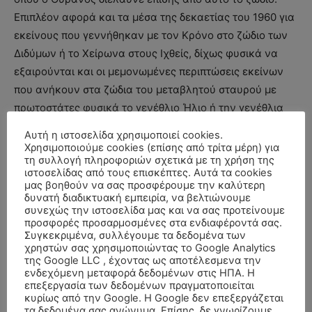
Επιπλέον αφορά και τα μέσα της δεκαετίας του 1960 για
εκείνους που γεννήθηκαν με τον Κρόνο στο ζώδιο των
Διδύμων ή το Χείρωνα στους Ιχθείς, δίχως φυσικά να
εξαιρούνται και οι μεμονωμένες περιπτώσεις εκείνων
που ανήκουν στα ζώδια του μεταβλητού σταυρού με
πρωτοστάτες φυσικά το γενέθλιο Ήλιο ή την γενέθλια
Σελήνη επίσης στο ζώδιο της Παρθένου.
Αυτή η ιστοσελίδα χρησιμοποιεί cookies.
Χρησιμοποιούμε cookies (επίσης από τρίτα μέρη) για
τη συλλογή πληροφοριών σχετικά με τη χρήση της
Αυτό δεν σημαίνει πως ειδικά για τους γεννημένους την
ιστοσελίδας από τους επισκέπτες. Αυτά τα cookies
δεκαετία του 60 θα χρειαστεί να λάβουν καίριες
μας βοηθούν να σας προσφέρουμε την καλύτερη
δυνατή διαδικτυακή εμπειρία, να βελτιώνουμε
αποφάσεις, να αλλάξουν ίσως τον ρου της άμυνας ή της
συνεχώς την ιστοσελίδα μας και να σας προτείνουμε
δραστηριοποίησης τους. Σίγουρα όμως θα χρειαστεί να
προσφορές προσαρμοσμένες στα ενδιαφέροντά σας.
μπουν σε ροή ανασύνταξης δυνάμεων. Φυσικά μη
Συγκεκριμένα, συλλέγουμε τα δεδομένα των
χρηστών σας χρησιμοποιώντας το Google Analytics
εξαιρετέοι είμαστε όλοι μας καθώς εν μέσω της
της Google LLC , έχοντας ως αποτέλεσμενα την
παγκόσμιας κρίσης πρέπει να ανασκουμπωθούμε να
ενδεχόμενη μεταφορά δεδομένων στις ΗΠΑ. Η
επεξεργασία των δεδομένων πραγματοποιείται
ξεσκαρτάρουμε τα ξερά από τα χλωρά, και να
κυρίως από την Google. Η Google δεν επεξεργάζεται
μεταθέσουμε τις άμυνες μας και όλη μας την ενέργεια
τα δεδομένα σας ανώνυμα. Επίσης, δε γνωρίζουμε