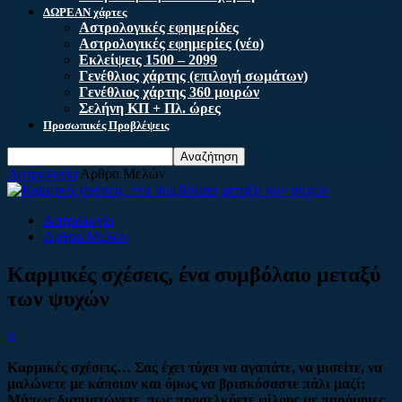
ΔΩΡΕΑΝ χάρτες
Αστρολογικές εφημερίδες
Αστρολογικές εφημερίες (νέο)
Εκλείψεις 1500 – 2099
Γενέθλιος χάρτης (επιλογή σωμάτων)
Γενέθλιος χάρτης 360 μοιρών
Σελήνη ΚΠ + Πλ. ώρες
Προσωπικές Προβλέψεις
Αστρολογία
Αρθρα Μελών
Αστρολογία
Αρθρα Μελών
Καρμικές σχέσεις, ένα συμβόλαιο μεταξύ
των ψυχών
0
Καρμικές σχέσεις… Σας έχει τύχει να αγαπάτε, να μισείτε, να
μαλώνετε με κάποιον και όμως να βρισκόσαστε πάλι μαζί;
Μήπως διαπιστώνετε, πως προσελκύετε φίλους με παρόμοιες