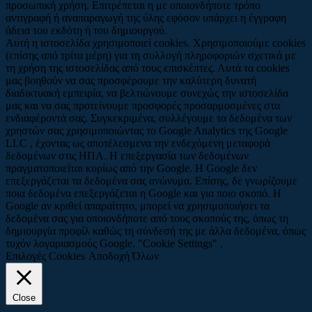
προσωπική χρήση. Επιτρέπεται η με οποιονδήποτε τρόπο
αντιγραφή ή αναπαραγωγή της ύλης εφόσον υπάρχει η έγγραφη
άδεια του εκδότη ή του δημιουργού.
Αυτή η ιστοσελίδα χρησιμοποιεί cookies. Χρησιμοποιούμε cookies
(επίσης από τρίτα μέρη) για τη συλλογή πληροφοριών σχετικά με
τη χρήση της ιστοσελίδας από τους επισκέπτες. Αυτά τα cookies
μας βοηθούν να σας προσφέρουμε την καλύτερη δυνατή
διαδικτυακή εμπειρία, να βελτιώνουμε συνεχώς την ιστοσελίδα
μας και να σας προτείνουμε προσφορές προσαρμοσμένες στα
ενδιαφέροντά σας. Συγκεκριμένα, συλλέγουμε τα δεδομένα των
χρηστών σας χρησιμοποιώντας το Google Analytics της Google
LLC , έχοντας ως αποτέλεσμενα την ενδεχόμενη μεταφορά
δεδομένων στις ΗΠΑ. Η επεξεργασία των δεδομένων
πραγματοποιείται κυρίως από την Google. Η Google δεν
επεξεργάζεται τα δεδομένα σας ανώνυμα. Επίσης, δε γνωρίζουμε
ποια δεδομένα επεξεργάζεται η Google και για ποιο σκοπό. Η
Google αν κριθεί απαραίτητο, μπορεί να χρησιμοποιήσει τα
δεδομένα σας για οποιονδήποτε από τους σκοπούς της, όπως τη
δημιουργία προφίλ καθώς τη σύνδεσή της με άλλα δεδομένα, όπως
τυχόν λογαριασμούς Google. "Cookie Settings" .
Επιλογές Cookies
Αποδοχή Όλων
Close