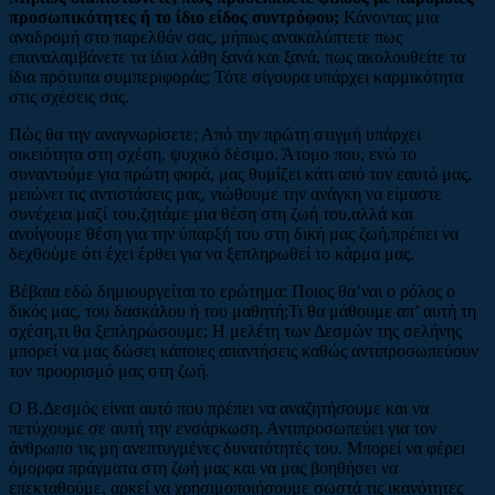
προσωπικότητες ή το ίδιο είδος συντρόφου;
Κάνοντας μια
αναδρομή στο παρελθόν σας, μήπως ανακαλύπτετε πως
επαναλαμβάνετε τα ίδια λάθη ξανά και ξανά, πως ακολουθείτε τα
ίδια πρότυπα συμπεριφοράς; Τότε σίγουρα υπάρχει καρμικότητα
στις σχέσεις σας.
Πώς θα την αναγνωρίσετε; Από την πρώτη στιγμή υπάρχει
οικειότητα στη σχέση, ψυχικό δέσιμο. Άτομο που, ενώ το
συναντούμε για πρώτη φορά, μας θυμίζει κάτι από τον εαυτό μας,
μειώνει τις αντιστάσεις μας, νιώθουμε την ανάγκη να είμαστε
συνέχεια μαζί του,ζητάμε μια θέση στη ζωή του,αλλά και
ανοίγουμε θέση για την ύπαρξή του στη δική μας ζωή,πρέπει να
δεχθούμε ότι έχει έρθει για να ξεπληρωθεί το κάρμα μας.
Βέβαια εδώ δημιουργείται το ερώτημα: Ποιος θα’ναι ο ρόλος ο
δικός μας, του δασκάλου ή του μαθητή;Τι θα μάθουμε απ’ αυτή τη
σχέση,τι θα ξεπληρώσουμε; Η μελέτη των Δεσμών της σελήνης
μπορεί να μας δώσει κάποιες απαντήσεις καθώς αντιπροσωπεύουν
τον προορισμό μας στη ζωή.
Ο Β.Δεσμός είναι αυτό που πρέπει να αναζητήσουμε και να
πετύχουμε σε αυτή την ενσάρκωση. Αντιπροσωπεύει για τον
άνθρωπο τις μη ανεπτυγμένες δυνατότητές του. Μπορεί να φέρει
όμορφα πράγματα στη ζωή μας και να μας βοηθήσει να
επεκταθούμε, αρκεί να χρησιμοποιήσουμε σωστά τις ικανότητες