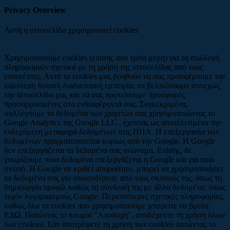
Privacy Overview
Αυτή η ιστοσελίδα χρησιμοποιεί cookies
Χρησιμοποιούμε cookies (επίσης από τρίτα μέρη) για τη συλλογή
πληροφοριών σχετικά με τη χρήση της ιστοσελίδας από τους
επισκέπτες. Αυτά τα cookies μας βοηθούν να σας προσφέρουμε την
καλύτερη δυνατή διαδικτυακή εμπειρία, να βελτιώνουμε συνεχώς
την ιστοσελίδα μας και να σας προτείνουμε προσφορές
προσαρμοσμένες στα ενδιαφέροντά σας. Συγκεκριμένα,
συλλέγουμε τα δεδομένα των χρηστών σας χρησιμοποιώντας το
Google Analytics της Google LLC , έχοντας ως αποτέλεσμενα την
ενδεχόμενη μεταφορά δεδομένων στις ΗΠΑ. Η επεξεργασία των
δεδομένων πραγματοποιείται κυρίως από την Google. Η Google
δεν επεξεργάζεται τα δεδομένα σας ανώνυμα. Επίσης, δε
γνωρίζουμε ποια δεδομένα επεξεργάζεται η Google και για ποιο
σκοπό. Η Google αν κριθεί απαραίτητο, μπορεί να χρησιμοποιήσει
τα δεδομένα σας για οποιονδήποτε από τους σκοπούς της, όπως τη
δημιουργία προφίλ καθώς τη σύνδεσή της με άλλα δεδομένα, όπως
τυχόν λογαριασμούς Google. Περισσότερες σχετικές πληροφορίες,
καθώς όλα τα cookies που χρησιμοποιούμε μπορείτε να βρείτε
ΕΔΩ. Πατώντας το κουμπί "Αποδοχή", αποδέχεστε τη χρήση όλων
των cookies. Εάν αποτρέψετε τη χρήση των cookies πατώντας το