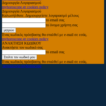
Δημιουργία Λογαριασμού
myhoroscope.gr cookies policy
Δημιουργία Λογαριασμού
Καλωσήλθατε. Δημιουργείστε λογαριασμό μέλους
το email σας
το όνομα χρήστη σας
Ένας κωδικός πρόσβασης θα σταλθεί με e-mail σε εσάς.
myhoroscope.gr cookies policy
ΑΝΑΚΤΗΣΗ ΚΩΔΙΚΟΥ
Ανακτήστε τον κωδικό σας
το email σας
Ένας κωδικός πρόσβασης θα σταλθεί με e-mail σε εσάς.
αστρολογία myhoroscope