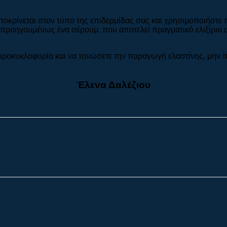
οκρίνεται στον τύπο της επιδερμίδας σας και χρησιμοποιήστε 
τε προηγουμένως ένα σέρουμ, που αποτελεί πραγματικό ελιξίρι
ικροκυκλοφορία και να τονώσετε την παραγωγή ελαστίνης, μην παρ
Έλενα Δαλέζιου