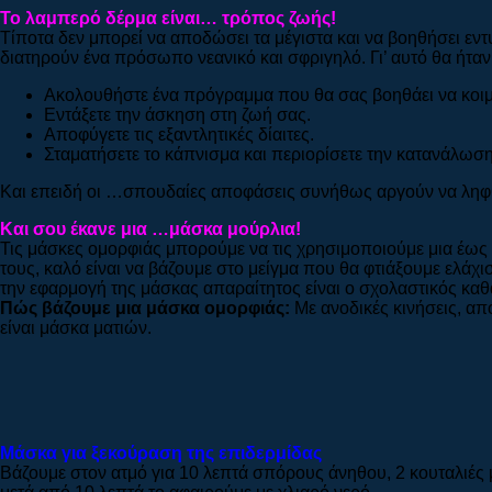
Το λαμπερό δέρμα είναι… τρόπος ζωής!
Τίποτα δεν μπορεί να αποδώσει τα μέγιστα και να βοηθήσει εν
διατηρούν ένα πρόσωπο νεανικό και σφριγηλό. Γι’ αυτό θα ήταν
Ακολουθήστε ένα πρόγραμμα που θα σας βοηθάει να κοιμά
Εντάξετε την άσκηση στη ζωή σας.
Αποφύγετε τις εξαντλητικές δίαιτες.
Σταματήσετε το κάπνισμα και περιορίσετε την κατανάλωση
Και επειδή οι …σπουδαίες αποφάσεις συνήθως αργούν να ληφθο
Και σου έκανε μια …μάσκα μούρλια!
Τις μάσκες ομορφιάς μπορούμε να τις χρησιμοποιούμε μια έω
τους, καλό είναι να βάζουμε στο μείγμα που θα φτιάξουμε ελά
την εφαρμογή της μάσκας απαραίτητος είναι ο σχολαστικός καθ
Πώς βάζουμε μια μάσκα ομορφιάς:
Με ανοδικές κινήσεις, από
είναι μάσκα ματιών.
Μάσκα για ξεκούραση της επιδερμίδας
Βάζουμε στον ατμό για 10 λεπτά σπόρους άνηθου, 2 κουταλιές 