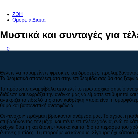
ΖΩΗ
Ομορφια Διαιτα
Μυστικά και συνταγές για τέλ
0
Θέλετε να παραμείνετε φρέσκιες και δροσερές, προλαμβάνοντας
Τα θεαματικά αποτελέσματα στην επιδερμίδα σας θα σας ξαφνι
Το πρόσωπο αναμφίβολα αποτελεί το πρωταρχικό σημείο αναφο
διάθεση και εκφράζει την ανάγκη μας να είμαστε επιθυμητοί κα
αντικρίζει το είδωλό της στον καθρέφτη «ποια είναι η ομορφότε
θυμό και βασανιστική ανασφάλεια.
Οι «ένοχοι» πράγματι βρίσκονται ανάμεσά μας. Το άγχος, η κα
επιβαρύνοντας την μέχρι και πέντε επιπλέον χρόνια, ενώ το κά
δείχνει θαμπή και άτονη. Φυσικά και το ίδιο το πέρασμα του χ
έντονες ρυτίδες. Τι μπορούμε να κάνουμε; Σίγουρα όχι κάποια