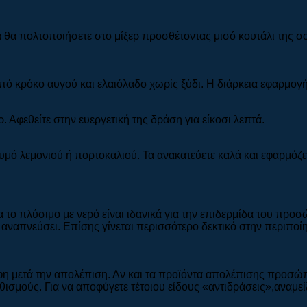
α θα πολτοποιήσετε στο μίξερ προσθέτοντας μισό κουτάλι της σ
πό κρόκο αυγού και ελαιόλαδο χωρίς ξύδι. Η διάρκεια εφαρμογής
 Αφεθείτε στην ευεργετική της δράση για είκοσι λεπτά.
χυμό λεμονιού ή πορτοκαλιού. Τα ανακατεύετε καλά και εφαρμόζετ
α το πλύσιμο με νερό είναι ιδανικά για την επιδερμίδα του προσ
α αναπνεύσει. Επίσης γίνεται περισσότερο δεκτικό στην περιπο
φη μετά την απολέπιση. Αν και τα προϊόντα απολέπισης προσώπ
ρεθισμούς. Για να αποφύγετε τέτοιου είδους «αντιδράσεις»,αναμ