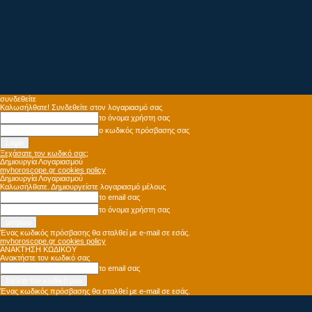
συνδεθείτε
Καλωσήλθατε! Συνδεθείτε στον λογαριασμό σας
το όνομα χρήστη σας
ο κωδικός πρόσβασης σας
Ξεχάσατε τον κωδικό σας;
Δημιουργία Λογαριασμού
myhoroscope.gr cookies policy
Δημιουργία Λογαριασμού
Καλωσήλθατε. Δημιουργείστε λογαριασμό μέλους
το email σας
το όνομα χρήστη σας
Ένας κωδικός πρόσβασης θα σταλθεί με e-mail σε εσάς.
myhoroscope.gr cookies policy
ΑΝΑΚΤΗΣΗ ΚΩΔΙΚΟΥ
Ανακτήστε τον κωδικό σας
το email σας
Ένας κωδικός πρόσβασης θα σταλθεί με e-mail σε εσάς.