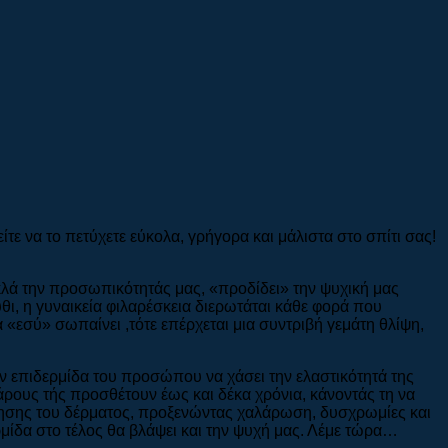
ε να το πετύχετε εύκολα, γρήγορα και μάλιστα στο σπίτι σας!
λά την προσωπικότητάς μας, «προδίδει» την ψυχική μας
θι, η γυναικεία φιλαρέσκεια διερωτάται κάθε φορά που
 «εσύ» σωπαίνει ,τότε επέρχεται μια συντριβή γεμάτη θλίψη,
ν επιδερμίδα του προσώπου να χάσει την ελαστικότητά της
βάρους τής προσθέτουν έως και δέκα χρόνια, κάνοντάς τη να
δόμησης του δέρματος, προξενώντας χαλάρωση, δυσχρωμίες και
μίδα στο τέλος θα βλάψει και την ψυχή μας. Λέμε τώρα…