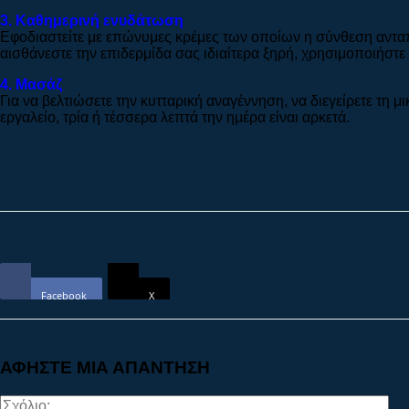
3. Καθημερινή ενυδάτωση
Εφοδιαστείτε με επώνυμες κρέμες των οποίων η σύνθεση ανταπ
αισθάνεστε την επιδερμίδα σας ιδιαίτερα ξηρή, χρησιμοποιήσ
4. Μασάζ
Για να βελτιώσετε την κυτταρική αναγέννηση, να διεγείρετε τη μ
εργαλείο, τρία ή τέσσερα λεπτά την ημέρα είναι αρκετά.
Facebook
X
ΑΦΗΣΤΕ ΜΙΑ ΑΠΑΝΤΗΣΗ