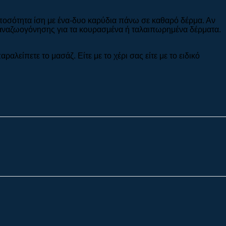
ποσότητα ίση με ένα-δυο καρύδια πάνω σε καθαρό δέρμα. Αν
ο αναζωογόνησης για τα κουρασμένα ή ταλαιπωρημένα δέρματα.
αλείπετε το μασάζ. Είτε με το χέρι σας είτε με το ειδικό