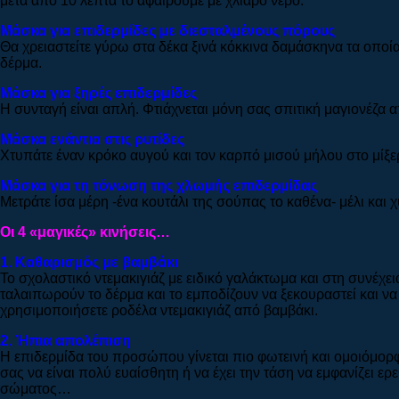
μετά από 10 λεπτά το αφαιρούμε με χλιαρό νερό.
Μάσκα για επιδερμίδες με διεσταλμένους πόρους
Θα χρειαστείτε γύρω στα δέκα ξινά κόκκινα δαμάσκηνα τα οποί
δέρμα.
Μάσκα για ξηρές επιδερμίδες
Η συνταγή είναι απλή. Φτιάχνεται μόνη σας σπιτική μαγιονέζα α
Μάσκα ενάντια στις ρυτίδες
Χτυπάτε έναν κρόκο αυγού και τον καρπό μισού μήλου στο μίξερ.
Μάσκα για τη τόνωση της χλωμής επιδερμίδας
Μετράτε ίσα μέρη -ένα κουτάλι της σούπας το καθένα- μέλι και 
Οι 4 «μαγικές» κινήσεις…
1. Καθαρισμός με βαμβάκι
Το σχολαστικό ντεμακιγιάζ με ειδικό γαλάκτωμα και στη συνέχει
ταλαιπωρούν το δέρμα και το εμποδίζουν να ξεκουραστεί και ν
χρησιμοποιήσετε ροδέλα ντεμακιγιάζ από βαμβάκι.
2. Ήπια απολέπιση
Η επιδερμίδα του προσώπου γίνεται πιο φωτεινή και ομοιόμορ
σας να είναι πολύ ευαίσθητη ή να έχει την τάση να εμφανίζει ε
σώματος…