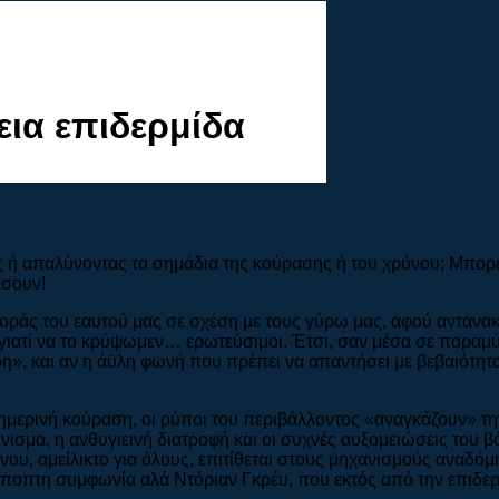
εια επιδερμίδα
 ή απαλύνοντας τα σημάδια της κούρασης ή του χρόνου; Μπορείτ
άσουν!
ράς του εαυτού μας σε σχέση με τους γύρω μας, αφού αντανακ
ι γιατί να το κρύψωμεν… ερωτεύσιμοι. Έτσι, σαν μέσα σε παραμύ
ρη», και αν η άϋλη φωνή που πρέπει να απαντήσει με βεβαιότητα
θημερινή κούραση, οι ρύποι του περιβάλλοντος «αναγκάζουν» τη
πνισμα, η ανθυγιεινή διατροφή και οι συχνές αυξομειώσεις του 
ρόνου, αμείλικτο για όλους, επιτίθεται στους μηχανισμούς ανα
 ύποπτη συμφωνία αλά Ντόριαν Γκρέυ, που εκτός από την επιδερ