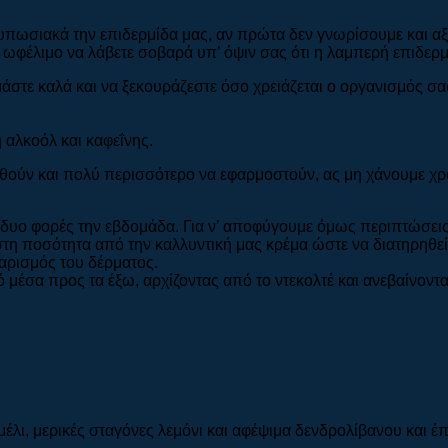
τυπωσιακά την επιδερμίδα μας, αν πρώτα δεν γνωρίσουμε και α
 ωφέλιμο να λάβετε σοβαρά υπ’ όψιν σας ότι η λαμπερή επιδερμί
στε καλά και να ξεκουράζεστε όσο χρειάζεται ο οργανισμός σα
 αλκοόλ και καφεΐνης.
ύν και πολύ περισσότερο να εφαρμοστούν, ας μη χάνουμε χρόν
ς δυο φορές την εβδομάδα. Για ν’ αποφύγουμε όμως περιπτώσε
χιστη ποσότητα από την καλλυντική μας κρέμα ώστε να διατηρη
αρισμός του δέρματος.
 μέσα προς τα έξω, αρχίζοντας από το ντεκολτέ και ανεβαίνοντ
μέλι, μερικές σταγόνες λεμόνι και αφέψιμα δενδρολίβανου και 