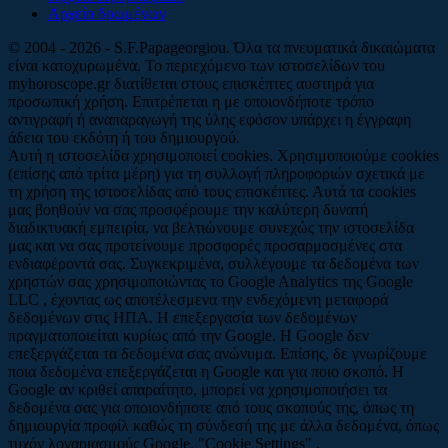
Αρχείο δρωμένων
© 2004 - 2026 - S.F.Papageorgiou. Όλα τα πνευματικά δικαιώματα
είναι κατοχυρωμένα. Το περιεχόμενο των ιστοσελίδων του
myhoroscope.gr διατίθεται στους επισκέπτες αυστηρά για
προσωπική χρήση. Επιτρέπεται η με οποιονδήποτε τρόπο
αντιγραφή ή αναπαραγωγή της ύλης εφόσον υπάρχει η έγγραφη
άδεια του εκδότη ή του δημιουργού.
Αυτή η ιστοσελίδα χρησιμοποιεί cookies. Χρησιμοποιούμε cookies
(επίσης από τρίτα μέρη) για τη συλλογή πληροφοριών σχετικά με
τη χρήση της ιστοσελίδας από τους επισκέπτες. Αυτά τα cookies
μας βοηθούν να σας προσφέρουμε την καλύτερη δυνατή
διαδικτυακή εμπειρία, να βελτιώνουμε συνεχώς την ιστοσελίδα
μας και να σας προτείνουμε προσφορές προσαρμοσμένες στα
ενδιαφέροντά σας. Συγκεκριμένα, συλλέγουμε τα δεδομένα των
χρηστών σας χρησιμοποιώντας το Google Analytics της Google
LLC , έχοντας ως αποτέλεσμενα την ενδεχόμενη μεταφορά
δεδομένων στις ΗΠΑ. Η επεξεργασία των δεδομένων
πραγματοποιείται κυρίως από την Google. Η Google δεν
επεξεργάζεται τα δεδομένα σας ανώνυμα. Επίσης, δε γνωρίζουμε
ποια δεδομένα επεξεργάζεται η Google και για ποιο σκοπό. Η
Google αν κριθεί απαραίτητο, μπορεί να χρησιμοποιήσει τα
δεδομένα σας για οποιονδήποτε από τους σκοπούς της, όπως τη
δημιουργία προφίλ καθώς τη σύνδεσή της με άλλα δεδομένα, όπως
τυχόν λογαριασμούς Google. "Cookie Settings" .