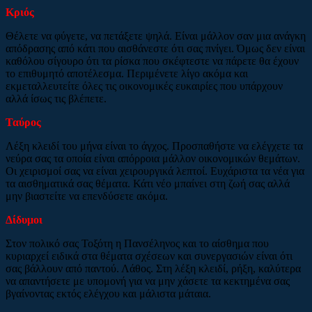
Κριός
Θέλετε να φύγετε, να πετάξετε ψηλά. Είναι μάλλον σαν μια ανάγκη
απόδρασης από κάτι που αισθάνεστε ότι σας πνίγει. Όμως δεν είναι
καθόλου σίγουρο ότι τα ρίσκα που σκέφτεστε να πάρετε θα έχουν
το επιθυμητό αποτέλεσμα. Περιμένετε λίγο ακόμα και
εκμεταλλευτείτε όλες τις οικονομικές ευκαιρίες που υπάρχουν
αλλά ίσως τις βλέπετε.
Ταύρος
Λέξη κλειδί του μήνα είναι το άγχος. Προσπαθήστε να ελέγχετε τα
νεύρα σας τα οποία είναι απόρροια μάλλον οικονομικών θεμάτων.
Οι χειρισμοί σας να είναι χειρουργικά λεπτοί. Ευχάριστα τα νέα για
τα αισθηματικά σας θέματα. Κάτι νέο μπαίνει στη ζωή σας αλλά
μην βιαστείτε να επενδύσετε ακόμα.
Δίδυμοι
Στον πολικό σας Τοξότη η Πανσέληνος και το αίσθημα που
κυριαρχεί ειδικά στα θέματα σχέσεων και συνεργασιών είναι ότι
σας βάλλουν από παντού. Λάθος. Στη λέξη κλειδί, ρήξη, καλύτερα
να απαντήσετε με υπομονή για να μην χάσετε τα κεκτημένα σας
βγαίνοντας εκτός ελέγχου και μάλιστα μάταια.