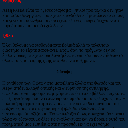
Υδροχόος
Λέξη κλειδί είναι το “ξεσκαρτάρισμα”. Φίλοι που τελικά δεν ήταν
και τόσο, συνεργάτες που είχατε επενδύσει επί ματαίω επάνω τους
και γενικότερα άνθρωποι που είχατε στενές επαφές δείχνουν ότι
πυροδοτούν μια σειρά εξελίξεων.
Ιχθείς
Όλοι θέλουμε να αισθανόμαστε βολικά αλλά το τελευταίο
διάστημα το είχατε παρακάνει. Έτσι, όταν τα πράγματα δεν θα
έρθουν όπως τα είχατε υπολογισμένα τα επίπεδα των εντάσεων σε
όλους τους τομείς της ζωής σας θα είναι αυξημένα.
Σύνοψη
Η αντίθεση των Φώτων στα μεταβλητά ζώδια της Φωτιάς και του
Αέρα ζητάει αλλαγή οπτικής και διεύρυνση της αντίληψης.
Οφείλουμε να πάρουμε τα μηνύματα από το περιβάλλον μας, να τα
επεξεργαστούμε και να επαναπροσδιορίσουμε τους στόχους μας. Η
πολιτική πραγματικότητα δεν μας επιτρέπει να διευρύνουμε τους
ορίζοντες μας και στοχεύσουμε ψηλά, διεκδικώντας όσα
πιστεύουμε ότι αξίζουμε. Για να υπάρξει όμως συνέχεια, θα πρέπει
τώρα να εξετάσουμε όλες τις εναλλακτικές και να βρούμε αυτό που
πραγματικά μας εμπνέει ώστε η προσπάθεια να έχει νόημα.