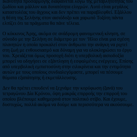
Ικανότητα προσαρμογής διαφαίνεται λόγω της μεταβλητότητας του
ζωδίου και μάλλον και δυνατότητα ελιγμών. Αυτό είναι μεγάλος
καταστολέας του άγχους και δεν πρέπει να παραβλεφθεί. Εξάλλου
η θέση της Σελήνης στον αισιόδοξο και χαρωπό Τοξότη πάντα
ελπίζει ότι τα πράγματα θα πάνε τέλεια.
Ο κόκκινος Άρης, ακόμα σε ανάδρομη φαινομενική κίνηση, σε
σύνοδο με την Σελήνη σε διάμετρο με τον ‘Ηλιο είναι μια σχέση
πλανητών η οποία προκαλεί στον άνθρωπο την ανάγκη να ριχτεί
στη ζωή με ενθουσιασμό και δύναμη για να ολοκληρώσει το έργο
του. Χρειάζεται όμως προσοχή διότι η υπερβολική αισιοδοξία
μπορεί να οδηγήσει σε εξάντληση ή εσφαλμένες ενέργειες. Επίσης
από υπερβολική εμπιστοσύνη στην ειλικρίνεια και την εντιμότητα
αυτών με τους οποίους συνδιαλεγόμαστε, μπορεί να πέσουμε
θύματα εξαπάτησης ή εκμετάλλευσης.
Δεν θα πρέπει επουδενί να ξεχνάμε την κορύφωση (ξανά) του
τετραγώνου Δία Κρόνου, όψη μακράς επιρροής την επιρροή του
οποίου βλέπουμε καθημερινά στον πολιτικό στίβο. Και έχουμε,
δυστυχώς, πολλά ακόμα να δούμε και περισσότερα να ακούσουμε.