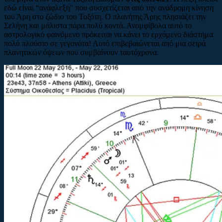
εδώ είναι “ανάφλεξη” που συσχετίζεται από την ανάδρομη κίνηση
του Άρη στο ζώδιο του Τοξότη. Ο πλανήτης Άρης πλησιάζει την
Σελήνη και μάλιστα πάρα πολύ κοντά. Αναμφίβολα αυτό το
αστρολογικό φαινόμενο πρόκειται να κάνει το ερχόμενο διάστημα
πολύ πλούσιο σε γεγονότα! Αυτό επιβεβαιώνεται από μια σειρά
πλανητικών όψεων που συμβαίνουν ταυτόχρονα.