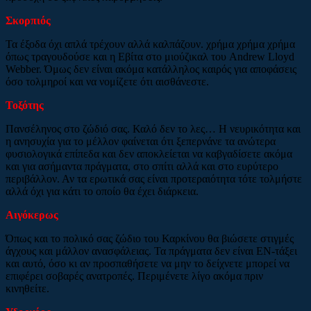
Σκορπιός
Τα έξοδα όχι απλά τρέχουν αλλά καλπάζουν. χρήμα χρήμα χρήμα
όπως τραγουδούσε και η Εβίτα στο μιούζικαλ του Andrew Lloyd
Webber. Όμως δεν είναι ακόμα κατάλληλος καιρός για αποφάσεις
όσο τολμηροί και να νομίζετε ότι αισθάνεστε.
Τοξότης
Πανσέληνος στο ζώδιό σας. Καλό δεν το λες… Η νευρικότητα και
η ανησυχία για το μέλλον φαίνεται ότι ξεπερνάνε τα ανώτερα
φυσιολογικά επίπεδα και δεν αποκλείεται να καβγαδίσετε ακόμα
και για ασήμαντα πράγματα, στο σπίτι αλλά και στο ευρύτερο
περιβάλλον. Αν τα ερωτικά σας είναι προτεραιότητα τότε τολμήστε
αλλά όχι για κάτι το οποίο θα έχει διάρκεια.
Αιγόκερως
Όπως και το πολικό σας ζώδιο του Καρκίνου θα βιώσετε στιγμές
άγχους και μάλλον ανασφάλειας. Τα πράγματα δεν είναι ΕΝ-τάξει
και αυτό, όσο κι αν προσπαθήσετε να μην το δείχνετε μπορεί να
επιφέρει σοβαρές ανατροπές. Περιμένετε λίγο ακόμα πριν
κινηθείτε.