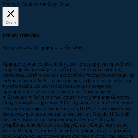
Επιλογές Cookies
Αποδοχή Όλων
Close
Privacy Overview
Αυτή η ιστοσελίδα χρησιμοποιεί cookies
Χρησιμοποιούμε cookies (επίσης από τρίτα μέρη) για τη συλλογή
πληροφοριών σχετικά με τη χρήση της ιστοσελίδας από τους
επισκέπτες. Αυτά τα cookies μας βοηθούν να σας προσφέρουμε την
καλύτερη δυνατή διαδικτυακή εμπειρία, να βελτιώνουμε συνεχώς
την ιστοσελίδα μας και να σας προτείνουμε προσφορές
προσαρμοσμένες στα ενδιαφέροντά σας. Συγκεκριμένα,
συλλέγουμε τα δεδομένα των χρηστών σας χρησιμοποιώντας το
Google Analytics της Google LLC , έχοντας ως αποτέλεσμενα την
ενδεχόμενη μεταφορά δεδομένων στις ΗΠΑ. Η επεξεργασία των
δεδομένων πραγματοποιείται κυρίως από την Google. Η Google
δεν επεξεργάζεται τα δεδομένα σας ανώνυμα. Επίσης, δε
γνωρίζουμε ποια δεδομένα επεξεργάζεται η Google και για ποιο
σκοπό. Η Google αν κριθεί απαραίτητο, μπορεί να χρησιμοποιήσει
τα δεδομένα σας για οποιονδήποτε από τους σκοπούς της, όπως τη