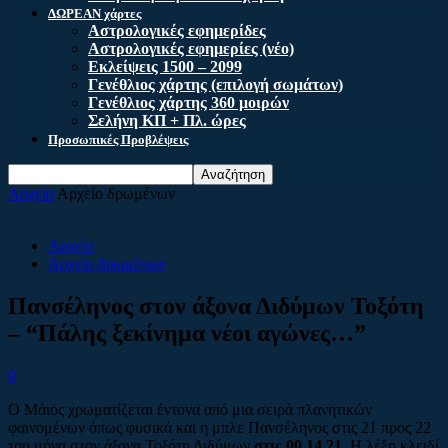
ΔΩΡΕΑΝ χάρτες
Αστρολογικές εφημερίδες
Αστρολογικές εφημερίες (νέο)
Εκλείψεις 1500 – 2099
Γενέθλιος χάρτης (επιλογή σωμάτων)
Γενέθλιος χάρτης 360 μοιρών
Σελήνη ΚΠ + Πλ. ώρες
Προσωπικές Προβλέψεις
Αρχείο
Αρχείο δρωμένων
Αρχείο
Αρχείο δρωμένων
Πανσέληνος στον άξονα Διδύμων Τοξότη
– “Πάλης ξεκίνημα νέοι αγώνες…”
0
Ο Μάιος χρωματίζεται έντονα από μια σειρά πλανητικών
φαινομένων όπως φυσικά και η μπλε Πανσέληνος στις 21 προς 22
του μήνα στον άξονα Τοξότη Διδύμων
στις 00.14.21
. Η λέξη κλειδί