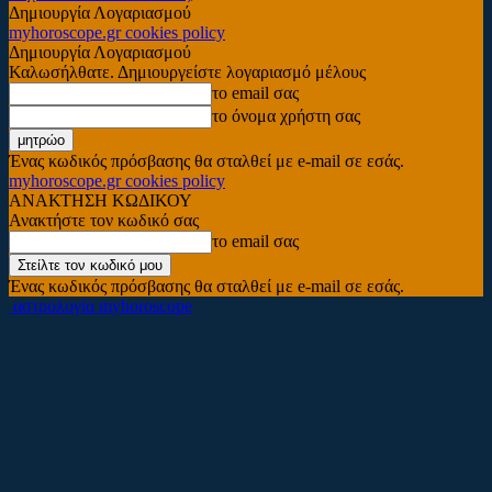
Δημιουργία Λογαριασμού
myhoroscope.gr cookies policy
Δημιουργία Λογαριασμού
Καλωσήλθατε. Δημιουργείστε λογαριασμό μέλους
το email σας
το όνομα χρήστη σας
Ένας κωδικός πρόσβασης θα σταλθεί με e-mail σε εσάς.
myhoroscope.gr cookies policy
ΑΝΑΚΤΗΣΗ ΚΩΔΙΚΟΥ
Ανακτήστε τον κωδικό σας
το email σας
Ένας κωδικός πρόσβασης θα σταλθεί με e-mail σε εσάς.
αστρολογία myhoroscope