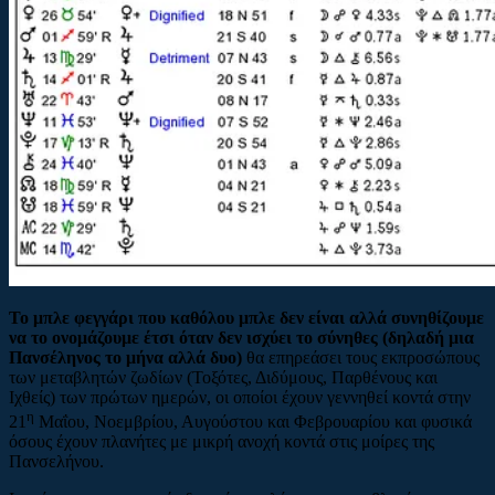
Το μπλε φεγγάρι που καθόλου μπλε δεν είναι αλλά συνηθίζουμε
να το ονομάζουμε έτσι όταν δεν ισχύει το σύνηθες (δηλαδή μια
Πανσέληνος το μήνα αλλά δυο)
θα επηρεάσει τους εκπροσώπους
των μεταβλητών ζωδίων (Τοξότες, Διδύμους, Παρθένους και
Ιχθείς) των πρώτων ημερών, οι οποίοι έχουν γεννηθεί κοντά στην
η
21
Μαΐου, Νοεμβρίου, Αυγούστου και Φεβρουαρίου και φυσικά
όσους έχουν πλανήτες με μικρή ανοχή κοντά στις μοίρες της
Πανσελήνου.