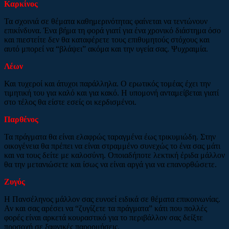
Καρκίνος
Τα σχοινιά σε θέματα καθημερινότητας φαίνεται να τεντώνουν
επικίνδυνα. Ένα βήμα τη φορά γιατί για ένα χρονικό διάστημα όσο
και πιεστείτε δεν θα καταφέρετε τους επιθυμητούς στόχους και
αυτό μπορεί να “βλάψει” ακόμα και την υγεία σας. Ψυχραιμία.
Λέων
Και τυχεροί και άτυχοι παράλληλα. Ο ερωτικός τομέας έχει την
τιμητική του για καλό και για κακό. Η υπομονή ανταμείβεται γιατί
στο τέλος θα είστε εσείς οι κερδισμένοι.
Παρθένος
Τα πράγματα θα είναι ελαφρώς ταραγμένα έως τρικυμιώδη. Στην
οικογένεια θα πρέπει να είναι στραμμένο συνεχώς το ένα σας μάτι
και να τους δείτε με καλοσύνη. Οποιαδήποτε λεκτική έριδα μάλλον
θα την μετανιώσετε και ίσως να είναι αργά για να επανορθώσετε.
Ζυγός
Η Πανσέληνος μάλλον σας ευνοεί ειδικά σε θέματα επικοινωνίας.
Αν και σας αρέσει να “ζυγίζετε τα πράγματα” κάτι που πολλές
φορές είναι αρκετά κουραστικό για το περιβάλλον σας δείξτε
προσοχή σε ξαφνικές παρορμήσεις.