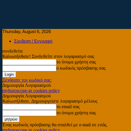
Thursday, August 6, 2026
Σύνδεση / Εγγραφή
συνδεθείτε
Καλωσήλθατε! Συνδεθείτε στον λογαριασμό σας
το όνομα χρήστη σας
ο κωδικός πρόσβασης σας
Ξεχάσατε τον κωδικό σας;
Δημιουργία Λογαριασμού
myhoroscope.gr cookies policy
Δημιουργία Λογαριασμού
Καλωσήλθατε. Δημιουργείστε λογαριασμό μέλους
το email σας
το όνομα χρήστη σας
Ένας κωδικός πρόσβασης θα σταλθεί με e-mail σε εσάς.
myhoroscope.gr cookies policy