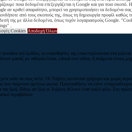
ης χτυπήσετε την πόρτα. Αν όμως αναζητάτε μία ενδιαφέρουσα σύντροφο
ρίζουμε ποια δεδομένα επεξεργάζεται η Google και για ποιο σκοπό. 
gle αν κριθεί απαραίτητο, μπορεί να χρησιμοποιήσει τα δεδομένα σας
ιονδήποτε από τους σκοπούς της, όπως τη δημιουργία προφίλ καθώς τ
δεσή της με άλλα δεδομένα, όπως τυχόν λογαριασμούς Google. "Coo
ings" .
λογές Cookies
Αποδοχή Όλων
ν γυναίκα τού ζωδίου, οι ευαισθησίες της επικεντρώνονται στα μαλλιά 
άνουν μασάζ με αιθέρια έλαια, ειδικά στα πόδια, ή ανάμεσα στους μη
χετε κάτι να τους πείτε. Οι Τοξότες κινούνται γρήγορα και χωρίς περ
ς που παίρνουν αμέσως φωτιά. Προσπαθήστε να είστε ετοιμοπόλεμοι,
α την ζωή. Πάνω απ’όλα οι Τοξότες θέλουν έναν καλό φίλο. Στο πρώτο
υσικό περιβάλλον.