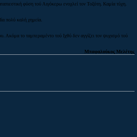
καταπιεστική φύση τού Αιγόκερω ενοχλεί τον Τοξότη. Καμία τύχη.
Μία πολύ καλή χημεία.
ου. Ακόμα το ταμπεραμέντο τού Ιχθύ δεν αγγίζει τον ψυχισμό τού
Μπαφαλούκος Μελέτης