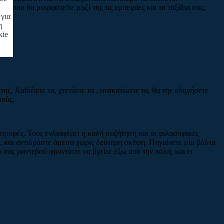
 που θα μοιραστείτε μαζί της τις εμπειρίες και τα ταξίδια σας,
Η
 για
η
kie
της. Χαϊδέψτε τα, χτενίστε τα , ανακατώστε τα, θα την οδηγήσετε
ρούς.
ιστροφές. Τους ενδιαφέρει η καλή συζήτηση και οι φιλοσοφικές
 και αντιδράστε άμεσα χωρίς δεύτερη σκέψη. Πηγαίνετε μία βόλτα
 σας ραντεβού φροντίστε να βγείτε έξω από την πόλη, και ει