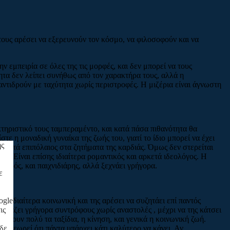
τους αρέσει να εξερευνούν τον κόσμο, να φιλοσοφούν και να
ν εμπειρία σε όλες της τις μορφές, και δεν μπορεί να τους
τητα δεν λείπει συνήθως από τον χαρακτήρα τους, αλλά η
 αντιδρούν με ταχύτητα χωρίς περιστροφές. Η μιζέρια είναι άγνωστη
κτηριστικό τους ταμπεραμέντο, και κατά πάσα πιθανότητα θα
τε η μοναδική γυναίκα της ζωής του, γιατί το ίδιο μπορεί να έχει
ης
ι αρκετά επιπόλαιος στα ζητήματα της καρδιάς. Όμως δεν στερείται
υ. Είναι επίσης ιδιαίτερα ρομαντικός και αρκετά ιδεολόγος. Η
γερός, και παιχνιδιάρης, αλλά ξεχνάει γρήγορα.
ε
ι ιδιαίτερα κοινωνική και της αρέσει να συζητάει επί παντός
ogle
 αλλάζει γρήγορα συντρόφους χωρίς αναστολές , μέχρι να της κάτσει
ις
ρέσουν πολύ τα ταξίδια, η κίνηση, και γενικά η κοινωνική ζωή.
ώς θεωρεί ότι πάντα υπάρχει κάτι καλύτερο να κάνει. Αν
 δε