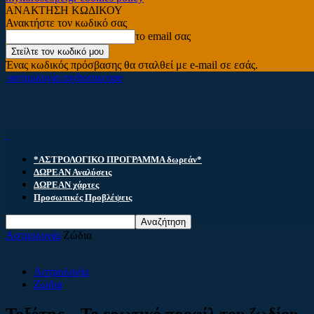
ΑΝΑΚΤΗΣΗ ΚΩΔΙΚΟΥ
Ανακτήστε τον κωδικό σας
το email σας
Ένας κωδικός πρόσβασης θα σταλθεί με e-mail σε εσάς.
αστρολογία myhoroscope
*ΑΣΤΡΟΛΟΓΙΚΟ ΠΡΟΓΡΑΜΜΑ δωρεάν*
ΔΩΡΕΑΝ Αναλύσεις
ΔΩΡΕΑΝ χάρτες
Προσωπικές Προβλέψεις
Αστρολογία
Ζώδια
Αστρολογία
Ζώδια
Τοξότης – Το ερωτικό προφίλ του ζωδίου