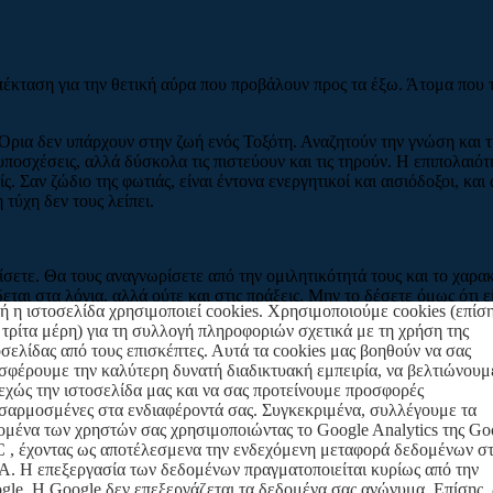
επέκταση για την θετική αύρα που προβάλουν προς τα έξω. Άτομα που 
 Όρια δεν υπάρχουν στην ζωή ενός Τοξότη. Αναζητούν την γνώση και τη
 υποσχέσεις, αλλά δύσκολα τις πιστεύουν και τις τηρούν. Η επιπολαιό
 Σαν ζώδιο της φωτιάς, είναι έντονα ενεργητικοί και αισιόδοξοι, και
τύχη δεν τους λείπει.
ίσετε. Θα τους αναγνωρίσετε από την ομιλητικότητά τους και το χαρα
αι στα λόγια, αλλά ούτε και στις πράξεις. Μην το δέσετε όμως ότι είσ
ή η ιστοσελίδα χρησιμοποιεί cookies. Χρησιμοποιούμε cookies (επίσ
 φύση του, και το ίδιο ισχύει και στον έρωτα. Είναι παιχνιδιάρης, κα
 τρίτα μέρη) για τη συλλογή πληροφοριών σχετικά με τη χρήση της
ύ του, θα εισπράξετε με γενναιοδωρία την αγάπη και το ενδιαφέρον το
οσελίδας από τους επισκέπτες. Αυτά τα cookies μας βοηθούν να σας
ι με συμπόνια και κατανόηση την σύντροφό του. Στον έρωτα είναι φλο
σφέρουμε την καλύτερη δυνατή διαδικτυακή εμπειρία, να βελτιώνουμ
εχώς την ιστοσελίδα μας και να σας προτείνουμε προσφορές
σαρμοσμένες στα ενδιαφέροντά σας. Συγκεκριμένα, συλλέγουμε τα
α για την καλοσυνάτη φύση της και τον εξωστρεφή χαρακτήρα της. Είνα
ομένα των χρηστών σας χρησιμοποιώντας το Google Analytics της Go
. Η ερωτική της ζωή είναι κυριολεκτικά μία ρουλέτα. Παίζει γρήγορα,
 , έχοντας ως αποτέλεσμενα την ενδεχόμενη μεταφορά δεδομένων στ
ουρα θα αντιμετωπίσει τον σύντροφό της με ζεστασιά και αγάπη. Της α
. Η επεξεργασία των δεδομένων πραγματοποιείται κυρίως από την
φέρονται. Στο σπίτι της δεν φημίζεται σαν η καλύτερη νοικοκυρά, καθ
gle. Η Google δεν επεξεργάζεται τα δεδομένα σας ανώνυμα. Επίσης,