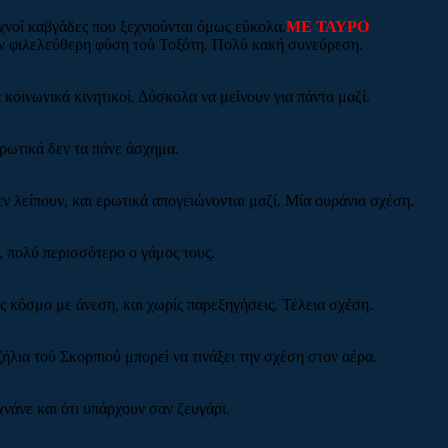
χνοί καβγάδες που ξεχνιούνται όμως εύκολα.
ΜΕ ΤΑΥΡΟ
την φιλελεύθερη φύση τού Τοξότη. Πολύ κακή συνεύρεση.
 κοινωνικά κινητικοί. Δύσκολα να μείνουν για πάντα μαζί.
ερωτικά δεν τα πάνε άσχημα.
εν λείπουν, και ερωτικά απογειώνονται μαζί. Μία ουράνια σχέση.
 πολύ περισσότερο ο γάμος τους.
υς κόσμο με άνεση, και χωρίς παρεξηγήσεις. Τέλεια σχέση.
ήλια τού Σκορπιού μπορεί να τινάξει την σχέση στον αέρα.
νάνε και ότι υπάρχουν σαν ζευγάρι.