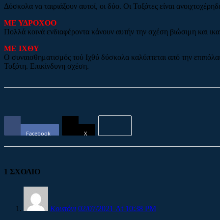
Δύσκολα να ταιριάξουν αυτοί, οι δύο. Οι Τοξότες είναι ανοιχτοχέρη
ΜΕ ΥΔΡΟΧΟΟ
Πολλά κοινά ενδιαφέροντα κάνουν αυτήν την σχέση βιώσιμη και ικαν
ΜΕ ΙΧΘΥ
Ο συναισθηματισμός τού Ιχθύ δύσκολα καλύπτεται από την επιπόλαια
Τοξότη. Επικίνδυνη σχέση.
Facebook
X
1 ΣΧΟΛΙΟ
Κουπόνι
02/07/2021 At 10:38 PM