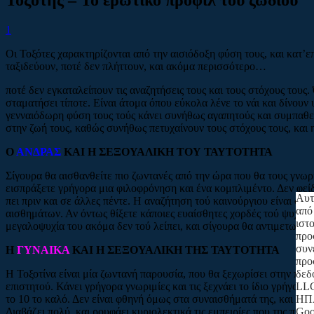
1
Οι Τοξότες χαρακτηρίζονται από την αισιόδοξη φύση τους, και κατ’
ταξιδεύουν, ποτέ δεν πλήττουν, και ακόμα περισσότερο…
ποτέ δεν εγκαταλείπουν τις αναζητήσεις τους και τους στόχους τους.
σταματήσει τίποτε. Είναι άτομα όπου εύκολα λένε το νάι και δίνουν
γενναιόδωρη φύση τους τούς κάνει συνήθως αγαπητούς και συμπαθείς.
στην ζωή τους, καθώς συνήθως πετυχαίνουν τους στόχους τους, και η 
Ο
ΑΝΔΡΑΣ
ΚΑΙ Η ΣΕΞΟΥΑΛΙΚΗ ΤΟΥ ΤΑΥΤΟΤΗΤΑ
Σίγουρα θα αισθανθείτε πιο ζωντανές από την ώρα που θα τους γνωρ
εισπράξετε γρήγορα μια φιλοφρόνηση και ένα κομπλιμέντο. Δεν φείδετ
Αυτ
πει πριν και σε άλλες πέντε. Η αναζήτηση τού καινούργιου είναι στην
από
αισθημάτων. Αν όντως θίξετε κάποιες ευαίσθητες χορδές τού ψυχισμο
ιστ
μεγαλοψυχία του ακόμα δεν τού λείπει, και σίγουρα θα αντιμετωπίσε
προ
συν
Η
ΓΥΝΑΙΚΑ
ΚΑΙ Η ΣΕΞΟΥΑΛΙΚΗ ΤΗΣ ΤΑΥΤΟΤΗΤΑ
προ
Η Τοξοτίνα είναι μία ζωντανή παρουσία, που θα ξεχωρίσει στην παρέ
δεδ
επιστητού. Κάνει γρήγορα γνωριμίες και τις ξεχνάει το ίδιο γρήγορα
LLC
το 10 το καλό. Δεν είναι φθηνή όμως στα συναισθήματά της, και σίγ
ΗΠΑ
Διαβάζει πολύ, και ρουφάει κυριολεκτικά τις εμπειρίες που της προσ
Goo