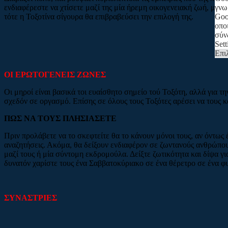
ενδιαφέρεστε να χτίσετε μαζί της μία ήρεμη οικογενειακή ζωή, μην τ
γνω
τότε η Τοξοτίνα σίγουρα θα επιβραβεύσει την επιλογή της.
Goo
οπο
σύν
Sett
Επι
ΟΙ ΕΡΩΤΟΓΕΝΕΙΣ ΖΩΝΕΣ
Οι μηροί είναι βασικά τοι ευαίσθητο σημείο τού Τοξότη, αλλά για τη
σχεδόν σε οργασμό. Επίσης σε όλους τους Τοξότες αρέσει να τους κ
ΠΩΣ ΝΑ ΤΟΥΣ ΠΛΗΣΙΑΣΕΤΕ
Πριν προλάβετε να το σκεφτείτε θα το κάνουν μόνοι τους, αν όντως έ
αναζητήσεις. Ακόμα, θα δείξουν ενδιαφέρον σε ζωντανούς ανθρώπου
μαζί τους ή μία σύντομη εκδρομούλα. Δείξτε ζωτικότητα και δίψα γι
δυνατόν χαρίστε τους ένα Σαββατοκύριακο σε ένα θέρετρο σε ένα φ
ΣΥΝΑΣΤΡΙΕΣ