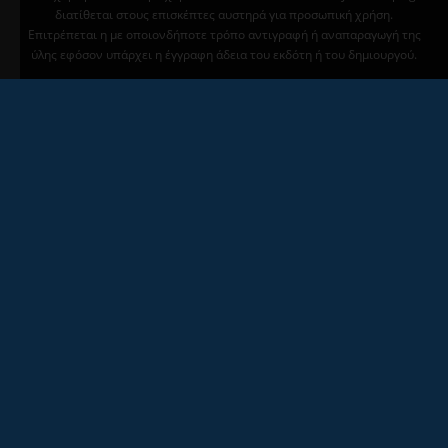
διατίθεται στους επισκέπτες αυστηρά για προσωπική χρήση.
Επιτρέπεται η με οποιονδήποτε τρόπο αντιγραφή ή αναπαραγωγή της
ύλης εφόσον υπάρχει η έγγραφη άδεια του εκδότη ή του δημιουργού.