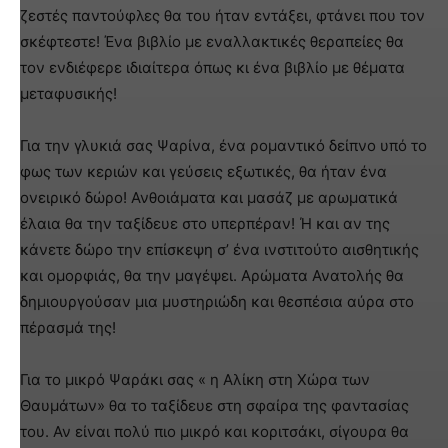
ζεστές παντούφλες θα του ήταν εντάξει, φτάνει που τον
σκέφτεστε! Ένα βιβλίο με εναλλακτικές θεραπείες θα
τον ενδιέφερε ιδιαίτερα όπως κι ένα βιβλίο με θέματα
μεταφυσικής!
Για την γλυκιά σας Ψαρίνα, ένα ρομαντικό δείπνο υπό το
φως των κεριών και γεύσεις εξωτικές, θα ήταν ένα
ονειρικό δώρο! Ανθοιάματα και μασάζ με αρωματικά
έλαια θα την ταξίδευε στο υπερπέραν! Ή και αν της
κάνετε δώρο την επίσκεψη σ’ ένα ινστιτούτο αισθητικής
και ομορφιάς, θα την μαγέψει. Αρώματα Ανατολής θα
δημιουργούσαν μια μυστηριώδη και θεσπέσια αύρα στο
πέρασμά της!
Για το μικρό Ψαράκι σας « η Αλίκη στη Χώρα των
Θαυμάτων» θα το ταξίδευε στη σφαίρα της φαντασίας
του. Αν είναι πολύ πιο μικρό και κοριτσάκι, σίγουρα θα