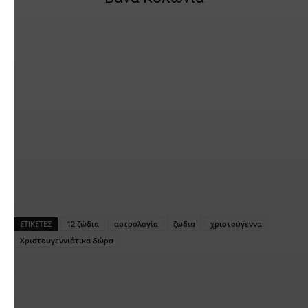
ΕΤΙΚΕΤΕΣ
12 ζώδια
αστρολογία
ζωδια
χριστούγεννα
Χριστουγεννιάτικα δώρα