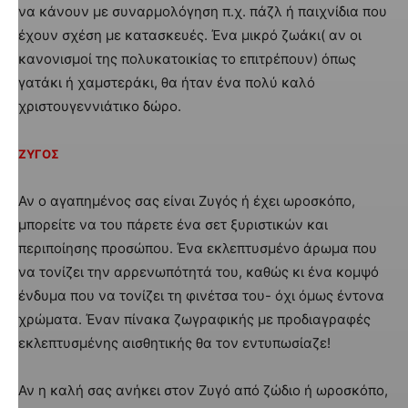
να κάνουν με συναρμολόγηση π.χ. πάζλ ή παιχνίδια που
έχουν σχέση με κατασκευές. Ένα μικρό ζωάκι( αν οι
κανονισμοί της πολυκατοικίας το επιτρέπουν) όπως
γατάκι ή χαμστεράκι, θα ήταν ένα πολύ καλό
χριστουγεννιάτικο δώρο.
ΖΥΓΟΣ
Αν ο αγαπημένος σας είναι Ζυγός ή έχει ωροσκόπο,
μπορείτε να του πάρετε ένα σετ ξυριστικών και
περιποίησης προσώπου. Ένα εκλεπτυσμένο άρωμα που
να τονίζει την αρρενωπότητά του, καθώς κι ένα κομψό
ένδυμα που να τονίζει τη φινέτσα του- όχι όμως έντονα
χρώματα. Έναν πίνακα ζωγραφικής με προδιαγραφές
εκλεπτυσμένης αισθητικής θα τον εντυπωσίαζε!
Αν η καλή σας ανήκει στον Ζυγό από ζώδιο ή ωροσκόπο,