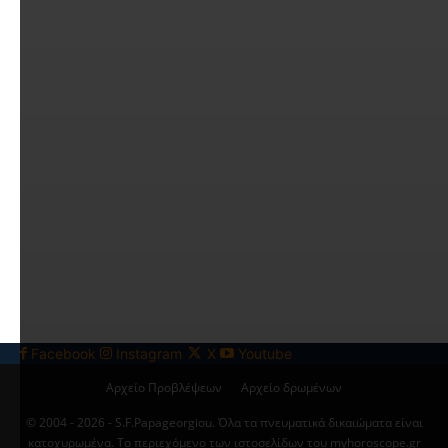
Facebook
Instagram
X
Youtube
Αρχείο Προβλέψεων
Αρχείο δρωμένων
© 2004 - 2026 - S.F.Papageorgiou. Όλα τα πνευματικά δικαιώματα είναι
κατοχυρωμένα. Το περιεχόμενο των ιστοσελίδων του myhoroscope.gr