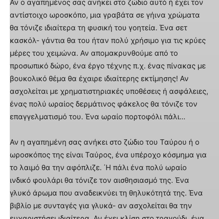
Αν ο αγαπημένος σας ανήκει στο ζώδιο αυτό ή έχει τον
αντίστοιχο ωροσκόπο, μια γραβάτα σε γήινα χρώματα
θα τόνιζε ιδιαίτερα τη φυσική του γοητεία. Ένα σετ
κασκόλ- γάντια θα του ήταν πολύ χρήσιμο για τις κρύες
μέρες του χειμώνα. Αν απομακρυνθούμε από το
προσωπικό δώρο, ένα έργο τέχνης π.χ. ένας πίνακας με
βουκολικό θέμα θα έχαιρε ιδιαίτερης εκτίμησης! Αν
ασχολείται με χρηματιστηριακές υποθέσεις ή ασφάλειες,
ένας πολύ ωραίος δερμάτινος φάκελος θα τόνιζε τον
επαγγελματισμό του. Ένα ωραίο πορτοφόλι πάλι…
Αν η αγαπημένη σας ανήκει στο ζώδιο του Ταύρου ή ο
ωροσκόπος της είναι Ταύρος, ένα υπέροχο κόσμημα για
το λαιμό θα την αφόπλιζε. ΄Η πάλι ένα πολύ ωραίο
ινδικό φουλάρι θα τόνιζε τον αισθησιασμό της. Ένα
γλυκό άρωμα που αναδεικνύει τη θηλυκότητά της. Ένα
βιβλίο με συνταγές για γλυκά- αν ασχολείται θα την
ευχαριστήσει ιδιαίτερα. Αν έχει κλίση στο τραγούδι, ένα