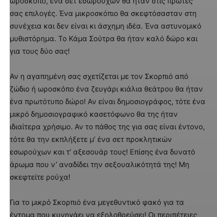
ωροσκόπο, ένα σετ εσωρούχων θα ήταν στις πρώτες
σας επιλογές. Ένα μικροσκόπιο θα σκεφτόσασταν στη
συνέχεια και δεν είναι κι άσχημη ιδέα. Ένα αστυνομικό
μυθιστόρημα. Το Κάμα Σούτρα θα ήταν καλό δώρο και
για τους δύο σας!
Αν η αγαπημένη σας σχετίζεται με τον Σκορπιό από
ζώδιο ή ωροσκόπο ένα ζευγάρι κιάλια θεάτρου θα ήταν
ένα πρωτότυπο δώρο! Αν είναι δημοσιογράφος, τότε ένα
μικρό δημοσιογραφικό κασετόφωνο θα της ήταν
ιδιαίτερα χρήσιμο. Αν το πάθος της για σας είναι έντονο,
τότε θα την εκπλήξετε μ’ ένα σετ προκλητικών
εσωρούχων και τ’ αξεσουάρ τους! Επίσης ένα δυνατό
άρωμα που ν’ αναδίδει την σεξουαλικότητά της! Μη
σκεφτείτε ρούχα!
Για το μικρό Σκορπιό ένα μεγεθυντικό φακό για τα
έντομα που κυνηγάει να εξολοθρεύσει! Οι περιπέτειες