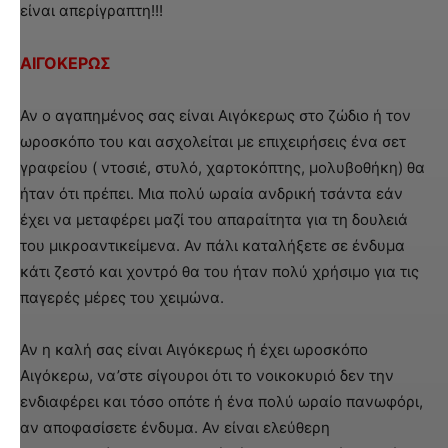
είναι απερίγραπτη!!!
ΑΙΓΟΚΕΡΩΣ
Αν ο αγαπημένος σας είναι Αιγόκερως στο ζώδιο ή τον
ωροσκόπο του και ασχολείται με επιχειρήσεις ένα σετ
γραφείου ( ντοσιέ, στυλό, χαρτοκόπτης, μολυβοθήκη) θα
ήταν ότι πρέπει. Μια πολύ ωραία ανδρική τσάντα εάν
έχει να μεταφέρει μαζί του απαραίτητα για τη δουλειά
του μικροαντικείμενα. Αν πάλι καταλήξετε σε ένδυμα
κάτι ζεστό και χοντρό θα του ήταν πολύ χρήσιμο για τις
παγερές μέρες του χειμώνα.
Αν η καλή σας είναι Αιγόκερως ή έχει ωροσκόπο
Αιγόκερω, να’στε σίγουροι ότι το νοικοκυριό δεν την
ενδιαφέρει και τόσο οπότε ή ένα πολύ ωραίο πανωφόρι,
αν αποφασίσετε ένδυμα. Αν είναι ελεύθερη