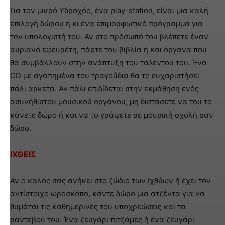
Για τον μικρό Υδροχόο, ένα play-station, είναι μια καλή
επιλογή δώρου ή κι ένα επιμορφωτικό πρόγραμμα για
τον υπολογιστή του. Αν στο πρόσωπό του βλέπετε έναν
αυριανό εφευρέτη, πάρτε του βιβλία ή και όργανα που
θα συμβάλλουν στην ανάπτυξη του ταλέντου του. Ένα
CD με αγαπημένα του τραγούδια θα το ευχαριστήσει
πάλι αρκετά. Αν πάλι επιδίδεται στην εκμάθηση ενός
ασυνήθιστου μουσικού οργάνου, μη διστάσετε να του το
κάνετε δώρο ή και να το γράψετε σε μουσική σχολή σαν
δώρο.
ΙΧΘΕΙΣ
Αν ο καλός σας ανήκει στο ζώδιο των Ιχθύων ή έχει τον
αντίστοιχο ωροσκόπο, κάντε δώρο μια ατζέντα για να
θυμάται τις καθημερινές του υποχρεώσεις και τα
ραντεβού του. Ένα ζευγάρι πιτζάμες ή ένα ζευγάρι