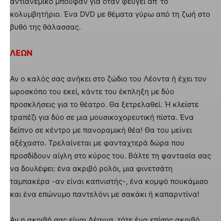
αντιανεμικό μπουφάν για όταν φεύγει απ’ το
κολυμβητήριο. Ένα DVD με θέματα γύρω από τη ζωή στο
βυθό της θάλασσας.
ΛΕΩΝ
Αν ο καλός σας ανήκει στο ζώδιο του Λέοντα ή έχει τον
ωροσκόπο του εκεί, κάντε του έκπληξη με δύο
προσκλήσεις για το θέατρο. Θα ξετρελαθεί. Ή κλείστε
τραπέζι για δύο σε μια μουσικοχορευτική πίστα. Ένα
δείπνο σε κέντρο με πανοραμική θέα! Θα του μείνει
αξέχαστο. Τρελαίνεται με φανταχτερά δώρα που
προσδίδουν αίγλη στο κύρος του. Βάλτε τη φαντασία σας
να δουλέψει: ένα ακριβό ρολόι, μια φινετσάτη
ταμπακέρα -αν είναι καπνιστής-, ένα κομψό πουκάμισο
και ένα επώνυμο παντελόνι με σακάκι ή καπαρντίνα!
Αν η ακριβή σας είναι Λέαινα, τότε ένα επίσης ακριβό