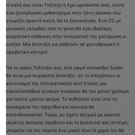
Η καλή σας είναι Τοξότης ή έχει ωροσκόπο εκεί, οπότε
ένα ξενόγλωσσο μυθιστόρημα στην ξένη γλώσσα που
γνωρίζει αρκετά καλά, θα το ξεκοκαλίσει. Ένα CD με
μουσικές μελωδίες από τη φύση θα έχει ιδιαίτερη
ευεργετική επίδραση στην πνευματική της χαλάρωση κι
ευεξία. Μια έκπληξη για ρεβεγιόν σε χιονοδρομικό ή
ορειβατικό κέντρο!
Για το μικρό Τοξοτάκι σας, ένα μικρό κατοικίδιο ζωάκι
θα είναι μια ευχάριστη έκπληξη- αν το επιτρέπουν οι
κανονισμοί της πολυκατοικίας σας! Επίσης μια
εγκυκλοπαίδεια γενικών γνώσεων θα του φανεί χρήσιμη
για πολλά χρόνια ακόμα. Το ποδήλατο είναι από τα
αγαπημένα του παιχνίδια και σίγουρα θα
κατενθουσιαστεί. Τώρα, αν έχετε εξοχικό με αρκετά
μεγάλης έκτασης περίβολο και το βαλάντιό σας αντέχει,
μπορείτε να του πάρετε ένα μικρό πόνι! Η χαρά του θα