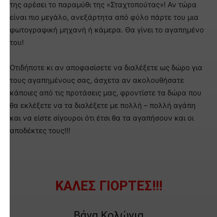
της αρέσει το παραμύθι της «Σταχτοπούτας»! Αν τώρα
είναι πιο μεγάλο, ανεξάρτητα από φύλο πάρτε του μια
φωτογραφική μηχανή ή κάμερα. Θα γίνει το αγαπημένο
του!
Οτιδήποτε κι αν αποφασίσετε να διαλέξετε ως δώρο για
τους αγαπημένους σας, άσχετα αν ακολουθήσατε
κάποιες από τις προτάσεις μας, φροντίστε τα δώρα που
θα εκλέξετε να τα διαλέξετε με πολλή – πολλή αγάπη
και να είστε σίγουροι ότι έτσι θα τα αγαπήσουν και οι
αποδέκτες τους!!!
ΚΑΛΕΣ ΓΙΟΡΤΕΣ!!!
Βάνα Κολώνια