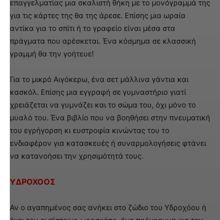
επαγγελματίας μια σκαλιστή θήκη με το μονόγραμμά της
για τις κάρτες της θα της άρεσε. Επίσης μια ωραία
αντίκα για το σπίτι ή το γραφείο είναι μέσα στα
πράγματα που αρέσκεται. Ένα κόσμημα σε κλασσική
γραμμή θα την γοήτευε!
Για το μικρό Αιγόκερω, ένα σετ μάλλινα γάντια και
κασκόλ. Επίσης μια εγγραφή σε γυμναστήριο γιατί
χρειάζεται να γυμνάζει και το σώμα του, όχι μόνο το
μυαλό του. Ένα βιβλίο που να βοηθήσει στην πνευματική
του εγρήγορση κι ευστροφία κινώντας του το
ενδιαφέρον για κατασκευές ή συναρμολογήσεις φτάνει
να κατανοήσει την χρησιμότητά τους.
ΥΔΡΟΧΟΟΣ
Αν ο αγαπημένος σας ανήκει στο ζώδιο του Υδροχόου ή