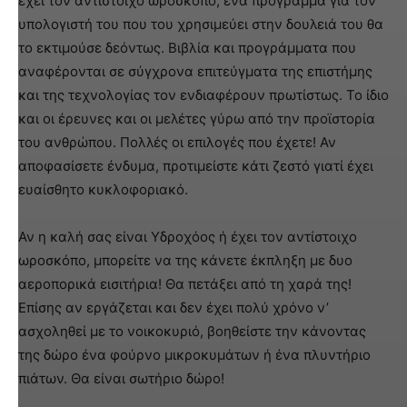
έχει τον αντίστοιχο ωροσκόπο, ένα πρόγραμμα για τον
υπολογιστή του που του χρησιμεύει στην δουλειά του θα
το εκτιμούσε δεόντως. Βιβλία και προγράμματα που
αναφέρονται σε σύγχρονα επιτεύγματα της επιστήμης
και της τεχνολογίας τον ενδιαφέρουν πρωτίστως. Το ίδιο
και οι έρευνες και οι μελέτες γύρω από την προϊστορία
του ανθρώπου. Πολλές οι επιλογές που έχετε! Αν
αποφασίσετε ένδυμα, προτιμείστε κάτι ζεστό γιατί έχει
ευαίσθητο κυκλοφοριακό.
Αν η καλή σας είναι Υδροχόος ή έχει τον αντίστοιχο
ωροσκόπο, μπορείτε να της κάνετε έκπληξη με δυο
αεροπορικά εισιτήρια! Θα πετάξει από τη χαρά της!
Επίσης αν εργάζεται και δεν έχει πολύ χρόνο ν’
ασχοληθεί με το νοικοκυριό, βοηθείστε την κάνοντας
της δώρο ένα φούρνο μικροκυμάτων ή ένα πλυντήριο
πιάτων. Θα είναι σωτήριο δώρο!