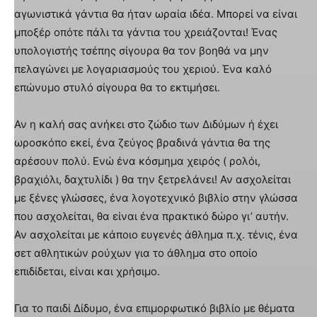
αγωνιστικά γάντια θα ήταν ωραία ιδέα. Μπορεί να είναι
μποξέρ οπότε πάλι τα γάντια του χρειάζονται! Ένας
υπολογιστής τσέπης σίγουρα θα τον βοηθά να μην
πελαγώνει με λογαριασμούς του χεριού. Ένα καλό
επώνυμο στυλό σίγουρα θα το εκτιμήσει.
Αν η καλή σας ανήκει στο ζώδιο των Διδύμων ή έχει
ωροσκόπο εκεί, ένα ζεύγος βραδινά γάντια θα της
αρέσουν πολύ. Ενώ ένα κόσμημα χειρός ( ρολόι,
βραχιόλι, δαχτυλίδι ) θα την ξετρελάνει! Αν ασχολείται
με ξένες γλώσσες, ένα λογοτεχνικό βιβλίο στην γλώσσα
που ασχολείται, θα είναι ένα πρακτικό δώρο γι’ αυτήν.
Αν ασχολείται με κάποιο ευγενές άθλημα π.χ. τένις, ένα
σετ αθλητικών ρούχων για το άθλημα στο οποίο
επιδίδεται, είναι και χρήσιμο.
Για το παιδί Δίδυμο, ένα επιμορφωτικό βιβλίο με θέματα