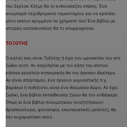
του Σέρλοκ Χόλμς θα το ενθουσίαζαν επίσης. Ένα
κουμπαρά ταχυδρομικού ταμιευτηρίου για να κρατάει
μόνο εκείνο κρυμμένα τα χρήματά του! Ένα βιβλίο με
ιστορίες κατασκοπείας θα το απορροφούσε.
ΤΟΞΟΤΗΣ
Ο καλός σας είναι Τοξότης ή έχει τον ωροσκόπο του στο
ζώδιο αυτό. Αν ασχολείται με τον κήπο του σπιτιού
κάποια εργαλεία κηπουρικής θα του άρεσαν ιδιαίτερα.
Αν είναι σπόρτσμαν, ένα όργανο γυμναστικής π.χ.
βαράκια ή ποδήλατο, είναι ένα θαυμάσιο δώρο. Αν έχει
ζωάκι, ένα βιβλίο εκπαίδευσης ζώων θα τον ενδιέφερε.
Όπως κι ένα βιβλίο πνευματικών αναζητήσεων(
θρησκειολογία, φιλοσοφία, εσωτεριστικές μελέτες), θα
τον ευχαριστήσει πολύ.