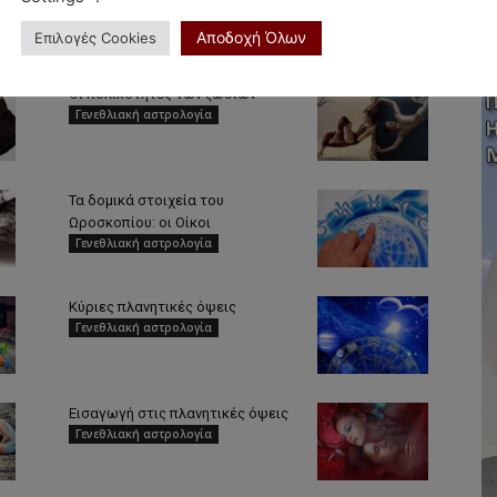
Αποδοχή Όλων
Επιλογές Cookies
Οι πολικότητες των ζωδίων
Γενεθλιακή αστρολογία
Τα δομικά στοιχεία του
Ωροσκοπίου: οι Οίκοι
Γενεθλιακή αστρολογία
Κύριες πλανητικές όψεις
Γενεθλιακή αστρολογία
Εισαγωγή στις πλανητικές όψεις
Γενεθλιακή αστρολογία