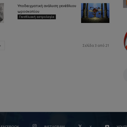
Υποδειγματική ανάλυση γενέθλιου
ωροσκοπίου
Γενεθλιακή αστρολογία
Σελίδα 3 από 21
FACEBOOK
INSTAGRAM
X
YOUT