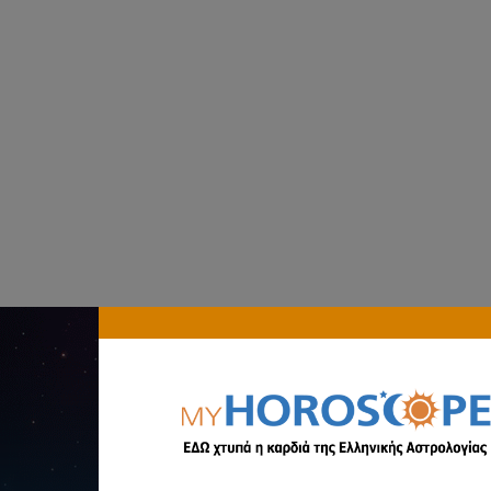
αστρολογία
myhoroscope