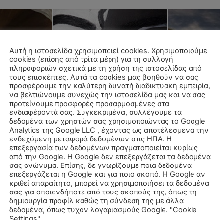
Αυτή η ιστοσελίδα χρησιμοποιεί cookies. Χρησιμοποιούμε
cookies (επίσης από τρίτα μέρη) για τη συλλογή
πληροφοριών σχετικά με τη χρήση της ιστοσελίδας από
τους επισκέπτες. Αυτά τα cookies μας βοηθούν να σας
προσφέρουμε την καλύτερη δυνατή διαδικτυακή εμπειρία,
να βελτιώνουμε συνεχώς την ιστοσελίδα μας και να σας
προτείνουμε προσφορές προσαρμοσμένες στα
ενδιαφέροντά σας. Συγκεκριμένα, συλλέγουμε τα
δεδομένα των χρηστών σας χρησιμοποιώντας το Google
Analytics της Google LLC , έχοντας ως αποτέλεσμενα την
ενδεχόμενη μεταφορά δεδομένων στις ΗΠΑ. Η
επεξεργασία των δεδομένων πραγματοποιείται κυρίως
από την Google. Η Google δεν επεξεργάζεται τα δεδομένα
σας ανώνυμα. Επίσης, δε γνωρίζουμε ποια δεδομένα
επεξεργάζεται η Google και για ποιο σκοπό. Η Google αν
ΟΓΊΑ
ΓΕΝΕΘΛΙΑΚΉ ΑΣΤΡΟΛΟΓΊΑ
ΓΕΝΕΘΛΙΑΚΉ ΑΣΤ
κριθεί απαραίτητο, μπορεί να χρησιμοποιήσει τα δεδομένα
εσουράνημα
8ος Οίκος – Σεξ – Θάνατος –
Ceres στα ζώδ
σας για οποιονδήποτε από τους σκοπούς της, όπως τη
Αναγέννηση
όψεις
δημιουργία προφίλ καθώς τη σύνδεσή της με άλλα
δεδομένα, όπως τυχόν λογαριασμούς Google. "Cookie
Settings" .