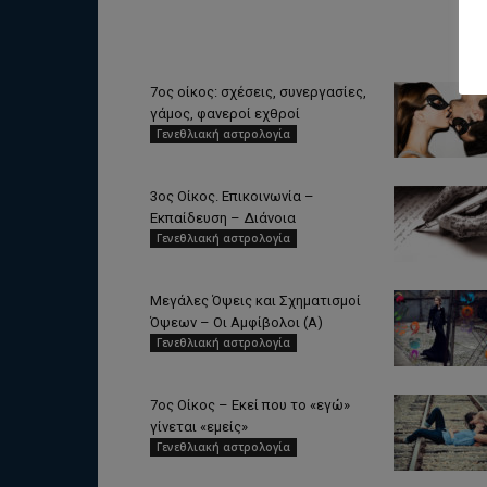
7ος οίκος: σχέσεις, συνεργασίες,
γάμος, φανεροί εχθροί
Γενεθλιακή αστρολογία
3ος Οίκος. Επικοινωνία –
Εκπαίδευση – Διάνοια
Γενεθλιακή αστρολογία
Μεγάλες Όψεις και Σχηματισμοί
Όψεων – Οι Αμφίβολοι (Α)
Γενεθλιακή αστρολογία
7ος Οίκος – Εκεί που το «εγώ»
γίνεται «εμείς»
Γενεθλιακή αστρολογία