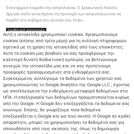
Ένα καρμικό κομμάτι της αστρολογίας. Ο Δρακωνικός Κύκλος
άργησε πολύ να κεντρίσει τη προσοχή των αστρολόγων και να
ληφθεί στα σοβαρά στο σύνολό του. Όταν...
Γενεθλιακή αστρολογία
Αυτή η ιστοσελίδα χρησιμοποιεί cookies. Χρησιμοποιούμε
Κάρμα: Οικογενειακή υπόθεση
cookies (επίσης από τρίτα μέρη) για τη συλλογή πληροφοριών
σχετικά με τη χρήση της ιστοσελίδας από τους επισκέπτες.
Αντίθετοι χαρακτήρες μέσα στην ίδια οικογένεια; Ίσως τελικά
Αυτά τα cookies μας βοηθούν να σας προσφέρουμε την
τίποτε να μην είναι τυχαίο. Βλέπετε, το κάρμα μεταβιβάζεται
καλύτερη δυνατή διαδικτυακή εμπειρία, να βελτιώνουμε
άθελά μας από γενιά σε γενιά. - Πως μεταβιβάζεται...
συνεχώς την ιστοσελίδα μας και να σας προτείνουμε
προσφορές προσαρμοσμένες στα ενδιαφέροντά σας.
Συγκεκριμένα, συλλέγουμε τα δεδομένα των χρηστών σας
Γενεθλιακή αστρολογία
χρησιμοποιώντας το Google Analytics της Google LLC , έχοντας
Πίσω από το τυχαίο κρύβεται το Κάρμα
ως αποτέλεσμενα την ενδεχόμενη μεταφορά δεδομένων στις
ΗΠΑ. Η επεξεργασία των δεδομένων πραγματοποιείται κυρίως
Τι συμβαίνει όταν τα πράγματα πάνε στραβά; Μήπως η Ψυχή μας
από την Google. Η Google δεν επεξεργάζεται τα δεδομένα σας
στέλνει τα μηνύματά της κι εμείς δεν τα βλέπουμε; Γιατί δεν
ανώνυμα. Επίσης, δε γνωρίζουμε ποια δεδομένα
πετυχαίνω αυτό...
επεξεργάζεται η Google και για ποιο σκοπό. Η Google αν κριθεί
απαραίτητο, μπορεί να χρησιμοποιήσει τα δεδομένα σας για
οποιονδήποτε από τους σκοπούς της, όπως τη δημιουργία