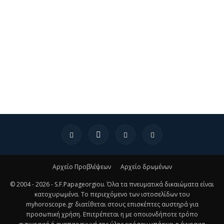
Αρχείο Προβλέψεων
Αρχείο δρωμένων
© 2004 - 2026 - S.F.Papageorgiou. Όλα τα πνευματικά δικαιώματα είναι
κατοχυρωμένα. Το περιεχόμενο των ιστοσελίδων του
myhoroscope.gr διατίθεται στους επισκέπτες αυστηρά για
προσωπική χρήση. Επιτρέπεται η με οποιονδήποτε τρόπο