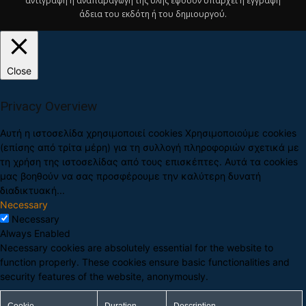
αντιγραφή ή αναπαραγωγή της ύλης εφόσον υπάρχει η έγγραφη
άδεια του εκδότη ή του δημιουργού.
Close
Privacy Overview
Αυτή η ιστοσελίδα χρησιμοποιεί cookies Χρησιμοποιούμε cookies
(επίσης από τρίτα μέρη) για τη συλλογή πληροφοριών σχετικά με
τη χρήση της ιστοσελίδας από τους επισκέπτες. Αυτά τα cookies
μας βοηθούν να σας προσφέρουμε την καλύτερη δυνατή
διαδικτυακή
...
Necessary
Necessary
Always Enabled
Necessary cookies are absolutely essential for the website to
function properly. These cookies ensure basic functionalities and
security features of the website, anonymously.