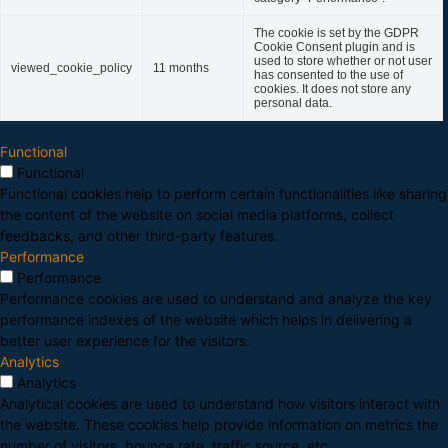
The cookie is set by the GDPR
Cookie Consent plugin and is
used to store whether or not user
viewed_cookie_policy
11 months
has consented to the use of
cookies. It does not store any
personal data.
Functional
Functional
Functional cookies help to perform certain functionalities like sharing
the content of the website on social media platforms, collect
feedbacks, and other third-party features.
Performance
Performance
Performance cookies are used to understand and analyze the key
performance indexes of the website which helps in delivering a
better user experience for the visitors.
Analytics
Analytics
Analytical cookies are used to understand how visitors interact with
the website. These cookies help provide information on metrics the
number of visitors, bounce rate, traffic source, etc.