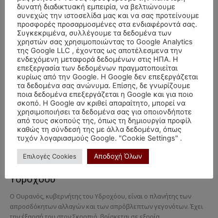
Σελήνη Ο κυρίαρχος πλανήτης του
δυνατή διαδικτυακή εμπειρία, να βελτιώνουμε
Καρκίνου
συνεχώς την ιστοσελίδα μας και να σας προτείνουμε
προσφορές προσαρμοσμένες στα ενδιαφέροντά σας.
Η Σελήνη συνδέεται με τα συναισθήματα, το συγκινησιακό μας
Συγκεκριμένα, συλλέγουμε τα δεδομένα των
χρηστών σας χρησιμοποιώντας το Google Analytics
επίπεδο και τον ψυχισμό μας. Είναι η θηλυκή και δεκτική αρχή, γι'
της Google LLC , έχοντας ως αποτέλεσμενα την
αυτό άλλωστε και...
ενδεχόμενη μεταφορά δεδομένων στις ΗΠΑ. Η
επεξεργασία των δεδομένων πραγματοποιείται
Μαθήματα αστρολογίας
κυρίως από την Google. Η Google δεν επεξεργάζεται
Δίας Ο κυρίαρχος πλανήτης του Τοξότη
τα δεδομένα σας ανώνυμα. Επίσης, δε γνωρίζουμε
ποια δεδομένα επεξεργάζεται η Google και για ποιο
σκοπό. Η Google αν κριθεί απαραίτητο, μπορεί να
Ο Δίας είναι ο μεγαλύτερος πλανήτης του ηλιακού συστήματος, «ο
χρησιμοποιήσει τα δεδομένα σας για οποιονδήποτε
Μεγάλος Ευεργέτης», ο πλανήτης που φέρνει επέκταση,
από τους σκοπούς της, όπως τη δημιουργία προφίλ
διευκαολύνσεις, τύχη και αισιοδοξία απΆ όπου διέρχεται...
καθώς τη σύνδεσή της με άλλα δεδομένα, όπως
τυχόν λογαριασμούς Google. "Cookie Settings" .
Μαθήματα αστρολογίας
Αποδοχή Όλων
Επιλογές Cookies
Ουρανός Ο Κυρίαρχος πλανήτης του
Υδροχόου
Ο Ουρανός, κυβερνήτης του Υδροχόου, είναι ο πλανήτης των
απροσδόκητων αλλαγών και των απρόβλεπτων γεγονότων. Έχει
την έξαρσή του στον Σκορπιό, βρίσκεται σε εξορία...