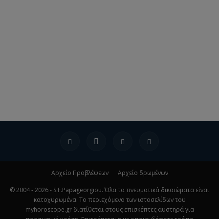
Αρχείο Προβλέψεων
Αρχείο δρωμένων
© 2004 - 2026 - S.F.Papageorgiou. Όλα τα πνευματικά δικαιώματα είναι
κατοχυρωμένα. Το περιεχόμενο των ιστοσελίδων του
myhoroscope.gr διατίθεται στους επισκέπτες αυστηρά για