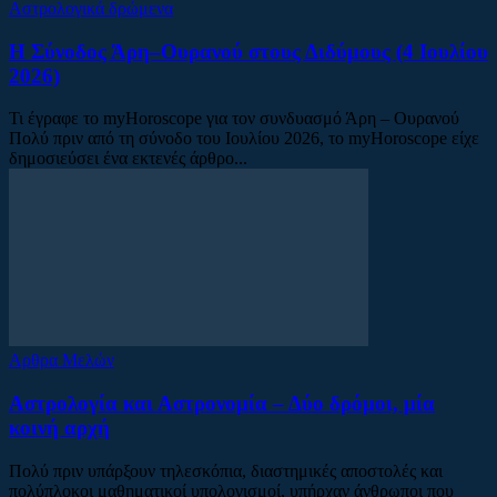
Αστρολογικά δρώμενα
Η Σύνοδος Άρη–Ουρανού στους Διδύμους (4 Ιουλίου
2026)
Τι έγραφε το myHoroscope για τον συνδυασμό Άρη – Ουρανού
Πολύ πριν από τη σύνοδο του Ιουλίου 2026, το myHoroscope είχε
δημοσιεύσει ένα εκτενές άρθρο...
Αρθρα Μελών
Αστρολογία και Αστρονομία – Δύο δρόμοι, μία
κοινή αρχή
Πολύ πριν υπάρξουν τηλεσκόπια, διαστημικές αποστολές και
πολύπλοκοι μαθηματικοί υπολογισμοί, υπήρχαν άνθρωποι που