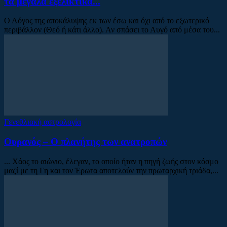
τα μεγάλα εξελικτικά...
Ο Λόγος της αποκάλυψης εκ των έσω και όχι από το εξωτερικό
περιβάλλον (Θεό ή κάτι άλλο). Αν σπάσει το Αυγό από μέσα του...
Γενεθλιακή αστρολογία
Ουρανός – Ο πλανήτης των ανατροπών
... Χάος το αιώνιο, έλεγαν, το οποίο ήταν η πηγή ζωής στον κόσμο
μαζί με τη Γη και τον Έρωτα αποτελούν την πρωταρχική τριάδα,...