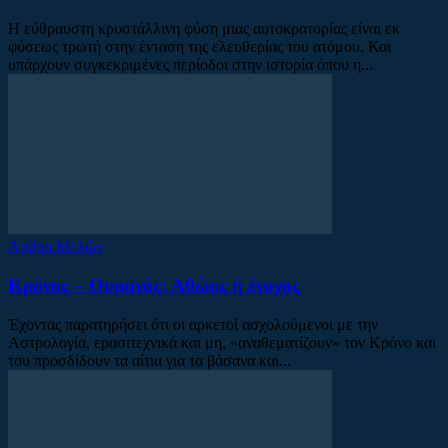
Η εύθραυστη κρυστάλλινη φύση μιας αυτοκρατορίας είναι εκ
φύσεως τρωτή στην ένταση της ελευθερίας του ατόμου. Και
υπάρχουν συγκεκριμένες περίοδοι στην ιστορία όπου η...
Αρθρα Μελών
Κρόνος – Ουρανός: Αθώος ή ένοχος
Έχοντας παρατηρήσει ότι οι αρκετοί ασχολούμενοι με την
Αστρολογία, ερασιτεχνικά και μη, «αναθεματίζουν» τον Κρόνο και
του προσδίδουν τα αίτια για τα βάσανα και...