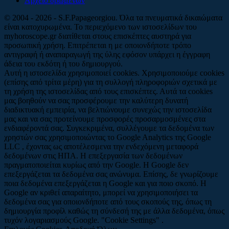
Αρχείο δρωμένων
© 2004 - 2026 - S.F.Papageorgiou. Όλα τα πνευματικά δικαιώματα
είναι κατοχυρωμένα. Το περιεχόμενο των ιστοσελίδων του
myhoroscope.gr διατίθεται στους επισκέπτες αυστηρά για
προσωπική χρήση. Επιτρέπεται η με οποιονδήποτε τρόπο
αντιγραφή ή αναπαραγωγή της ύλης εφόσον υπάρχει η έγγραφη
άδεια του εκδότη ή του δημιουργού.
Αυτή η ιστοσελίδα χρησιμοποιεί cookies. Χρησιμοποιούμε cookies
(επίσης από τρίτα μέρη) για τη συλλογή πληροφοριών σχετικά με
τη χρήση της ιστοσελίδας από τους επισκέπτες. Αυτά τα cookies
μας βοηθούν να σας προσφέρουμε την καλύτερη δυνατή
διαδικτυακή εμπειρία, να βελτιώνουμε συνεχώς την ιστοσελίδα
μας και να σας προτείνουμε προσφορές προσαρμοσμένες στα
ενδιαφέροντά σας. Συγκεκριμένα, συλλέγουμε τα δεδομένα των
χρηστών σας χρησιμοποιώντας το Google Analytics της Google
LLC , έχοντας ως αποτέλεσμενα την ενδεχόμενη μεταφορά
δεδομένων στις ΗΠΑ. Η επεξεργασία των δεδομένων
πραγματοποιείται κυρίως από την Google. Η Google δεν
επεξεργάζεται τα δεδομένα σας ανώνυμα. Επίσης, δε γνωρίζουμε
ποια δεδομένα επεξεργάζεται η Google και για ποιο σκοπό. Η
Google αν κριθεί απαραίτητο, μπορεί να χρησιμοποιήσει τα
δεδομένα σας για οποιονδήποτε από τους σκοπούς της, όπως τη
δημιουργία προφίλ καθώς τη σύνδεσή της με άλλα δεδομένα, όπως
τυχόν λογαριασμούς Google. "Cookie Settings" .