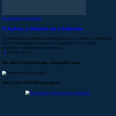
Γενεθλιακή αστρολογία
Ο Κρόνος, ο Ουρανός και ο Άνθρωπος
Η μυθολογία είναι βαθειά συνδεδεμένη με τη φύση του ανθρώπου
και τη δημιουργία του κόσμου. Οι αρχαίοι Έλληνες είχαν
καταλάβει τα βαθύτερα νοήματα της...
1
2
Σελίδα 1 από 2
Σας αρέσει η δουλειά μας, υποστηρίξτε μας!
ΜΕΓΑΛΗ ΕΥΚΑΙΡΙΑ (πατήστε)