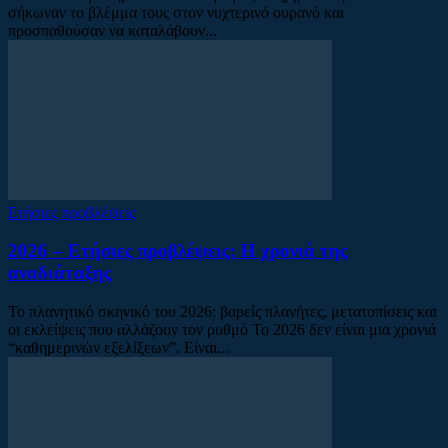
σήκωναν το βλέμμα τους στον νυχτερινό ουρανό και
προσπαθούσαν να καταλάβουν...
Ετήσιες προβλέψεις
2026 – Ετήσιες προβλέψεις: Η χρονιά της
αναδιάταξης
Το πλανητικό σκηνικό του 2026: βαρείς πλανήτες, μετατοπίσεις και
οι εκλείψεις που αλλάζουν τον ρυθμό Το 2026 δεν είναι μια χρονιά
“καθημερινών εξελίξεων”. Είναι...