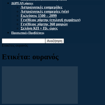
ΔΩΡΕΑΝ χάρτες
Αστρολογικές εφημερίδες
Αστρολογικές εφημερίες (νέο)
Εκλείψεις 1500 – 2099
Γενέθλιος χάρτης (επιλογή σωμάτων)
Γενέθλιος χάρτης 360 μοιρών
Σελήνη ΚΠ + Πλ. ώρες
Προσωπικές Προβλέψεις
Ετικέτες
ουρανός
Ετικέτα: ουρανός