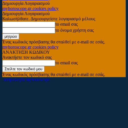
Δημιουργία Λογαριασμού
myhoroscope.gr cookies policy
Δημιουργία Λογαριασμού
Καλωσήλθατε. Δημιουργείστε λογαριασμό μέλους
το email σας
το όνομα χρήστη σας
Ένας κωδικός πρόσβασης θα σταλθεί με e-mail σε εσάς.
myhoroscope.gr cookies policy
ΑΝΑΚΤΗΣΗ ΚΩΔΙΚΟΥ
Ανακτήστε τον κωδικό σας
το email σας
Ένας κωδικός πρόσβασης θα σταλθεί με e-mail σε εσάς.
αστρολογία myhoroscope