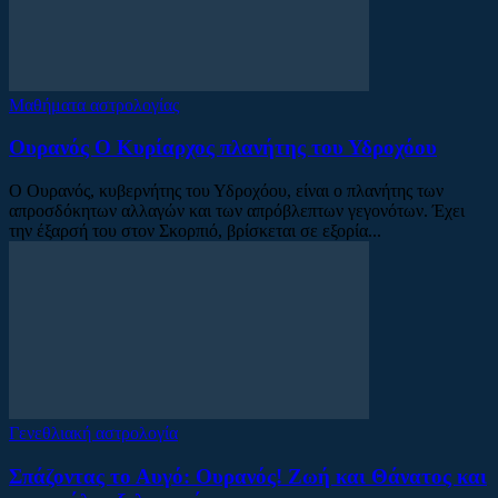
Μαθήματα αστρολογίας
Ουρανός Ο Κυρίαρχος πλανήτης του Υδροχόου
Ο Ουρανός, κυβερνήτης του Υδροχόου, είναι ο πλανήτης των
απροσδόκητων αλλαγών και των απρόβλεπτων γεγονότων. Έχει
την έξαρσή του στον Σκορπιό, βρίσκεται σε εξορία...
Γενεθλιακή αστρολογία
Σπάζοντας το Αυγό: Ουρανός! Ζωή και Θάνατος και