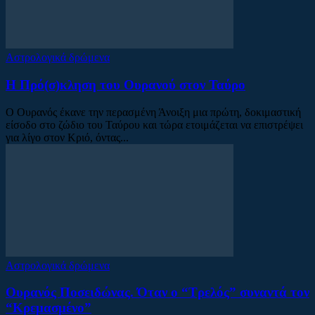
Αστρολογικά δρώμενα
Η Πρό(σ)κληση του Ουρανού στον Ταύρο
Ο Ουρανός έκανε την περασμένη Άνοιξη μια πρώτη, δοκιμαστική
είσοδο στο ζώδιο του Ταύρου και τώρα ετοιμάζεται να επιστρέψει
για λίγο στον Κριό, όντας...
Αστρολογικά δρώμενα
Ουρανός Ποσειδώνας. Όταν ο “Τρελός” συναντά τον
“Κρεμασμένο”