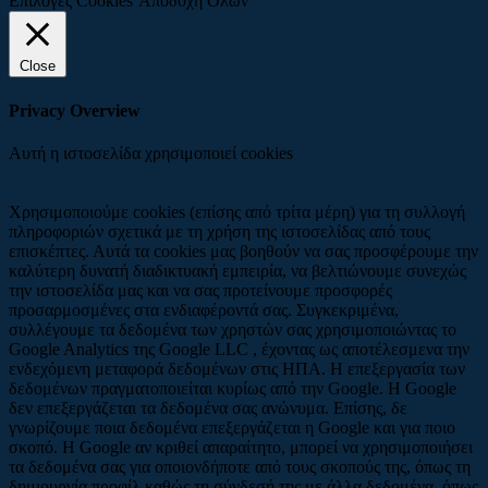
Επιλογές Cookies
Αποδοχή Όλων
Close
Privacy Overview
Αυτή η ιστοσελίδα χρησιμοποιεί cookies
Χρησιμοποιούμε cookies (επίσης από τρίτα μέρη) για τη συλλογή
πληροφοριών σχετικά με τη χρήση της ιστοσελίδας από τους
επισκέπτες. Αυτά τα cookies μας βοηθούν να σας προσφέρουμε την
καλύτερη δυνατή διαδικτυακή εμπειρία, να βελτιώνουμε συνεχώς
την ιστοσελίδα μας και να σας προτείνουμε προσφορές
προσαρμοσμένες στα ενδιαφέροντά σας. Συγκεκριμένα,
συλλέγουμε τα δεδομένα των χρηστών σας χρησιμοποιώντας το
Google Analytics της Google LLC , έχοντας ως αποτέλεσμενα την
ενδεχόμενη μεταφορά δεδομένων στις ΗΠΑ. Η επεξεργασία των
δεδομένων πραγματοποιείται κυρίως από την Google. Η Google
δεν επεξεργάζεται τα δεδομένα σας ανώνυμα. Επίσης, δε
γνωρίζουμε ποια δεδομένα επεξεργάζεται η Google και για ποιο
σκοπό. Η Google αν κριθεί απαραίτητο, μπορεί να χρησιμοποιήσει
τα δεδομένα σας για οποιονδήποτε από τους σκοπούς της, όπως τη
δημιουργία προφίλ καθώς τη σύνδεσή της με άλλα δεδομένα, όπως