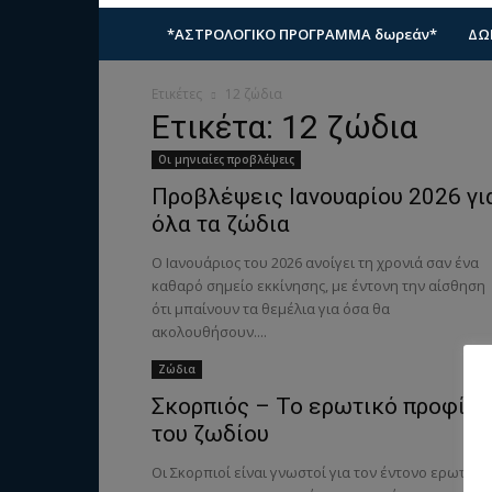
*ΑΣΤΡΟΛΟΓΙΚΟ ΠΡΟΓΡΑΜΜΑ δωρεάν*
ΔΩ
Ετικέτες
12 ζώδια
Ετικέτα: 12 ζώδια
Οι μηνιαίες προβλέψεις
Προβλέψεις Ιανουαρίου 2026 γι
όλα τα ζώδια
Ο Ιανουάριος του 2026 ανοίγει τη χρονιά σαν ένα
καθαρό σημείο εκκίνησης, με έντονη την αίσθηση
ότι μπαίνουν τα θεμέλια για όσα θα
ακολουθήσουν....
Ζώδια
Σκορπιός – Το ερωτικό προφίλ
του ζωδίου
Οι Σκορπιοί είναι γνωστοί για τον έντονο ερωτισμ