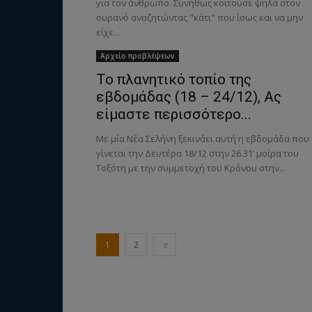
για τον άνθρωπο. Συνήθως κοιτούσε ψηλά στον
ουρανό αναζητώντας "κάτι" που ίσως και να μην
είχε...
Αρχείο προβλέψεων
Το πλανητικό τοπίο της
εβδομάδας (18 – 24/12), Ας
είμαστε περισσότερο...
Με μία Νέα Σελήνη ξεκινάει αυτή η εβδομάδα που
γίνεται την Δευτέρα 18/12 στην 26.31’ μοίρα του
Τοξότη με την συμμετοχή του Κρόνου στην...
1
2