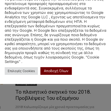
Ιούνιος και λέμε, καλό καλοκαίρι!!! Αν και
προτείνουμε προσφορές προσαρμοσμένες στα
,
προβλέπεται ¨θερμό¨ αυτό το καλοκαίρι, από
ενδιαφέροντά σας. Συγκεκριμένα, συλλέγουμε τα
γεγονότα και εκπλήξεις, αλλά εμείς πάμε κόντρα στο
δεδομένα των χρηστών σας χρησιμοποιώντας το Google
καιρό και θα...
Analytics της Google LLC , έχοντας ως αποτέλεσμενα την
ενδεχόμενη μεταφορά δεδομένων στις ΗΠΑ. Η
Ζώδια
επεξεργασία των δεδομένων πραγματοποιείται κυρίως
από την Google. Η Google δεν επεξεργάζεται τα δεδομένα
Τα «καβούρια» οι «σπάγκοι» και
σας ανώνυμα. Επίσης, δε γνωρίζουμε ποια δεδομένα
οι υπόλοιπες τσέπες του
επεξεργάζεται η Google και για ποιο σκοπό. Η Google αν
κριθεί απαραίτητο, μπορεί να χρησιμοποιήσει τα δεδομένα
ζωδιακού!
σας για οποιονδήποτε από τους σκοπούς της, όπως τη
δημιουργία προφίλ καθώς τη σύνδεσή της με άλλα
Συχνά ακούμε τις παλιές γυναίκες να λένε «Το
δεδομένα, όπως τυχόν λογαριασμούς Google. "Cookie
ο
χειρότερο ελάττωμα στον άντρα, είναι να σου βγει
Settings" .
τσιγκούνης και τεμπέλης! Όλα τα άλλα…» Οι
συνδυασμοί...
Αποδοχή Όλων
Επιλογές Cookies
Uncategorized
Το πλανητικό σκηνικό του 2018.
Προβλέψεις 1ου εξαμήνου
ή
2018! Καλωσορίζουμε μία χρονιά προετοιμασίας για