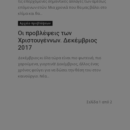
τις επερχόμενες σημαντικές αλλαγές των αμέσως
επόμενων ετών. Μια χρονιά που θα μας βάλει στο
κλίμα και θα...
Αρχείο προβλέψεων
Οι προβλέψεις των
Χριστουγέννων. Δεκέμβριος
2017
Δεκέμβριος κι όλα τώρα είναι πιο φωτεινά, πιο
χαρούμενα, γιορτινά! Δεκέμβριος, άλλος ένας
χρόνος φεύγει για να δώσει την θέση του στον
καινούργιο. Νέα...
Σελίδα 1 από 2