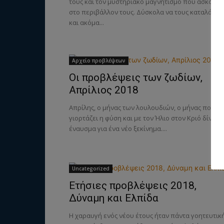
τους και τον μυστηριακό μαγνητισμό που ασκούν
στο περιβάλλον τους. Δύσκολα να τους καταλάβεις
και ακόμα...
Αρχείο προβλέψεων
Οι προβλέψεις των ζωδίων,
Απρίλιος 2018
Απρίλης, ο μήνας των λουλουδιών, ο μήνας που
γιορτάζει η φύση και με τον Ήλιο στον Κριό δίνει τ
έναυσμα για ένα νέο ξεκίνημα....
Uncategorized
Ετήσιες προβλέψεις 2018,
Δύναμη και Ελπίδα
Η χαραυγή ενός νέου έτους ήταν πάντα γοητευτικ