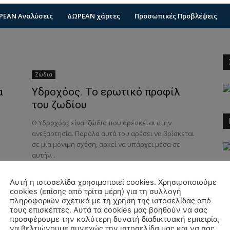
ΡΕΑΝ Αναλύσεις
ΔΩΡΕΑΝ χάρτες
Προσωπικές Προβλέψεις
Ζώδια
α
Υδροχόος. Το ερωτικό προφίλ
του ζωδίου
Ο Υδροχόος είναι ζώδιο που αρέσκεται στην
ανεξαρτησία. Παρόλα αυτά του αρέσει να βρίσκεται
σε μία μόνιμη σχέση, αρκεί να υπάρχει μέσα σε
αυτήν...
Αυτή η ιστοσελίδα χρησιμοποιεί cookies. Χρησιμοποιούμε
Featured
cookies (επίσης από τρίτα μέρη) για τη συλλογή
Όταν η Άννα κοιτάει τα άστρα…
πληροφοριών σχετικά με τη χρήση της ιστοσελίδας από
τους επισκέπτες. Αυτά τα cookies μας βοηθούν να σας
Ιούνιος 2018
προσφέρουμε την καλύτερη δυνατή διαδικτυακή εμπειρία,
ό
να βελτιώνουμε συνεχώς την ιστοσελίδα μας και να σας