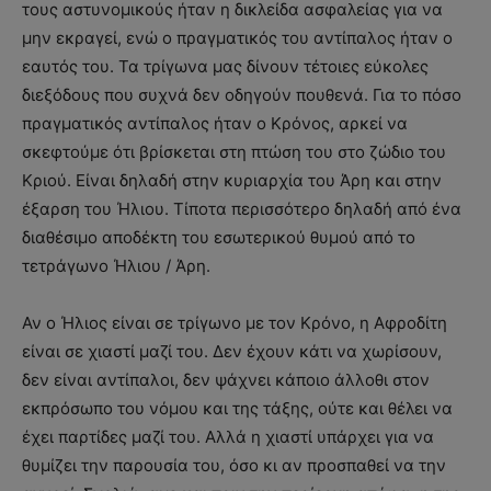
τους αστυνομικούς ήταν η δικλείδα ασφαλείας για να
μην εκραγεί, ενώ ο πραγματικός του αντίπαλος ήταν ο
εαυτός του. Τα τρίγωνα μας δίνουν τέτοιες εύκολες
διεξόδους που συχνά δεν οδηγούν πουθενά. Για το πόσο
πραγματικός αντίπαλος ήταν ο Κρόνος, αρκεί να
σκεφτούμε ότι βρίσκεται στη πτώση του στο ζώδιο του
Κριού. Είναι δηλαδή στην κυριαρχία του Άρη και στην
έξαρση του Ήλιου. Τίποτα περισσότερο δηλαδή από ένα
διαθέσιμο αποδέκτη του εσωτερικού θυμού από το
τετράγωνο Ήλιου / Άρη.
Αν ο Ήλιος είναι σε τρίγωνο με τον Κρόνο, η Αφροδίτη
είναι σε χιαστί μαζί του. Δεν έχουν κάτι να χωρίσουν,
δεν είναι αντίπαλοι, δεν ψάχνει κάποιο άλλοθι στον
εκπρόσωπο του νόμου και της τάξης, ούτε και θέλει να
έχει παρτίδες μαζί του. Αλλά η χιαστί υπάρχει για να
θυμίζει την παρουσία του, όσο κι αν προσπαθεί να την