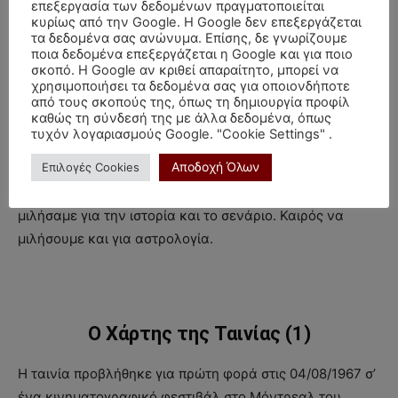
επεξεργασία των δεδομένων πραγματοποιείται
έχουν κάνει πια έρωτα με τον Clyde να προσπαθεί να
κυρίως από την Google. Η Google δεν επεξεργάζεται
καταλάβει αν το έκανε σωστά και να την ρωτάει πως
τα δεδομένα σας ανώνυμα. Επίσης, δε γνωρίζουμε
ήταν, αν νοιώθει έτσι όπως θα έπρεπε να νοιώθει μετά
ποια δεδομένα επεξεργάζεται η Google και για ποιο
σκοπό. Η Google αν κριθεί απαραίτητο, μπορεί να
από …., χωρίς να μπορεί να ολοκληρώσει μια πρόταση.
χρησιμοποιήσει τα δεδομένα σας για οποιονδήποτε
από τους σκοπούς της, όπως τη δημιουργία προφίλ
καθώς τη σύνδεσή της με άλλα δεδομένα, όπως
Τελικά, όπως αναμενόταν, αυτός που τους φιλοξενούσε
τυχόν λογαριασμούς Google. "Cookie Settings" .
έκανε συμφωνία με την αστυνομία για να γλιτώσει το
Αποδοχή Όλων
Επιλογές Cookies
γιο του και την επόμενη μέρα έπεσαν οι τίτλοι του
τέλους με την ενέδρα – εκτέλεση τους. Αρκετά όμως
μιλήσαμε για την ιστορία και το σενάριο. Καιρός να
μιλήσουμε και για αστρολογία.
Ο Χάρτης της Ταινίας (1)
Η ταινία προβλήθηκε για πρώτη φορά στις 04/08/1967 σ’
ένα κινηματογραφικό φεστιβάλ στο Μόντρεαλ του