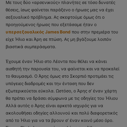
Με τους δύο «αρσενικούς» πλανήτες σε τόσο δυνατές
θέσεις, ίσως φαίνεται παράξενο ο ήρωας μας να έχει
σεξουαλικό πρόβλημα. Ας σκεφτούμε όμως ότι ο
προηγούμενος ήρωας που εξετάσαμε ήταν ο
υπερσεξουαλικός James Bond
που στην πρεμιέρα του
είχε Ήλιο και Άρη σε πτώση. Ας μη βγάζουμε λοιπόν
βιαστικά συμπεράσματα.
Έχουμε έναν Ήλιο στο Λέοντα που θέλει να κάνει
αισθητή την παρουσία του, να φαίνεται και να προκαλεί
το θαυμασμό. Ο Άρης όμως στο Σκορπιό προτιμάει τις
υπόγειες διαδρομές και την ένταση που δεν
εξωτερικεύεται εύκολα. Ωστόσο, ο Άρης σ’ έναν χάρτη
θα πρέπει να δράσει σύμφωνα με τις οδηγίες του Ήλιου
Αλλά αυτός ο Άρης είναι αρκετά ισχυρός για να
ακολουθήσει οδηγίες αλλουνού και πολύ διαφορετικός
από το Ήλιο για να τα βρουν σ’ έναν κοινό μέσο όρο.