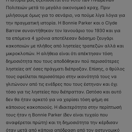
Πολιτειών μετά το μεγάλο οικονομικό κραχ. Πριν
μιλήσουμε όμως για το σενάριο, να πούμε λίγα λόγια για
την πραγματική ιστορία. Η Bonnie Parker και ο Clyde
Barrow συναντήθηκαν τον Ιανουάριο του 1930 και για
τα επόμενα 4 χρόνια αποτέλεσαν διάσημο ζευγάρι
κακοποιών με πλήθος από ληστείες τραπεζών αλλά και
μικροκλοπών. Η αλήθεια είναι ότι απέκτησαν τόση
δημοσιότητα που τους αποδόθηκαν πού περισσότερες
ληστείες απ’ όσες πράγματι διέπραξαν. Επίσης, ο θρύλος
τους οφείλεται περισσότερο στην ικανότητά τους να
γλιτώνουν από τις ενέδρες που τους έστηναν και όχι
τόσο για τις ληστείες που διέπρατταν. Ωστόσο και αυτό
δεν θα ήταν αρκετό για να χαρίσει τόση φήμη σε
κάποιους κακοποιούς. Η ιδιαιτερότητα στην περίπτωσή
τους ήταν η Bonnie Parker (δεν είναι τυχαίο που
αναφέρεται πρώτη) και τη δημοσιότητα την κέρδισαν
όταν μετά από κάποια απόδραση από τον αστυνομικό