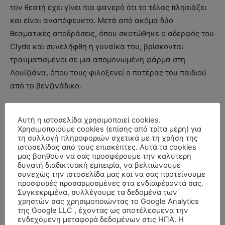
τον θεατή έχει γίνει πια φανερό ότι το τέλος πλησιάζει
και είναι αναπόφευκτο. Μετά από ακόμα δύο
θεαματικές αποδράσεις, όπου σκοτώθηκε ο αδερφός του
Clyde και συνελήφθη η γυναίκα του, βρίσκονται
τραυματισμένοι σε μια απομονωμένη φάρμα στη
Λουϊζιάνα, όπου τους φιλοξενεί ο πατέρας του παιδιού
από το βενζινάδικο.
Σε όλη τη διάρκεια των περιπλανήσεων η Bonnie
Αυτή η ιστοσελίδα χρησιμοποιεί cookies.
προσπαθεί να μείνει μόνη με τον Clyde κάτι που ο
Χρησιμοποιούμε cookies (επίσης από τρίτα μέρη) για
τελευταίος αποφεύγει συστηματικά. Τελικά, μία μέρα
τη συλλογή πληροφοριών σχετικά με τη χρήση της
ιστοσελίδας από τους επισκέπτες. Αυτά τα cookies
πριν από το θάνατό τους, ο Clyde «ελευθερώνεται» και
μας βοηθούν να σας προσφέρουμε την καλύτερη
κάνει έρωτα με την Bonnie. Ήταν τότε που η Bonnie
δυνατή διαδικτυακή εμπειρία, να βελτιώνουμε
συνεχώς την ιστοσελίδα μας και να σας προτείνουμε
έγραψε σε ποίημα την ιστορία τους, κάτι που είχε
προσφορές προσαρμοσμένες στα ενδιαφέροντά σας.
ιδιαίτερα θετική επίδραση στον Clyde αφού τον έκανε
Συγκεκριμένα, συλλέγουμε τα δεδομένα των
χρηστών σας χρησιμοποιώντας το Google Analytics
να νοιώσει σπουδαίος και σημαντικός. Η ταινία έχει
της Google LLC , έχοντας ως αποτέλεσμενα την
αρκετές κωμικές σκηνές και μία από αυτές είναι όταν
ενδεχόμενη μεταφορά δεδομένων στις ΗΠΑ. Η