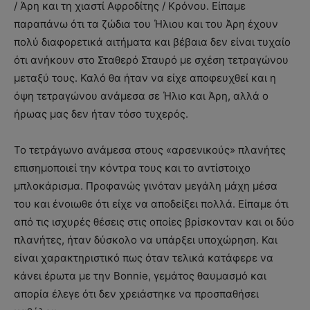
/ Άρη και τη χιαστί Αφροδίτης / Κρόνου. Είπαμε
παραπάνω ότι τα ζώδια του Ήλιου και του Άρη έχουν
πολύ διαφορετικά αιτήματα και βέβαια δεν είναι τυχαίο
ότι ανήκουν στο Σταθερό Σταυρό με σχέση τετραγώνου
μεταξύ τους. Καλό θα ήταν να είχε αποφευχθεί και η
όψη τετραγώνου ανάμεσα σε Ήλιο και Άρη, αλλά ο
ήρωας μας δεν ήταν τόσο τυχερός.
Το τετράγωνο ανάμεσα στους «αρσενικούς» πλανήτες
επισημοποιεί την κόντρα τους και το αντίστοιχο
μπλοκάρισμα. Προφανώς γινόταν μεγάλη μάχη μέσα
του και ένοιωθε ότι είχε να αποδείξει πολλά. Είπαμε ότι
από τις ισχυρές θέσεις στις οποίες βρίσκονταν και οι δύο
πλανήτες, ήταν δύσκολο να υπάρξει υποχώρηση. Και
είναι χαρακτηριστικό πως όταν τελικά κατάφερε να
κάνει έρωτα με την Bonnie, γεμάτος θαυμασμό και
απορία έλεγε ότι δεν χρειάστηκε να προσπαθήσει