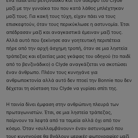
ένα παιδί από βενζινάδικο και τον αδερφό του Clyde
μαζί με την γυναίκα του που κατά λάθος μπλέχτηκαν
μαζί τους. Για κακή τους τύχη, είχαν πάει να τους
επισκεφτούν, όταν τους περικύκλωσε η αστυνομία. Έτσι
απέδρασαν μαζί και αναγκαστικά έμειναν μαζί τους.
Αλλά αυτό που ξεκίνησε σαν γοητευτική περιπέτεια
πήρε από την αρχή άσχημη τροπή, όταν σε μια ληστεία
τράπεζας και εξαιτίας μιας γκάφας του οδηγού (το παιδί
από το βενζινάδικο) ο Clyde αναγκάζεται να σκοτώσει
έναν άνθρωπο. Πλέον τους κυνηγάνε για
ανθρωποκτονία αλλά αυτό δεν πτοεί την Bonnie που δεν
δέχεται τη σύσταση του Clyde να γυρίσει σπίτι της.
Η ταινία δίνει έμφαση στην ανθρώπινη πλευρά των
πρωταγωνιστών. Έτσι, σε μια ληστεία τράπεζας,
παίρνουν τα λεφτά από τα ταμεία αλλά όχι από τον
κόσμο. Όταν «συλλαμβάνουν» έναν αστυνομικό που
τους κυνηγούσε θα βγάλουν μερικές φωτογραφίες μαζί