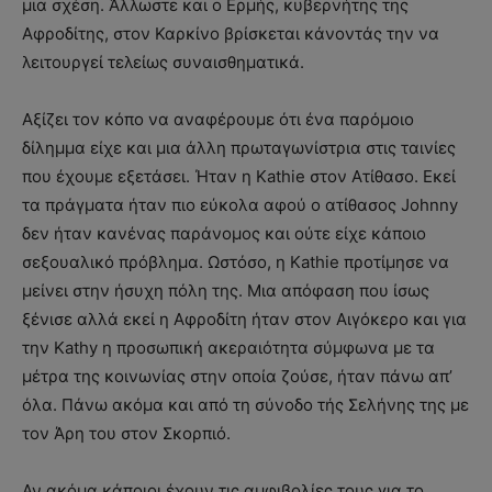
μια σχέση. Άλλωστε και ο Ερμής, κυβερνήτης της
Αφροδίτης, στον Καρκίνο βρίσκεται κάνοντάς την να
λειτουργεί τελείως συναισθηματικά.
Αξίζει τον κόπο να αναφέρουμε ότι ένα παρόμοιο
δίλημμα είχε και μια άλλη πρωταγωνίστρια στις ταινίες
που έχουμε εξετάσει. Ήταν η Kathie στον Ατίθασο. Εκεί
τα πράγματα ήταν πιο εύκολα αφού ο ατίθασος Johnny
δεν ήταν κανένας παράνομος και ούτε είχε κάποιο
σεξουαλικό πρόβλημα. Ωστόσο, η Kathie προτίμησε να
μείνει στην ήσυχη πόλη της. Μια απόφαση που ίσως
ξένισε αλλά εκεί η Αφροδίτη ήταν στον Αιγόκερο και για
την Kathy η προσωπική ακεραιότητα σύμφωνα με τα
μέτρα της κοινωνίας στην οποία ζούσε, ήταν πάνω απ’
όλα. Πάνω ακόμα και από τη σύνοδο τής Σελήνης της με
τον Άρη του στον Σκορπιό.
Αν ακόμα κάποιοι έχουν τις αμφιβολίες τους για το