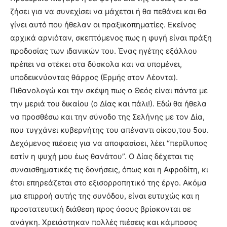
ζήσει για να συνεχίσει να μάχεται ή θα πεθάνει και θα
γίνει αυτό που ήθελαν οι πραξικοπηματίες. Εκείνος
αρχικά αρνιόταν, σκεπτόμενος πως η φυγή είναι πράξη
προδοσίας των ιδανικών του. Ένας ηγέτης εξάλλου
πρέπει να στέκει στα δύσκολα και να υπομένει,
υποδεικνύοντας θάρρος (Ερμής στον Λέοντα).
Πιθανολογώ και την σκέψη πως ο Θεός είναι πάντα με
την μεριά του δικαίου (ο Δίας και πάλι!). Εδώ θα ήθελα
να προσθέσω και την σύνοδο της Σελήνης με τον Δία,
που τυγχάνει κυβερνήτης του απέναντι οίκου,του 5ου.
Δεχόμενος πιέσεις για να αποφασίσει, λέει “περίλυπος
εστίν η ψυχή μου έως θανάτου”. Ο Δίας δέχεται τις
συναισθηματικές τις δονήσεις, όπως και η Αφροδίτη, κι
έτσι επηρεάζεται στο εξισορροπητικό της έργο. Ακόμα
μια επιρροή αυτής της συνόδου, είναι ευτυχώς και η
προστατευτική διάθεση προς όσους βρίσκονται σε
ανάγκη. Χρειάστηκαν πολλές πιέσεις και κάμποσος