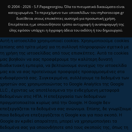
© 2004 - 2026 - S.F.Papageorgiou. Όλα τα πνευματικά δικαιώματα είναι
κατοχυρωμένα. Το περιεχόμενο των ιστοσελίδων του myhoroscope.gr
διατίθεται στους επισκέπτες αυστηρά για προσωπική χρήση.
Επιτρέπεται η με οποιονδήποτε τρόπο αντιγραφή ή αναπαραγωγή της
ύλης εφόσον υπάρχει η έγγραφη άδεια του εκδότη ή του δημιουργού.
Αυτή η ιστοσελίδα χρησιμοποιεί cookies. Χρησιμοποιούμε cookies
(επίσης από τρίτα μέρη) για τη συλλογή πληροφοριών σχετικά με
τη χρήση της ιστοσελίδας από τους επισκέπτες. Αυτά τα cookies
μας βοηθούν να σας προσφέρουμε την καλύτερη δυνατή
διαδικτυακή εμπειρία, να βελτιώνουμε συνεχώς την ιστοσελίδα
μας και να σας προτείνουμε προσφορές προσαρμοσμένες στα
ενδιαφέροντά σας. Συγκεκριμένα, συλλέγουμε τα δεδομένα των
χρηστών σας χρησιμοποιώντας το Google Analytics της Google
LLC , έχοντας ως αποτέλεσμενα την ενδεχόμενη μεταφορά
δεδομένων στις ΗΠΑ. Η επεξεργασία των δεδομένων
πραγματοποιείται κυρίως από την Google. Η Google δεν
επεξεργάζεται τα δεδομένα σας ανώνυμα. Επίσης, δε γνωρίζουμε
ποια δεδομένα επεξεργάζεται η Google και για ποιο σκοπό. Η
Google αν κριθεί απαραίτητο, μπορεί να χρησιμοποιήσει τα
δεδομένα σας για οποιονδήποτε από τους σκοπούς της, όπως τη