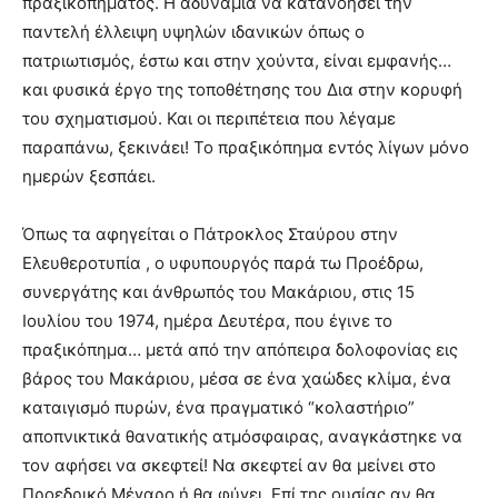
πραξικοπήματος. Η αδυναμία να κατανοήσει την
παντελή έλλειψη υψηλών ιδανικών όπως ο
πατριωτισμός, έστω και στην χούντα, είναι εμφανής…
και φυσικά έργο της τοποθέτησης του Δια στην κορυφή
του σχηματισμού. Και οι περιπέτεια που λέγαμε
παραπάνω, ξεκινάει! Το πραξικόπημα εντός λίγων μόνο
ημερών ξεσπάει.
Όπως τα αφηγείται ο Πάτροκλος Σταύρου στην
Ελευθεροτυπία , ο υφυπουργός παρά τω Προέδρω,
συνεργάτης και άνθρωπός του Μακάριου, στις 15
Ιουλίου του 1974, ημέρα Δευτέρα, που έγινε το
πραξικόπημα… μετά από την απόπειρα δολοφονίας εις
βάρος του Μακάριου, μέσα σε ένα χαώδες κλίμα, ένα
καταιγισμό πυρών, ένα πραγματικό “κολαστήριο”
αποπνικτικά θανατικής ατμόσφαιρας, αναγκάστηκε να
τον αφήσει να σκεφτεί! Να σκεφτεί αν θα μείνει στο
Προεδρικό Μέγαρο ή θα φύγει. Επί της ουσίας αν θα