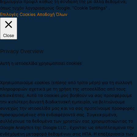
δημιουργία προφίλ καθώς τη σύνδεσή της με άλλα δεδομένα,
όπως τυχόν λογαριασμούς Google. "Cookie Settings" .
Επιλογές Cookies
Αποδοχή Όλων
Close
Privacy Overview
Αυτή η ιστοσελίδα χρησιμοποιεί cookies
Χρησιμοποιούμε cookies (επίσης από τρίτα μέρη) για τη συλλογή
πληροφοριών σχετικά με τη χρήση της ιστοσελίδας από τους
επισκέπτες. Αυτά τα cookies μας βοηθούν να σας προσφέρουμε
την καλύτερη δυνατή διαδικτυακή εμπειρία, να βελτιώνουμε
συνεχώς την ιστοσελίδα μας και να σας προτείνουμε προσφορές
προσαρμοσμένες στα ενδιαφέροντά σας. Συγκεκριμένα,
συλλέγουμε τα δεδομένα των χρηστών σας χρησιμοποιώντας το
Google Analytics της Google LLC , έχοντας ως αποτέλεσμενα την
ενδεχόμενη μεταφορά δεδομένων στις ΗΠΑ. Η επεξεργασία των