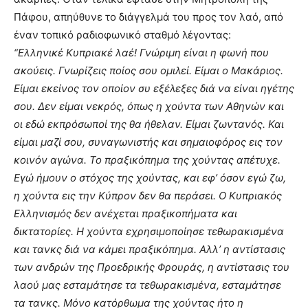
Πάφου, απηύθυνε το διάγγελμά του προς τον λαό, από
έναν τοπικό ραδιοφωνικό σταθμό λέγοντας:
“Ελληνικέ Κυπριακέ λαέ! Γνώριμη είναι η φωνή που
ακούεις. Γνωρίζεις ποίος σου ομιλεί. Είμαι ο Μακάριος.
Είμαι εκείνος τον οποίον συ εξέλεξες διά να είναι ηγέτης
σου. Δεν είμαι νεκρός, όπως η χούντα των Αθηνών και
οι εδώ εκπρόσωποί της θα ήθελαν. Είμαι ζωντανός. Και
είμαι μαζί σου, συναγωνιστής και σημαιοφόρος εις τον
κοινόν αγώνα. Το πραξικόπημα της χούντας απέτυχε.
Εγώ ήμουν ο στόχος της χούντας, και εφ’ όσον εγώ ζω,
η χούντα εις την Κύπρον δεν θα περάσει. Ο Κυπριακός
Ελληνισμός δεν ανέχεται πραξικοπήματα και
δικτατορίες. Η χούντα εχρησιμοποίησε τεθωρακισμένα
και τανκς διά να κάμει πραξικόπημα. Αλλ’ η αντίστασις
των ανδρών της Προεδρικής Φρουράς, η αντίστασις του
λαού μας εσταμάτησε τα τεθωρακισμένα, εσταμάτησε
τα τανκς. Μόνο κατόρθωμα της χούντας ήτο η