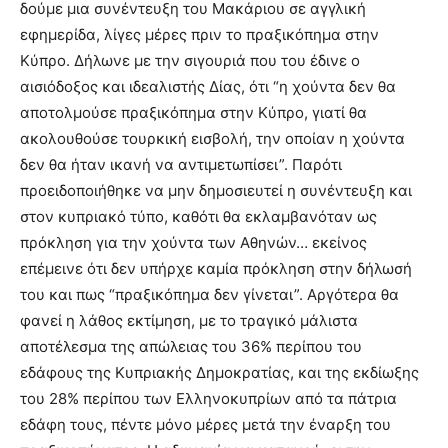
δούμε μια συνέντευξη του Μακάριου σε αγγλική
εφημερίδα, λίγες μέρες πριν το πραξικόπημα στην
Κύπρο. Δήλωνε με την σιγουριά που του έδινε ο
αισιόδοξος και ιδεαλιστής Δίας, ότι “η χούντα δεν θα
αποτολμούσε πραξικόπημα στην Κύπρο, γιατί θα
ακολουθούσε τουρκική εισβολή, την οποίαν η χούντα
δεν θα ήταν ικανή να αντιμετωπίσει”. Παρότι
προειδοποιήθηκε να μην δημοσιευτεί η συνέντευξη και
στον κυπριακό τύπο, καθότι θα εκλαμβανόταν ως
πρόκληση για την χούντα των Αθηνών… εκείνος
επέμεινε ότι δεν υπήρχε καμία πρόκληση στην δήλωσή
του και πως “πραξικόπημα δεν γίνεται”. Αργότερα θα
φανεί η λάθος εκτίμηση, με το τραγικό μάλιστα
αποτέλεσμα της απώλειας του 36% περίπου του
εδάφους της Κυπριακής Δημοκρατίας, και της εκδίωξης
του 28% περίπου των Ελληνοκυπρίων από τα πάτρια
εδάφη τους, πέντε μόνο μέρες μετά την έναρξη του