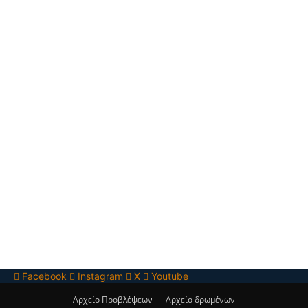
Facebook
Instagram
X
Youtube
Αρχείο Προβλέψεων
Αρχείο δρωμένων