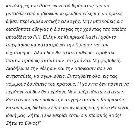
κατάληψις του Ραδιοφωνικού Ιδρύματος, για να
μεταδίδει από ραδιοφώνου ψευδολογίες και να ομιλεί
δήθεν περί κυβερνητικής αλλαγής. Μην υπακούεις εις
οιασδήποτε οδηγίας ή διαταγάς της χούντας τας οποίας
μεταδίδει το ΡΙΚ. Ελληνικέ Κυπριακέ λαέ! Η χούντα
απεφάσισε να καταστρέψει την Κύπρον, να την
διχοτομήσει. Αλλά δεν θα το κατορθώσει. Πρόβαλε
παντοιοτρόπως αντίστασιν στη χούντα. Μη φοβηθείς.
Διαδήλωσε την θέλησιν και την απόφασίν σου να
αντισταθείς, να αγωνισθείς. Ενταχθείτε όλοι εις τας
νομίμους δυνάμεις του κράτους. Η χούντα δεν πρέπει να
περάσει και δεν θα περάσει. Νυν υπέρ πάντων ο αγών.
Και ο αγών τον οποίον την στιγμήν αυτήν ο Κυπριακός
Ελληνισμός διεξάγει είναι αγών ιερός και η νίκη θα είναι
ιδική μας. Ζήτω η ελευθερία! Ζήτω ο κυπριακός λαός!
Ζήτω το Έθνος!”