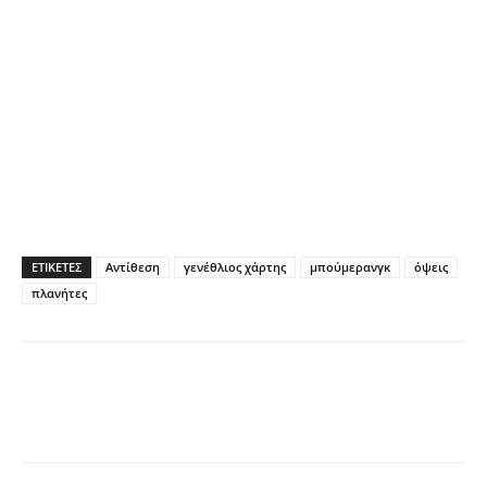
ΕΤΙΚΕΤΕΣ
Αντίθεση
γενέθλιος χάρτης
μπούμερανγκ
όψεις
πλανήτες
Facebook
X