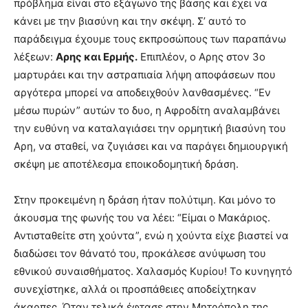
πρόβλημα είναι στο εξάγωνο της βάσης και έχει να
κάνει με την βιασύνη και την σκέψη. Σ’ αυτό το
παράδειγμα έχουμε τους εκπροσώπους των παραπάνω
λέξεων:
Αρης και Ερμής.
Επιπλέον, ο Αρης στον 3ο
μαρτυράει και την αστραπιαία λήψη αποφάσεων που
αργότερα μπορεί να αποδειχθούν λανθασμένες. “Εν
μέσω πυρών” αυτών το δυο, η Αφροδίτη αναλαμβάνει
την ευθύνη να καταλαγιάσει την ορμητική βιασύνη του
Αρη, να σταθεί, να ζυγιάσει και να παράγει δημιουργική
σκέψη με αποτέλεσμα εποικοδομητική δράση.
Στην προκειμένη η δράση ήταν πολύτιμη. Και μόνο το
άκουσμα της φωνής του να λέει: “Είμαι ο Μακάριος.
Αντισταθείτε στη χούντα”, ενώ η χούντα είχε βιαστεί να
διαδώσει τον θάνατό του, προκάλεσε ανύψωση του
εθνικού συναισθήματος. Χαλασμός Κυρίου! Το κυνηγητό
συνεχίστηκε, αλλά οι προσπάθειες αποδείχτηκαν
άκαρπες. Όταν τελικά έφτασε στην Μητρόπολη της