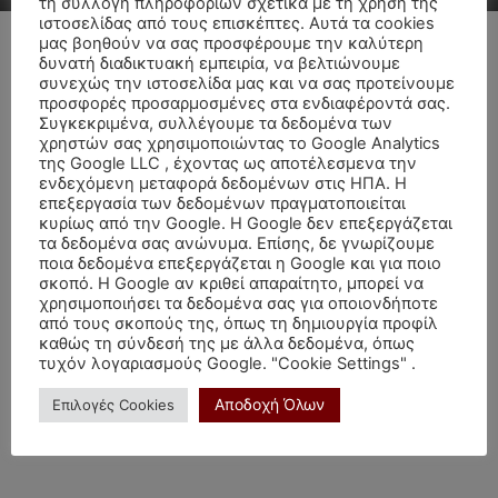
τη συλλογή πληροφοριών σχετικά με τη χρήση της
ιστοσελίδας από τους επισκέπτες. Αυτά τα cookies
μας βοηθούν να σας προσφέρουμε την καλύτερη
δυνατή διαδικτυακή εμπειρία, να βελτιώνουμε
συνεχώς την ιστοσελίδα μας και να σας προτείνουμε
Ποσειδώνας και νευροθεολογία: Αγγίζοντας
προσφορές προσαρμοσμένες στα ενδιαφέροντά σας.
Συγκεκριμένα, συλλέγουμε τα δεδομένα των
τον Θεό
χρηστών σας χρησιμοποιώντας το Google Analytics
Γενεθλιακή αστρολογία
της Google LLC , έχοντας ως αποτέλεσμενα την
ενδεχόμενη μεταφορά δεδομένων στις ΗΠΑ. Η
επεξεργασία των δεδομένων πραγματοποιείται
Το ωροσκόπιο από οικονομική – εργασιακή
κυρίως από την Google. Η Google δεν επεξεργάζεται
σκοπιά
τα δεδομένα σας ανώνυμα. Επίσης, δε γνωρίζουμε
Γενεθλιακή αστρολογία
ποια δεδομένα επεξεργάζεται η Google και για ποιο
σκοπό. Η Google αν κριθεί απαραίτητο, μπορεί να
χρησιμοποιήσει τα δεδομένα σας για οποιονδήποτε
Ψυχολογία και Αστρολογία (Μέρος 1ο)
από τους σκοπούς της, όπως τη δημιουργία προφίλ
Γενεθλιακή αστρολογία
καθώς τη σύνδεσή της με άλλα δεδομένα, όπως
τυχόν λογαριασμούς Google. "Cookie Settings" .
Αποδοχή Όλων
Επιλογές Cookies
Πάρτε την τύχη στα χέρια σας
Γενεθλιακή αστρολογία