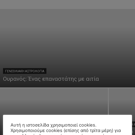
ΓΕΝΕΘΛΙΑΚΉ ΑΣΤΡΟΛΟΓΊΑ
Ουρανός: Ένας επαναστάτης με αιτία
Αυτή η ιστοσελίδα χρησιμοποιεί cookies.
ΓΕΝΕΘΛΙΑΚΉ ΑΣΤΡΟΛΟΓΊΑ
ΓΕΝΕΘΛΙΑΚΉ 
Χρησιμοποιούμε cookies (επίσης από τρίτα μέρη) για
Το ερωτικό τρίγωνο
Αρχαία και