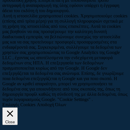
προσωπική χρήση. Επιτρέπεται η με οποιονδήποτε τρόπο
αντιγραφή ή αναπαραγωγή της ύλης εφόσον υπάρχει η έγγραφη
άδεια του εκδότη ή του δημιουργού.
Αυτή η ιστοσελίδα χρησιμοποιεί cookies. Χρησιμοποιούμε cookies
(επίσης από τρίτα μέρη) για τη συλλογή πληροφοριών σχετικά με
τη χρήση της ιστοσελίδας από τους επισκέπτες. Αυτά τα cookies
μας βοηθούν να σας προσφέρουμε την καλύτερη δυνατή
διαδικτυακή εμπειρία, να βελτιώνουμε συνεχώς την ιστοσελίδα
μας και να σας προτείνουμε προσφορές προσαρμοσμένες στα
ενδιαφέροντά σας. Συγκεκριμένα, συλλέγουμε τα δεδομένα των
χρηστών σας χρησιμοποιώντας το Google Analytics της Google
LLC , έχοντας ως αποτέλεσμενα την ενδεχόμενη μεταφορά
δεδομένων στις ΗΠΑ. Η επεξεργασία των δεδομένων
πραγματοποιείται κυρίως από την Google. Η Google δεν
επεξεργάζεται τα δεδομένα σας ανώνυμα. Επίσης, δε γνωρίζουμε
ποια δεδομένα επεξεργάζεται η Google και για ποιο σκοπό. Η
Google αν κριθεί απαραίτητο, μπορεί να χρησιμοποιήσει τα
δεδομένα σας για οποιονδήποτε από τους σκοπούς της, όπως τη
δημιουργία προφίλ καθώς τη σύνδεσή της με άλλα δεδομένα, όπως
τυχόν λογαριασμούς Google. "Cookie Settings" .
Επιλογές Cookies
Αποδοχή Όλων
Close