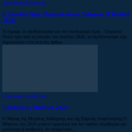
Αστρολογικά δρώμενα
Η Σύνοδος Άρη–Ουρανού στους Διδύμους (4 Ιουλίου
2026)
Τι έγραφε το myHoroscope για τον συνδυασμό Άρη – Ουρανού
Πολύ πριν από τη σύνοδο του Ιουλίου 2026, το myHoroscope είχε
δημοσιεύσει ένα εκτενές άρθρο...
Οι μηνιαίες προβλέψεις
Προβλέψεις Μαρτίου 2026
Ο Μήνας της Μεγάλης Κάθαρσης και της Εαρινής Αναγέννησης Ο
Μάρτιος του 2026 μπαίνει ορμητικά και δεν αφήνει περιθώρια για
μισόλογα ή αναβολές. Αν περιμένατε...