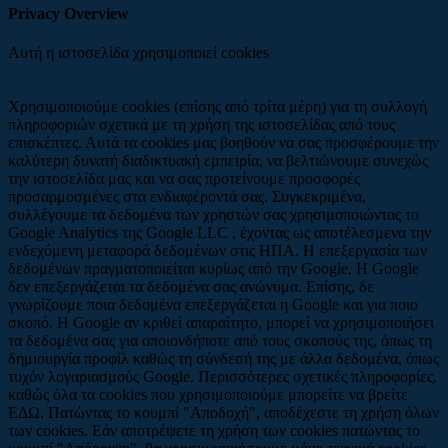
Privacy Overview
Αυτή η ιστοσελίδα χρησιμοποιεί cookies
Χρησιμοποιούμε cookies (επίσης από τρίτα μέρη) για τη συλλογή
πληροφοριών σχετικά με τη χρήση της ιστοσελίδας από τους
επισκέπτες. Αυτά τα cookies μας βοηθούν να σας προσφέρουμε την
καλύτερη δυνατή διαδικτυακή εμπειρία, να βελτιώνουμε συνεχώς
την ιστοσελίδα μας και να σας προτείνουμε προσφορές
προσαρμοσμένες στα ενδιαφέροντά σας. Συγκεκριμένα,
συλλέγουμε τα δεδομένα των χρηστών σας χρησιμοποιώντας το
Google Analytics της Google LLC , έχοντας ως αποτέλεσμενα την
ενδεχόμενη μεταφορά δεδομένων στις ΗΠΑ. Η επεξεργασία των
δεδομένων πραγματοποιείται κυρίως από την Google. Η Google
δεν επεξεργάζεται τα δεδομένα σας ανώνυμα. Επίσης, δε
γνωρίζουμε ποια δεδομένα επεξεργάζεται η Google και για ποιο
σκοπό. Η Google αν κριθεί απαραίτητο, μπορεί να χρησιμοποιήσει
τα δεδομένα σας για οποιονδήποτε από τους σκοπούς της, όπως τη
δημιουργία προφίλ καθώς τη σύνδεσή της με άλλα δεδομένα, όπως
τυχόν λογαριασμούς Google. Περισσότερες σχετικές πληροφορίες,
καθώς όλα τα cookies που χρησιμοποιούμε μπορείτε να βρείτε
ΕΔΩ. Πατώντας το κουμπί "Αποδοχή", αποδέχεστε τη χρήση όλων
των cookies. Εάν αποτρέψετε τη χρήση των cookies πατώντας το