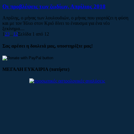
Οι προβλέψεις των ζωδίων, Απρίλιος 2018
Απρίλης, ο μήνας των λουλουδιών, ο μήνας που γιορτάζει η φύση
και με τον Ήλιο στον Κριό δίνει το έναυσμα για ένα νέο
ξεκίνημα....
1
2
3
...
12
Σελίδα 1 από 12
Σας αρέσει η δουλειά μας, υποστηρίξτε μας!
ΜΕΓΑΛΗ ΕΥΚΑΙΡΙΑ (πατήστε)