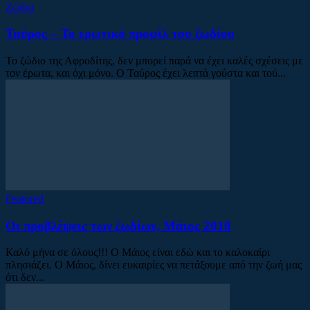
Ζώδια
Ταύρος – Το ερωτικό προφίλ του ζωδίου
Το ζώδιο της Αφροδίτης, δεν μπορεί παρά να έχει καλές σχέσεις με
τον έρωτα, και όχι μόνο. Ο Ταύρος έχει λεπτά γούστα και τού...
Featured
Οι προβλέψεις των ζωδίων, Μάιος 2018
Καλό μήνα σε όλους!!! Ο Μάιος είναι εδώ και το καλοκαίρι
πλησιάζει. Ο Μάιος, δίνει ευκαιρίες να πετάξουμε από την ζωή μας
ότι δεν...