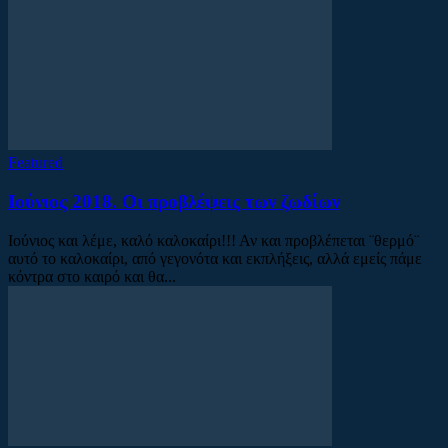
Featured
Ιούνιος 2018. Οι προβλέψεις των ζωδίων
Ιούνιος και λέμε, καλό καλοκαίρι!!! Αν και προβλέπεται ¨θερμό¨
αυτό το καλοκαίρι, από γεγονότα και εκπλήξεις, αλλά εμείς πάμε
κόντρα στο καιρό και θα...