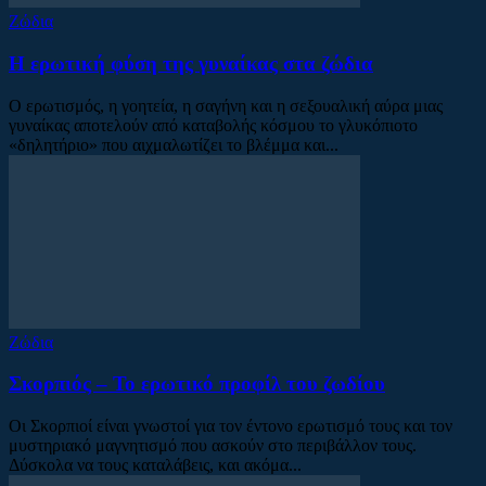
Ζώδια
Η ερωτική φύση της γυναίκας στα ζώδια
Ο ερωτισμός, η γοητεία, η σαγήνη και η σεξουαλική αύρα μιας
γυναίκας αποτελούν από καταβολής κόσμου το γλυκόπιοτο
«δηλητήριο» που αιχμαλωτίζει το βλέμμα και...
Ζώδια
Σκορπιός – Το ερωτικό προφίλ του ζωδίου
Οι Σκορπιοί είναι γνωστοί για τον έντονο ερωτισμό τους και τον
μυστηριακό μαγνητισμό που ασκούν στο περιβάλλον τους.
Δύσκολα να τους καταλάβεις, και ακόμα...