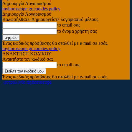
Δημιουργία Λογαριασμού
myhoroscope.gr cookies policy
Δημιουργία Λογαριασμού
Καλωσήλθατε. Δημιουργείστε λογαριασμό μέλους
το email σας
το όνομα χρήστη σας
Ένας κωδικός πρόσβασης θα σταλθεί με e-mail σε εσάς.
myhoroscope.gr cookies policy
ΑΝΑΚΤΗΣΗ ΚΩΔΙΚΟΥ
Ανακτήστε τον κωδικό σας
το email σας
Ένας κωδικός πρόσβασης θα σταλθεί με e-mail σε εσάς.
αστρολογία myhoroscope