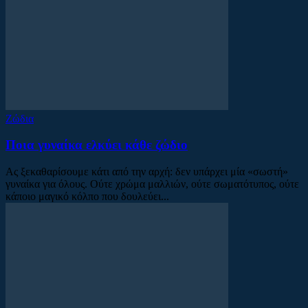
Ζώδια
Ποια γυναίκα ελκύει κάθε ζώδιο
Ας ξεκαθαρίσουμε κάτι από την αρχή: δεν υπάρχει μία «σωστή»
γυναίκα για όλους. Ούτε χρώμα μαλλιών, ούτε σωματότυπος, ούτε
κάποιο μαγικό κόλπο που δουλεύει...