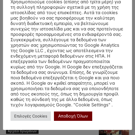
Χρησιμοποιούμε cookies (επίσης από τρίτα μέρη) για
Πανσέληνος στον άξονα Διδύμων Τοξότη –
τη συλλογή πληροφοριών σχετικά με τη χρήση της
“Πάλης ξεκίνημα νέοι αγώνες…”
ιστοσελίδας από τους επισκέπτες. Αυτά τα cookies
Αρχείο δρωμένων
μας βοηθούν να σας προσφέρουμε την καλύτερη
δυνατή διαδικτυακή εμπειρία, να βελτιώνουμε
συνεχώς την ιστοσελίδα μας και να σας προτείνουμε
Έκλειψη Ηλίου στις 9 Μαρτίου.
προσφορές προσαρμοσμένες στα ενδιαφέροντά σας.
Αναστατώσεις και πολεμική
Συγκεκριμένα, συλλέγουμε τα δεδομένα των
Αρχείο δρωμένων
χρηστών σας χρησιμοποιώντας το Google Analytics
της Google LLC , έχοντας ως αποτέλεσμενα την
ενδεχόμενη μεταφορά δεδομένων στις ΗΠΑ. Η
επεξεργασία των δεδομένων πραγματοποιείται
Πανσέληνος στον Καρκίνο – Μια Χρονιά
κυρίως από την Google. Η Google δεν επεξεργάζεται
Χριστουγέννων που μένουμε με την...
τα δεδομένα σας ανώνυμα. Επίσης, δε γνωρίζουμε
Αρχείο δρωμένων
ποια δεδομένα επεξεργάζεται η Google και για ποιο
σκοπό. Η Google αν κριθεί απαραίτητο, μπορεί να
χρησιμοποιήσει τα δεδομένα σας για οποιονδήποτε
Νέα Σελήνη στους Διδύμους: σε τσάκωσα
από τους σκοπούς της, όπως τη δημιουργία προφίλ
Πινόκιο
καθώς τη σύνδεσή της με άλλα δεδομένα, όπως
Αρχείο δρωμένων
τυχόν λογαριασμούς Google. "Cookie Settings" .
Αποδοχή Όλων
Επιλογές Cookies
Πανσέληνος στον άξονα Τοξότη Διδύμων
(9/6/17)
Αρχείο δρωμένων