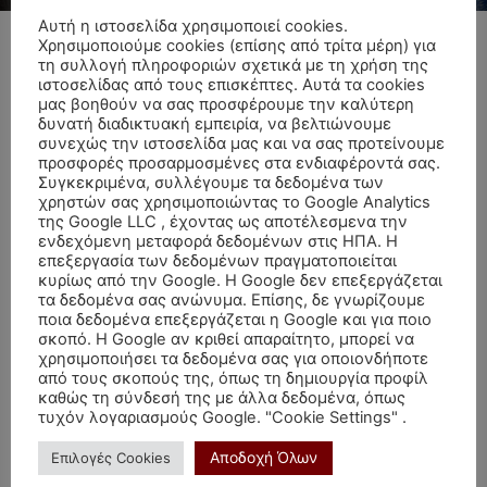
Αυτή η ιστοσελίδα χρησιμοποιεί cookies.
Χρησιμοποιούμε cookies (επίσης από τρίτα μέρη) για
τη συλλογή πληροφοριών σχετικά με τη χρήση της
ιστοσελίδας από τους επισκέπτες. Αυτά τα cookies
Οι 8 φάσεις του Σεληνιακού Κύκλου
μας βοηθούν να σας προσφέρουμε την καλύτερη
Μεταφράσεις (πρόγνωση)
δυνατή διαδικτυακή εμπειρία, να βελτιώνουμε
συνεχώς την ιστοσελίδα μας και να σας προτείνουμε
προσφορές προσαρμοσμένες στα ενδιαφέροντά σας.
Συγκεκριμένα, συλλέγουμε τα δεδομένα των
χρηστών σας χρησιμοποιώντας το Google Analytics
Οι Πλανήτες στις Διελεύσεις και στις
της Google LLC , έχοντας ως αποτέλεσμενα την
Δευτερεύουσες Προόδους (1)
ενδεχόμενη μεταφορά δεδομένων στις ΗΠΑ. Η
Μεταφράσεις (πρόγνωση)
επεξεργασία των δεδομένων πραγματοποιείται
κυρίως από την Google. Η Google δεν επεξεργάζεται
τα δεδομένα σας ανώνυμα. Επίσης, δε γνωρίζουμε
Η προοδευτική Σελήνη και οι όψεις της
ποια δεδομένα επεξεργάζεται η Google και για ποιο
Μεταφράσεις (πρόγνωση)
σκοπό. Η Google αν κριθεί απαραίτητο, μπορεί να
χρησιμοποιήσει τα δεδομένα σας για οποιονδήποτε
από τους σκοπούς της, όπως τη δημιουργία προφίλ
καθώς τη σύνδεσή της με άλλα δεδομένα, όπως
Τα μυστικά της ανάλυσης ενός χάρτη (1)
τυχόν λογαριασμούς Google. "Cookie Settings" .
Μεταφράσεις (πρόγνωση)
Αποδοχή Όλων
Επιλογές Cookies