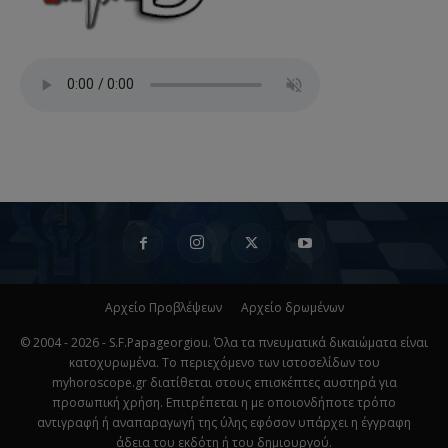
Αρχείο Προβλέψεων
Αρχείο δρωμένων
© 2004 - 2026 - S.F.Papageorgiou. Όλα τα πνευματικά δικαιώματα είναι
κατοχυρωμένα. Το περιεχόμενο των ιστοσελίδων του
myhoroscope.gr διατίθεται στους επισκέπτες αυστηρά για
προσωπική χρήση. Επιτρέπεται η με οποιονδήποτε τρόπο
αντιγραφή ή αναπαραγωγή της ύλης εφόσον υπάρχει η έγγραφη
άδεια του εκδότη ή του δημιουργού.